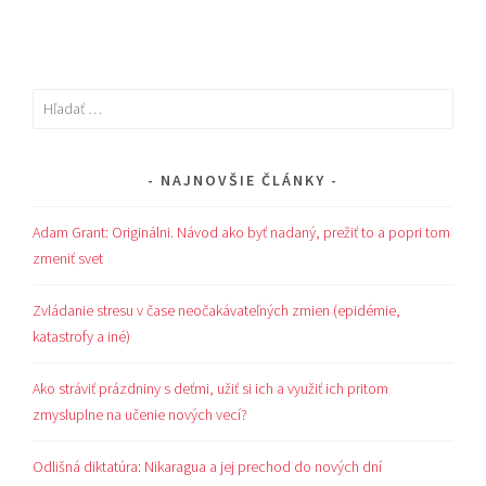
Hľadať:
NAJNOVŠIE ČLÁNKY
Adam Grant: Originálni. Návod ako byť nadaný, prežiť to a popri tom
zmeniť svet
Zvládanie stresu v čase neočakávateľných zmien (epidémie,
katastrofy a iné)
Ako stráviť prázdniny s deťmi, užiť si ich a využiť ich pritom
zmysluplne na učenie nových vecí?
Odlišná diktatúra: Nikaragua a jej prechod do nových dní