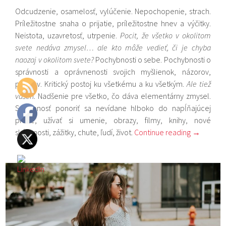
Odcudzenie, osamelosť, vylúčenie. Nepochopenie, strach.
Príležitostne snaha o prijatie, príležitostne hnev a výčitky.
Neistota, uzavretosť, utrpenie.
Pocit, že všetko v okolitom
svete nedáva zmysel… ale kto môže vedieť, či je chyba
naozaj v okolitom svete?
Pochybnosti o sebe. Pochybnosti o
správnosti a oprávnenosti svojich myšlienok, názorov,
pocitov. Kritický postoj ku všetkému a ku všetkým.
Ale tiež
vášeň.
Nadšenie pre všetko, čo dáva elementárny zmysel.
Schopnosť ponoriť sa nevídane hlboko do napĺňajúcej
práce, užívať si umenie, obrazy, filmy, knihy, nové
skúsenosti, zážitky, chute, ľudí, život.
Continue reading
→