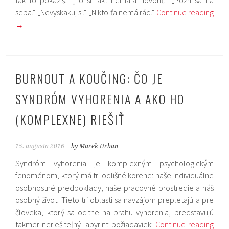
seba.“ „Nevyskakuj si.“ „Nikto ťa nemá rád.“
Continue reading
→
BURNOUT A KOUČING: ČO JE
SYNDRÓM VYHORENIA A AKO HO
(KOMPLEXNE) RIEŠIŤ
15. augusta 2016
by Marek Urban
Syndróm vyhorenia je komplexným psychologickým
fenoménom, ktorý má tri odlišné korene: naše individuálne
osobnostné predpoklady, naše pracovné prostredie a náš
osobný život. Tieto tri oblasti sa navzájom prepletajú a pre
človeka, ktorý sa ocitne na prahu vyhorenia, predstavujú
takmer neriešiteľný labyrint požiadaviek:
Continue reading