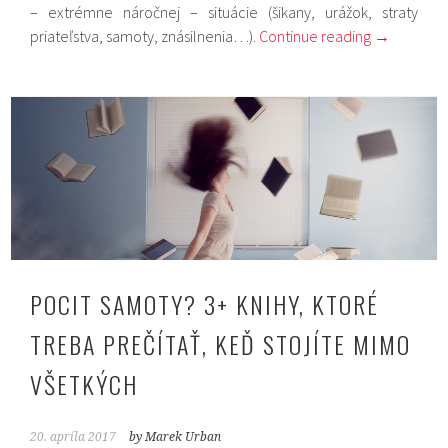
– extrémne náročnej – situácie (šikany, urážok, straty
priateľstva, samoty, znásilnenia…).
Continue reading
→
POCIT SAMOTY? 3+ KNIHY, KTORÉ
TREBA PREČÍTAŤ, KEĎ STOJÍTE MIMO
VŠETKÝCH
20. apríla 2017
by Marek Urban