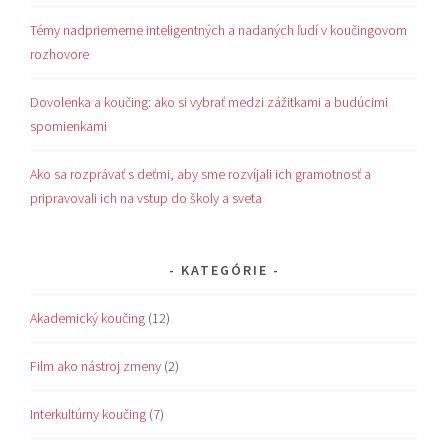
Témy nadpriemerne inteligentných a nadaných ľudí v koučingovom
rozhovore
Dovolenka a koučing: ako si vybrať medzi zážitkami a budúcimi
spomienkami
Ako sa rozprávať s deťmi, aby sme rozvíjali ich gramotnosť a
pripravovali ich na vstup do školy a sveta
KATEGÓRIE
Akademický koučing
(12)
Film ako nástroj zmeny
(2)
Interkultúrny koučing
(7)