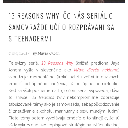
13 REASONS WHY: ČO NÁS SERIÁL O
SAMOVRAŽDE UČÍ O ROZPRÁVANÍ SA
S TEENAGERMI
6. mája 2017
by Marek Urban
Televízny seriál
13 Reasons Why
(knižná predloha Jaya
Ashera vyšla v slovenčine ako
Mŕtve dievča neklame
)
vzbudzuje momentálne širokú paletu veľmi intenzívnych
emócií, od úplného nadšenia, až po úplné odmietnutie.
Keď sa však pozrieme na to, o čom seriál vypovedá, dáva
to zmysel.
13 Reasons Why
nekompromisne zobrazuje
tabuizované témy ako je samovražda, sebapoškodzovanie
či zneužívanie alkoholu, marihuany a sexu mladými ľuďmi.
Tieto témy potom vyvolávajú emócie o to silnejšie, že sú
vždy vykreslené ako copingové stratégie na zvládnutie inej