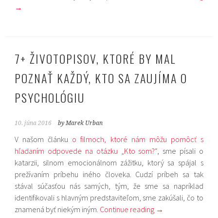
→
7+ ŽIVOTOPISOV, KTORÉ BY MAL
POZNAŤ KAŽDÝ, KTO SA ZAUJÍMA O
PSYCHOLÓGIU
10. júna 2016
by Marek Urban
V našom článku
o filmoch, ktoré nám môžu pomôcť s
hľadaním odpovede na otázku „Kto som?“
, sme písali o
katarzii, silnom emocionálnom zážitku, ktorý sa spájal s
prežívaním príbehu iného človeka. Cudzí príbeh sa tak
stával súčasťou nás samých, tým, že sme sa napríklad
identifikovali s hlavným predstaviteľom, sme zakúšali, čo to
znamená byť niekým iným.
Continue reading
→