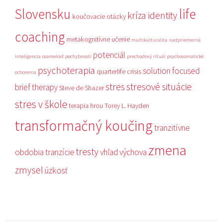
Slovensku
life
kríza identity
koučovacie otázky
coaching
metakognitívne učenie
multikulturalita
nadpriemerná
potenciál
inteligencia
osamelosť
pochybnosti
prechodový rituál
psychosomatické
psychoterapia
solution focused
quarterlife crisis
ochorenia
stres
stresové situácie
brief therapy
Steve de Shazer
stres v škole
terapia hrou
Torey L. Hayden
transformačný koučing
tranzitívne
zmena
tresty
obdobia
tranzície
vhľad
výchova
zmysel
úzkosť