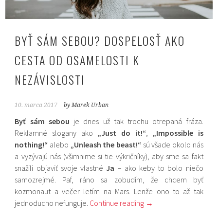
BYŤ SÁM SEBOU? DOSPELOSŤ AKO
CESTA OD OSAMELOSTI K
NEZÁVISLOSTI
10. marca 2017
by Marek Urban
Byť sám sebou
je dnes už tak trochu otrepaná fráza.
Reklamné slogany ako
„Just do it!“
,
„Impossible is
nothing!“
alebo
„Unleash the beast!“
sú všade okolo nás
a vyzývajú nás (všimnime si tie výkričníky), aby sme sa fakt
snažili objaviť svoje vlastné
Ja
– ako keby to bolo niečo
samozrejmé. Paf, ráno sa zobudím, že chcem byť
kozmonaut a večer letím na Mars. Lenže ono to až tak
jednoducho nefunguje.
Continue reading
→