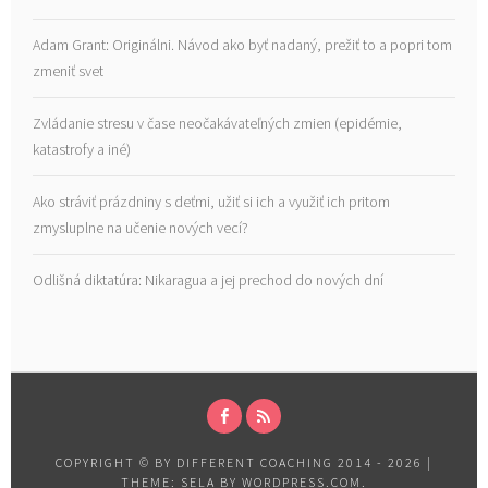
Adam Grant: Originálni. Návod ako byť nadaný, prežiť to a popri tom
zmeniť svet
Zvládanie stresu v čase neočakávateľných zmien (epidémie,
katastrofy a iné)
Ako stráviť prázdniny s deťmi, užiť si ich a využiť ich pritom
zmysluplne na učenie nových vecí?
Odlišná diktatúra: Nikaragua a jej prechod do nových dní
FACEBOOK
RSS
COPYRIGHT © BY DIFFERENT COACHING 2014 - 2026
|
THEME: SELA BY
WORDPRESS.COM
.