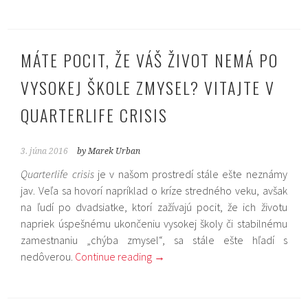
MÁTE POCIT, ŽE VÁŠ ŽIVOT NEMÁ PO
VYSOKEJ ŠKOLE ZMYSEL? VITAJTE V
QUARTERLIFE CRISIS
3. júna 2016
by Marek Urban
Quarterlife crisis
je v našom prostredí stále ešte neznámy
jav. Veľa sa hovorí napríklad o kríze stredného veku, avšak
na ľudí po dvadsiatke, ktorí zažívajú pocit, že ich životu
napriek úspešnému ukončeniu vysokej školy či stabilnému
zamestnaniu „chýba zmysel“, sa stále ešte hľadí s
nedôverou.
Continue reading
→