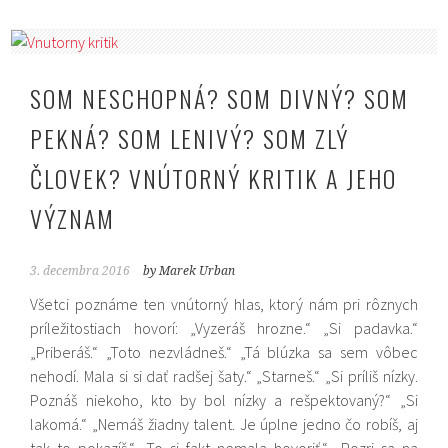
SOM NESCHOPNÁ? SOM DIVNÝ? SOM
PEKNÁ? SOM LENIVÝ? SOM ZLÝ
ČLOVEK? VNÚTORNÝ KRITIK A JEHO
VÝZNAM
3. decembra 2016
by Marek Urban
Všetci poznáme ten vnútorný hlas, ktorý nám pri rôznych
príležitostiach hovorí: „Vyzeráš hrozne.“ „Si padavka.“
„Priberáš.“ „Toto nezvládneš.“ „Tá blúzka sa sem vôbec
nehodí. Mala si si dať radšej šaty.“ „Starneš.“ „Si príliš nízky.
Poznáš niekoho, kto by bol nízky a rešpektovaný?“ „Si
lakomá.“ „Nemáš žiadny talent. Je úplne jedno čo robíš, aj
tak to pokazíš.“ „To si fakt nemala hovoriť.“ „Pozri sa na