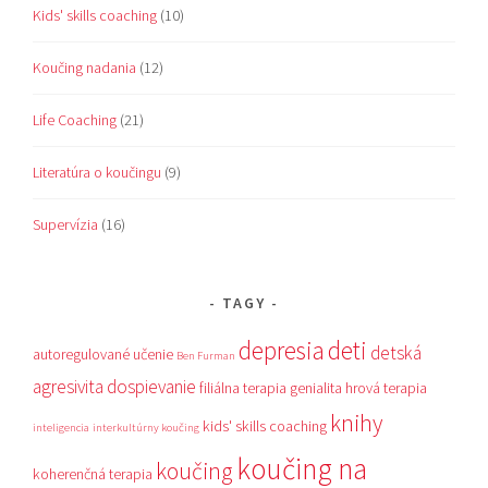
Kids' skills coaching
(10)
Koučing nadania
(12)
Life Coaching
(21)
Literatúra o koučingu
(9)
Supervízia
(16)
TAGY
depresia
deti
detská
autoregulované učenie
Ben Furman
agresivita
dospievanie
filiálna terapia
genialita
hrová terapia
knihy
kids' skills coaching
inteligencia
interkultúrny koučing
koučing na
koučing
koherenčná terapia