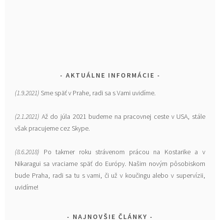
AKTUÁLNE INFORMÁCIE
(1.9.2021)
Sme späť v Prahe, radi sa s Vami uvidíme.
(2.1.2021)
Až do júla 2021 budeme na pracovnej ceste v USA, stále
však pracujeme cez Skype.
(8.6.2018)
Po takmer roku strávenom prácou na Kostarike a v
Nikaragui sa vraciame späť do Európy. Našim novým pôsobiskom
bude Praha, radi sa tu s vami, či už v koučingu alebo v supervízii,
uvidíme!
NAJNOVŠIE ČLÁNKY