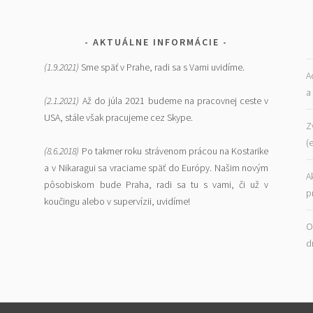
AKTUÁLNE INFORMÁCIE
(1.9.2021)
Sme späť v Prahe, radi sa s Vami uvidíme.
A
a
(2.1.2021)
Až do júla 2021 budeme na pracovnej ceste v
USA, stále však pracujeme cez Skype.
Z
(
(8.6.2018)
Po takmer roku strávenom prácou na Kostarike
a v Nikaragui sa vraciame späť do Európy. Našim novým
A
pôsobiskom bude Praha, radi sa tu s vami, či už v
p
koučingu alebo v supervízii, uvidíme!
O
d