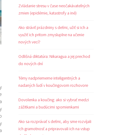
Zvládanie stresu v čase neočakávateľných
zmien (epidémie, katastrofy a iné)
Ako stráviť prázdniny s deťmi, užiť si ich a
využiť ich pritom zmysluplne na učenie
nových vecí?
Odlišná diktatúra: Nikaragua a jej prechod
do nových dní
Témy nadpriemerne inteligentných a
nadaných ľudí v koučingovom rozhovore
y
e
Dovolenka a koučing: ako si vybrať medzi
a
zážitkami a budúcimi spomienkami
y
o
Ako sa rozprávať s deťmi, aby sme rozvíjali
y
ich gramotnosť a pripravovali ich na vstup
a