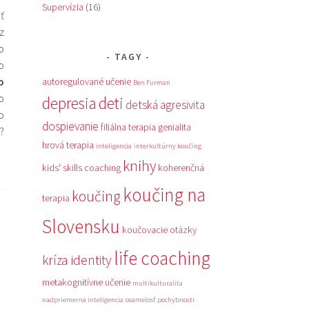
Supervízia
(16)
ť
z
o
TAGY
o
o
autoregulované učenie
Ben Furman
o
depresia
deti
detská agresivita
o
dospievanie
filiálna terapia
genialita
?
hrová terapia
inteligencia
interkultúrny koučing
knihy
kids' skills coaching
koherenčná
koučing na
koučing
terapia
Slovensku
koučovacie otázky
life coaching
kríza identity
metakognitívne učenie
multikulturalita
nadpriemerná inteligencia
osamelosť
pochybnosti