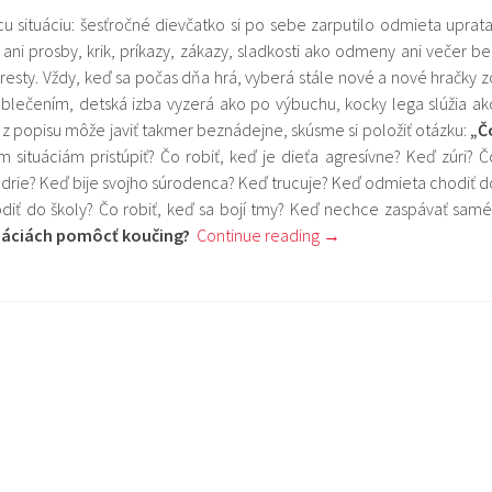
u situáciu: šesťročné dievčatko si po sebe zarputilo odmieta uprata
ani prosby, krik, príkazy, zákazy, sladkosti ako odmeny ani večer be
tresty. Vždy, keď sa počas dňa hrá, vyberá stále nové a nové hračky z
s oblečením, detská izba vyzerá ako po výbuchu, kocky lega slúžia ak
 z popisu môže javiť takmer beznádejne, skúsme si položiť otázku:
„Č
situáciám pristúpiť? Čo robiť, keď je dieťa agresívne? Keď zúri? Č
s udrie? Keď bije svojho súrodenca? Keď trucuje? Keď odmieta chodiť d
diť do školy? Čo robiť, keď sa bojí tmy? Keď nechce zaspávať samé
tuáciách pomôcť koučing?
Continue reading
→