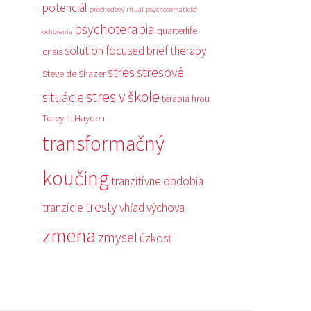
potenciál
prechodový rituál
psychosomatické
psychoterapia
quarterlife
ochorenia
solution focused brief therapy
crisis
stres
stresové
Steve de Shazer
stres v škole
situácie
terapia hrou
Torey L. Hayden
transformačný
koučing
tranzitívne obdobia
tresty
tranzície
vhľad
výchova
zmena
zmysel
úzkosť