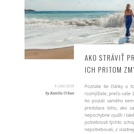
AKO STRÁVIŤ PR
ICH PRITOM ZM
Poznáte tie články o t
9. júla 2018
rozmýšľate, prečo vaše 10
by Kamila Urban
ho poslali samého kemp
predstava toho, ako sa
nepochybne využili i tak
potrebnosti týchto schop
nepotrebovali, z vlastn