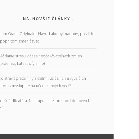
NAJNOVŠIE ČLÁNKY
dam Grant: Originálni. Návod ako byť nadaný, prežiť to
 popri tom zmeniť svet
vládanie stresu v čase neočakávateľných zmien
epidémie, katastrofy a iné)
ko stráviť prázdniny s deťmi, užiť si ich a využiť ich
ritom zmysluplne na učenie nových vecí?
dlišná diktatúra: Nikaragua a jej prechod do nových
ní