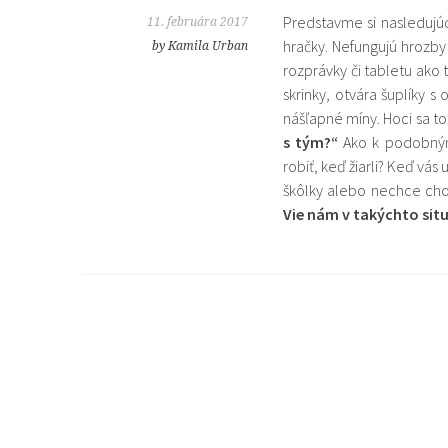
Predstavme si nasledujúc
11. februára 2017
hračky. Nefungujú hrozby 
by Kamila Urban
rozprávky či tabletu ako 
skrinky, otvára šuplíky 
nášľapné míny. Hoci sa to
s tým?“
Ako k podobným 
robiť, keď žiarli? Keď vá
škôlky alebo nechce cho
Vie nám v takýchto si