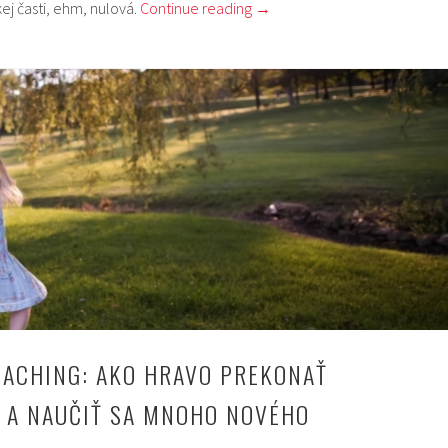
kej časti, ehm, nulová.
Continue reading
→
COACHING: AKO HRAVO PREKONAŤ
 A NAUČIŤ SA MNOHO NOVÉHO