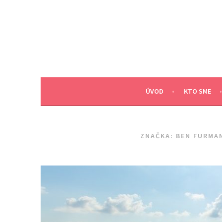
Skip
to
content
ÚVOD
KTO SME
ZNAČKA:
BEN FURMA