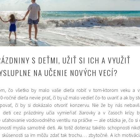
ÁZDNINY S DEŤMI, UŽIŤ SI ICH A VYUŽIŤ
YSLUPLNE NA UČENIE NOVÝCH VECÍ?
om, čo všetko by malo vaše dieťa robiť v tom-ktorom veku a v
-ročné dieťa nevie prať, či by už malo vedieť čo-to uvariť a ak by st
ovať, či by si dokázalo otvoriť konzervu. Nie že by nás nebavil
 deti cez prázdniny učia vymieňať žiarovky a v časoch krízy b
é uťahovanie vodovodného ventilu na práčke — ale otázka je, čo si 
ností myslia samotné deti. Ak totiž doteraz takéto schopnosti nikd
ej skúsenosti sa im môžu zdať tak trochu… zbytočné. A ich motiváci