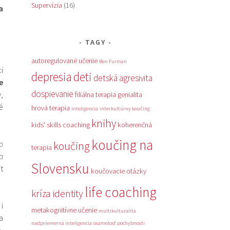
Supervízia
(16)
a
TAGY
autoregulované učenie
Ben Furman
i
depresia
deti
detská agresivita
e
dospievanie
,
filiálna terapia
genialita
é
hrová terapia
inteligencia
interkultúrny koučing
knihy
kids' skills coaching
koherenčná
koučing na
o
koučing
terapia
a
Slovensku
t
koučovacie otázky
life coaching
kríza identity
i
metakognitívne učenie
multikulturalita
a
nadpriemerná inteligencia
osamelosť
pochybnosti
,