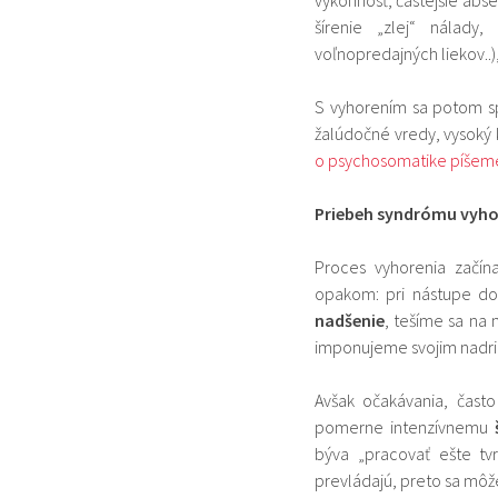
šírenie „zlej“ nálady, 
voľnopredajných liekov..), 
S vyhorením sa potom sp
žalúdočné vredy, vysoký k
o psychosomatike píšeme
Priebeh syndrómu vyhor
Proces vyhorenia začín
opakom: pri nástupe do z
nadšenie
, tešíme sa na
imponujeme svojim nadr
Avšak očakávania, často
pomerne intenzívnemu
býva „pracovať ešte tv
prevládajú, preto sa môže