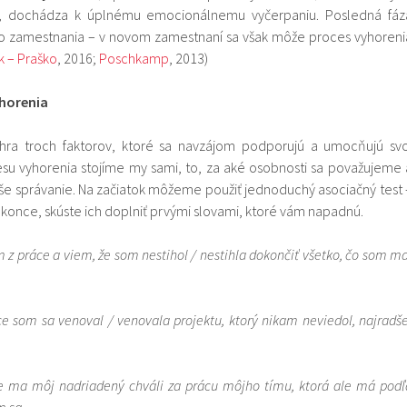
j), dochádza k úplnému emocionálnemu vyčerpaniu. Posledná fáz
o zamestnania – v novom zamestnaní sa však môže proces vyhoreni
 – Praško
, 2016;
Poschkamp
, 2013)
yhorenia
úhra troch faktorov, ktoré sa navzájom podporujú a umocňujú svo
esu vyhorenia stojíme my sami, to, za aké osobnosti sa považujeme 
še správanie. Na začiatok môžeme použiť jednoduchý asociačný test 
konce, skúste ich doplniť prvými slovami, ktoré vám napadnú.
z práce a viem, že som nestihol / nestihla dokončiť všetko, čo som ma
 som sa venoval / venovala projektu, ktorý nikam neviedol, najradše
že ma môj nadriadený chváli za prácu môjho tímu, ktorá ale má podľ
im sa …