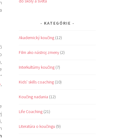
do školy a sveta
h
a
KATEGÓRIE
Akademický koučing
(12)
i
Film ako nástroj zmeny
(2)
o
,
Interkultúrny koučing
(7)
e
“
Kids' skills coaching
(10)
p
,
Koučing nadania
(12)
e
Life Coaching
(21)
j
,
Literatúra o koučingu
(9)
m
h