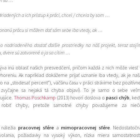
riadených a ich prístup k práci, chcel / chcela by som …
onanú prácu si môžem dať sám sebe iba vtedy, ak …
 nadriadeného dostať ďalšie prostriedky na náš projekt, teraz stojí
, dvere sú zatvorené a ja sa cítim …
ýva inú oblasť našich presvedčení, pričom každá z nich môže viesť 
oreniu. Ak napríklad dokážeme prijať uznanie iba vtedy, ak je naš
 na „stodesať percent“), väčšinu času v práci strávime bez pozitívne
 zvyčajne sa nejaká tá chyba objaví). To je samo o sebe veľm
vujúce.
Thomas Poschkamp
(2013) hovorí doslova o
pasci chýb
, ked
 robiť chyby, pretože samotné chyby považujeme za nieč
a náležia
pracovnej sfére
a
mimopracovnej sfére
. Nedostatočn
volania, požiadavky na vysoký výkon, nízka miera samostatnosti