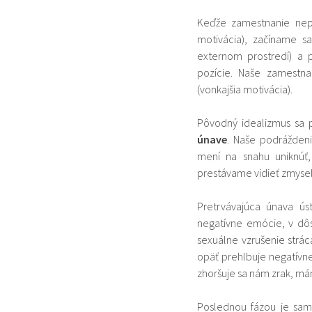
Keďže zamestnanie nepo
motivácia), začíname s
externom prostredí) a 
pozície. Naše zamestna
(vonkajšia motivácia).
Pôvodný idealizmus sa
únave
. Naše podrážden
mení na snahu uniknúť
prestávame vidieť zmysel
Pretrvávajúca únava ús
negatívne emócie, v dôs
sexuálne vzrušenie stráca
opäť prehlbuje negatívne
zhoršuje sa nám zrak, mám
Poslednou fázou je sa