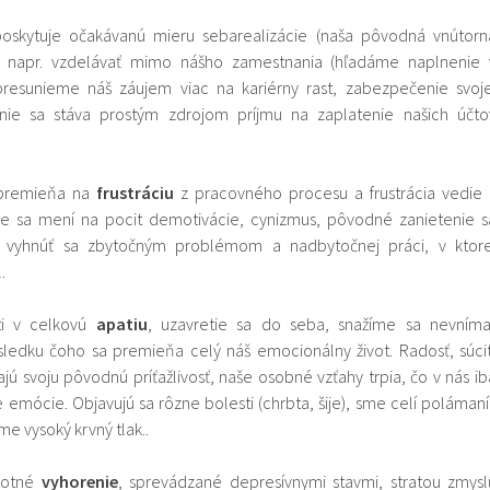
skytuje očakávanú mieru sebarealizácie (naša pôvodná vnútorn
a napr. vzdelávať mimo nášho zamestnania (hľadáme naplnenie 
presunieme náš záujem viac na kariérny rast, zabezpečenie svoje
nie sa stáva prostým zdrojom príjmu na zaplatenie našich účto
 premieňa na
frustráciu
z pracovného procesu a frustrácia vedie 
ie sa mení na pocit demotivácie, cynizmus, pôvodné zanietenie s
, vyhnúť sa zbytočným problémom a nadbytočnej práci, v ktore
.
ti v celkovú
apatiu
, uzavretie sa do seba, snažíme sa nevníma
ledku čoho sa premieňa celý náš emocionálny život. Radosť, súcit
jú svoju pôvodnú príťažlivosť, naše osobné vzťahy trpia, čo v nás ib
 emócie. Objavujú sa rôzne bolesti (chrbta, šije), sme celí polámaní
e vysoký krvný tlak..
motné
vyhorenie
, sprevádzané depresívnymi stavmi, stratou zmysl