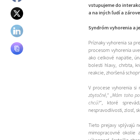
vstupujeme do interakc
a na iných ľudí a zárov
Syndróm vyhorenia a j
Príznaky vyhorenia sa pre
procesom vyhorenia uve
ako celkové napätie, ú
bolesti hlavy, chrbta, 
reakcie, zhoršená schopn
V procese vyhorenia s
zbytočné,“ „Mám toho po
chcú?“
, ktoré sprevá
nespravodlivosti, zlosť, s
Tieto prejavy vplývajú 
mimopracovné okolie a
výkonnosť, častejšie abse