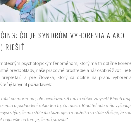
ČING: ČO JE SYNDRÓM VYHORENIA A AKO
) RIEŠIŤ
omplexným psychologickým fenoménom, ktorý má tri odlišné korene
stné predpoklady, naše pracovné prostredie a náš osobný život. Tiet
m prepletajú a pre človeka, ktorý sa ocitne na prahu vyhorenia
iteľný labyrint požiadaviek:
 robiť na maximum, ale nevládzem. A má to vôbec zmysel? Klienti moj
eocenia a podriadení robia len to, čo musia. Riaditeľ odo mňa vyžaduje
ysi s tým, že ma stále iba buzeruje a manželka sa stále sťažuje, že so
 najhoršie na tom je, že má pravdu.“