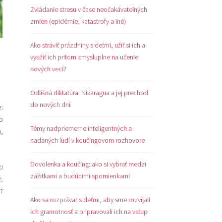
Zvládanie stresu v čase neočakávateľných
zmien (epidémie, katastrofy a iné)
Ako stráviť prázdniny s deťmi, užiť si ich a
využiť ich pritom zmysluplne na učenie
nových vecí?
Odlišná diktatúra: Nikaragua a jej prechod
do nových dní
:
o
Témy nadpriemerne inteligentných a
,
nadaných ľudí v koučingovom rozhovore
Dovolenka a koučing: ako si vybrať medzi
u
zážitkami a budúcimi spomienkami
,
m
Ako sa rozprávať s deťmi, aby sme rozvíjali
ich gramotnosť a pripravovali ich na vstup