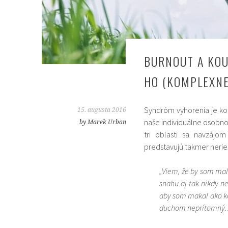
BURNOUT A KOU
HO (KOMPLEXNE
Syndróm vyhorenia je k
15. augusta 2016
naše individuálne osobno
by Marek Urban
tri oblasti sa navzájo
predstavujú takmer nerieš
„Viem, že by som mal
snahu aj tak nikdy n
aby som makal ako ked
duchom neprítomný. A