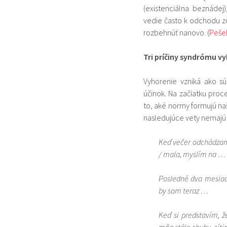
(existenciálna beznáde
vedie často k odchodu z
rozbehnúť nanovo. (
Pešek
Tri príčiny syndrómu v
Vyhorenie vzniká ako s
účinok. Na začiatku proc
to, aké normy formujú na
nasledujúce vety nemajú 
Keď večer odchádzam 
/ mala, myslím na …
Posledné dva mesiace
by som teraz …
Keď si predstavím, 
mňa stále chyby, cít