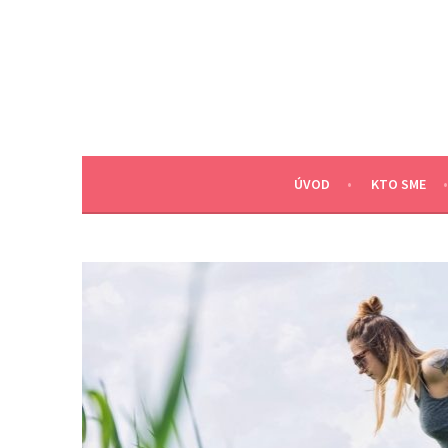
Skip
to
content
ÚVOD
KTO SME