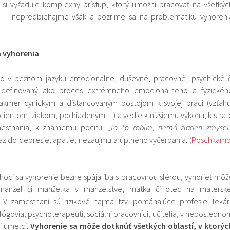
ie si vyžaduje komplexný prístup, ktorý umožní pracovať na všetkýc
 – nepredbiehajme však a pozrime sa na problematiku vyhoreni
m vyhorenia
o v bežnom jazyku emocionálne, duševné, pracovné, psychické č
e definovaný ako proces extrémneho emocionálneho a fyzickéh
takmer cynickým a dištancovaným postojom k svojej práci (vzťahu
acientom, žiakom, podriadeným…) a vedie k nižšiemu výkonu, k strat
mestnania, k známemu pocitu:
„To čo robím, nemá žiaden zmysel.
až do depresie, apatie, nezáujmu a úplného vyčerpania. (
Poschkam
 hoci sa vyhorenie bežne spája iba s pracovnou sférou, vyhorieť môž
, manžel či manželka v manželstve, matka či otec na materske
. V zamestnaní sú rizikové najmä tzv. pomáhajúce profesie: lekári
ógovia, psychoterapeuti, sociálni pracovníci, učitelia, v neposledno
či umelci.
Vyhorenie sa môže dotknúť všetkých oblastí, v ktorýc