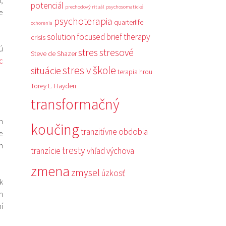
potenciál
prechodový rituál
psychosomatické
e
psychoterapia
quarterlife
ochorenia
solution focused brief therapy
crisis
ú
stres
stresové
Steve de Shazer
c
stres v škole
situácie
terapia hrou
Torey L. Hayden
transformačný
m
koučing
tranzitívne obdobia
e
m
tresty
tranzície
vhľad
výchova
zmena
zmysel
úzkosť
k
m
í