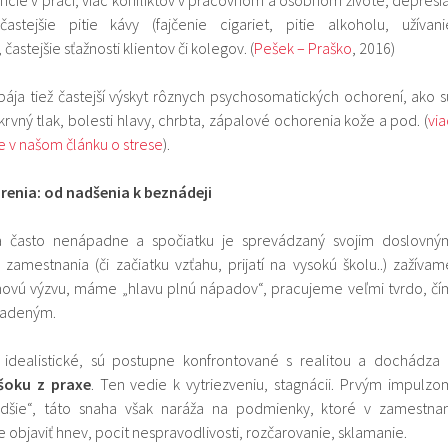
častejšie pitie kávy (fajčenie cigariet, pitie alkoholu, užívani
častejšie sťažnosti klientov či kolegov. (
Pešek – Praško
, 2016)
ája tiež častejší výskyt rôznych psychosomatických ochorení, ako s
rvný tlak, bolesti hlavy, chrbta, zápalové ochorenia kože a pod. (
via
 v našom článku o strese
).
enia: od nadšenia k beznádeji
a často nenápadne a spočiatku je sprevádzaný svojim doslovný
amestnania (či začiatku vzťahu, prijatí na vysokú školu..) zažívam
 novú výzvu, máme „hlavu plnú nápadov“, pracujeme veľmi tvrdo, čí
iadeným.
 idealistické, sú postupne konfrontované s realitou a dochádza 
šoku z praxe
. Ten vedie k vytriezveniu, stagnácii. Prvým impulzo
rdšie“, táto snaha však naráža na podmienky, ktoré v zamestnan
 objaviť hnev, pocit nespravodlivosti, rozčarovanie, sklamanie.