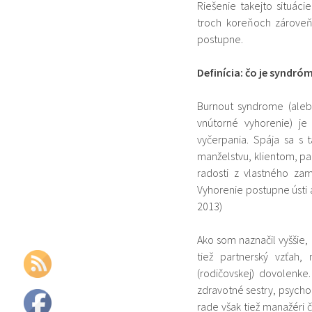
Riešenie takejto situác
troch koreňoch zároveň
postupne.
Definícia: čo je syndró
Burnout syndrome (aleb
vnútorné vyhorenie) j
vyčerpania. Spája sa s 
manželstvu, klientom, p
radosti z vlastného za
Vyhorenie postupne ústi 
2013)
Ako som naznačil vyššie,
tiež partnerský vzťah
(rodičovskej) dovolenke
zdravotné sestry, psychol
rade však tiež manažéri 