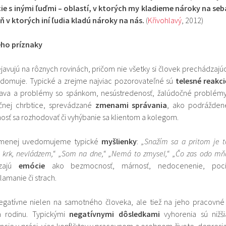
ie s inými ľuďmi – oblastí, v ktorých my kladieme nároky na seb
eň v ktorých iní ľudia kladú nároky na nás.
(
Křivohlavý
, 2012)
eho príznaky
javujú na rôznych rovinách, pričom nie všetky si človek prechádzajúc
domuje. Typické a zrejme najviac pozorovateľné sú
telesné reakci
nava a problémy so spánkom, nesústredenosť, žalúdočné problémy
krčnej chrbtice, sprevádzané
zmenami správania
, ako podrážden
osť sa rozhodovať či vyhýbanie sa klientom a kolegom.
i menej uvedomujeme typické
myšlienky
:
„Snažím sa a pritom je t
 krk, nevládzem,“ „Som na dne,“ „Nemá to zmysel,“ „Čo zas odo mň
dzajú
emócie
ako bezmocnosť, márnosť, nedocenenie, poci
klamanie či strach.
negatívne nielen na samotného človeka, ale tiež na jeho pracovné 
 rodinu. Typickými
negatívnymi dôsledkami
vyhorenia sú nižši
ncie v práci, viac konfliktov v pracovnom a osobnom živote, depresia