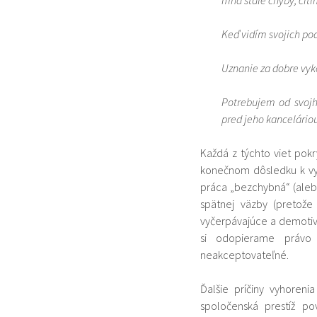
Keď vidím svojich pod
Uznanie za dobre vyk
Potrebujem od svojho
pred jeho kanceláriou
Každá z týchto viet pokr
konečnom dôsledku k vyh
práca „bezchybná“ (alebo
spätnej väzby (pretože
vyčerpávajúce a demoti
si odopierame právo
neakceptovateľné.
Ďalšie príčiny vyhoreni
spoločenská prestíž po