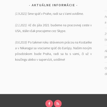
AKTUÁLNE INFORMÁCIE
(1.9.2021)
Sme späť v Prahe, radi sa s Vami uvidíme.
A
a
(2.1.2021)
Až do júla 2021 budeme na pracovnej ceste v
USA, stále však pracujeme cez Skype.
Z
(
(8.6.2018)
Po takmer roku strávenom prácou na Kostarike
a v Nikaragui sa vraciame späť do Európy. Našim novým
A
pôsobiskom bude Praha, radi sa tu s vami, či už v
p
koučingu alebo v supervízii, uvidíme!
O
d