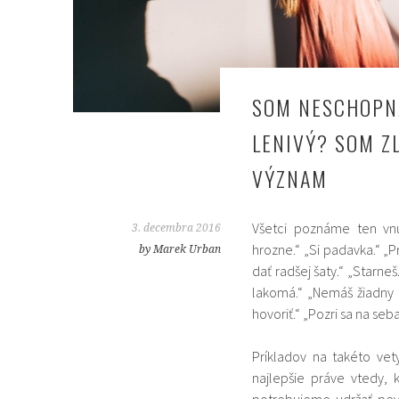
SOM NESCHOPN
LENIVÝ? SOM Z
VÝZNAM
Všetci poznáme ten vnút
3. decembra 2016
hrozne.“ „Si padavka.“ „P
by Marek Urban
dať radšej šaty.“ „Starneš
lakomá.“ „Nemáš žiadny ta
hovoriť.“ „Pozri sa na seba
Príkladov na takéto ve
najlepšie práve vtedy,
potrebujeme udržať pev