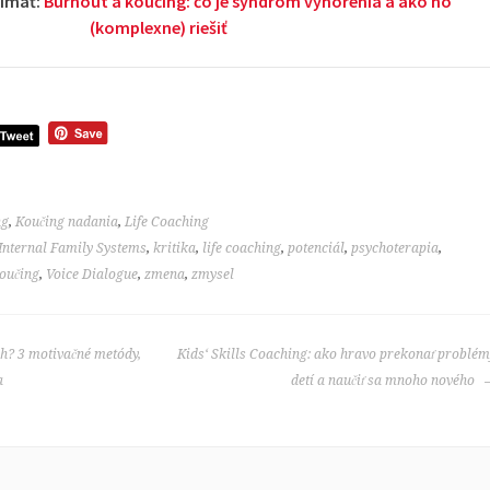
jímať:
Burnout a koučing: čo je syndróm vyhorenia a ako ho
(komplexne) riešiť
ng
,
Koučing nadania
,
Life Coaching
Internal Family Systems
,
kritika
,
life coaching
,
potenciál
,
psychoterapia
,
oučing
,
Voice Dialogue
,
zmena
,
zmysel
h? 3 motivačné metódy,
Kids‘ Skills Coaching: ako hravo prekonať problé
a
detí a naučiť sa mnoho nového