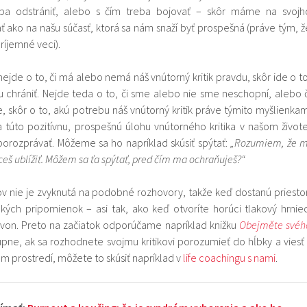
ba odstrániť, alebo s čím treba bojovať – skôr máme na svojh
ť ako na našu súčasť, ktorá sa nám snaží byť prospešná (práve tým, ž
ríjemné veci).
nejde o to, či má alebo nemá náš vnútorný kritik pravdu, skôr ide o to
 chrániť. Nejde teda o to, či sme alebo nie sme neschopní, alebo č
 skôr o to, akú potrebu náš vnútorný kritik práve týmito myšlienkam
 túto pozitívnu, prospešnú úlohu vnútorného kritika v našom živote
orozprávať. Môžeme sa ho napríklad skúsiť spýtať:
„Rozumiem, že m
š ublížiť. Môžem sa ťa spýtať, pred čím ma ochraňuješ?“
kov nie je zvyknutá na podobné rozhovory, takže keď dostanú priestor
ických pripomienok – asi tak, ako keď otvoríte horúci tlakový hrniec
ť von. Preto na začiatok odporúčame napríklad knižku
Obejměte svéh
pne, ak sa rozhodnete svojmu kritikovi porozumieť do hĺbky a viesť 
 prostredí, môžete to skúsiť napríklad v
life coachingu s nami
.