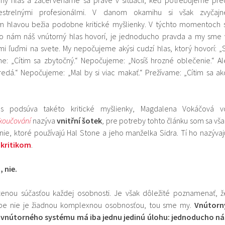
estrelnými profesionálmi. V danom okamihu si však zvyčajn
hlavou bežia podobne kritické myšlienky. V týchto momentoch s
čo nám náš vnútorný hlas hovorí, je jednoducho pravda a my sme 
ími ľuďmi na svete. My nepočujeme akýsi cudzí hlas, ktorý hovorí: „S
e: „Cítim sa zbytočný.“ Nepočujeme: „Nosíš hrozné oblečenie.“ Al
redá.“ Nepočujeme: „Mal by si viac makať.“ Prežívame: „Cítim sa ak
s podsúva takéto kritické myšlienky, Magdalena Vokáčová v
 koučování
nazýva
vnitřní šotek
, pre potreby tohto článku som sa vša
e, ktoré používajú Hal Stone a jeho manželka Sidra. Tí ho nazývaj
kritikom
.
, nie.
odzenou súčasťou každej osobnosti. Je však dôležité poznamenať, ž
sebe nie je žiadnou komplexnou osobnosťou, tou sme my.
Vnútorn
o vnútorného systému má iba jednu jedinú úlohu: jednoducho ná