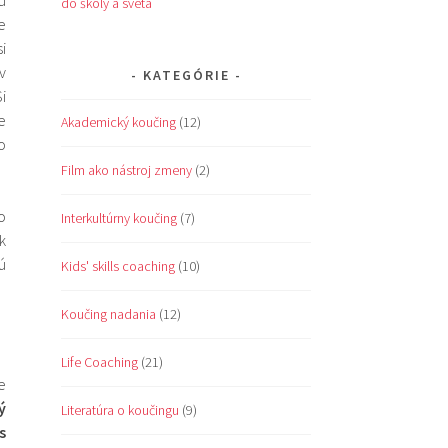
do školy a sveta
e
i
v
KATEGÓRIE
i
e
Akademický koučing
(12)
o
Film ako nástroj zmeny
(2)
o
Interkultúrny koučing
(7)
k
ú
Kids' skills coaching
(10)
Koučing nadania
(12)
Life Coaching
(21)
e
ý
Literatúra o koučingu
(9)
s