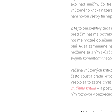
ako nad niečím, čo tre
vnútorného kritika nazera
nám hovorí všetky tie nep
Z tejto perspektívy teda 
pred čím nás má potrebu
nosíme hrozné oblečenie,
plní. Ak sa zameriame na
môžeme sa s ním skúsiť p
svojimi komentármi nechce
Väčšina vnútorných kriti
často spustia tirádu krit
Všetko sa to začne chrli
vnitřního kritika
– a postu
ním rozhovor v bezpečnom