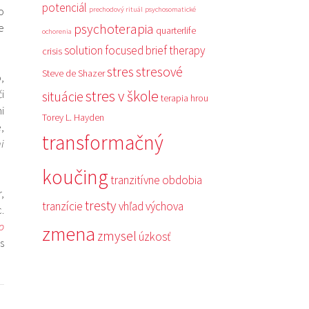
potenciál
o
prechodový rituál
psychosomatické
e
psychoterapia
quarterlife
ochorenia
solution focused brief therapy
crisis
stres
stresové
Steve de Shazer
,
i
stres v škole
situácie
terapia hrou
i
Torey L. Hayden
,
transformačný
i
koučing
tranzitívne obdobia
,
tresty
tranzície
vhľad
výchova
.
o
zmena
zmysel
úzkosť
s