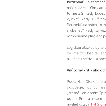
kritizovať.
To znamená,
naše snaženie. Čím viac 
to nestačí.. kedy bude
vysmiať.. kedy si už ná
Perspektívna práca, to mi
snúbenec? Kedy sa vezm
rozhodneme plniť jeho pož
Logickou otázkou by ter
by sme žiť i bez tej je
akurát tak neistotu a po
Vnútorný kritik ako oc
Podľa Hala Stone-a je úl
posudzuje, hodnotí, nás 
„hrozné“ oblečenie úpl
ostatní. Predsa ak som j
myslieť ostatní.
Hal Ston