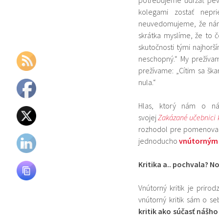
kolegami zostať nepri
neuvedomujeme, že nám 
skrátka myslíme, že to 
skutočnosti tými najhorš
neschopný.“ My prežívam
prežívame: „Cítim sa ška
nula.“
Hlas, ktorý nám o ná
svojej
Zakázané učebnici
rozhodol pre pomenovani
jednoducho
vnútorným 
Kritika a.. pochvala? No
Vnútorný kritik je prir
vnútorný kritik sám o 
kritik ako súčasť nášh