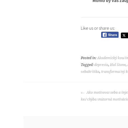
Mohlo by vás zau
Like us or share us:
Posted in:
Akademický kouči
Tagged:
depresia
,
Hal Stone
,
sebakritika
,
transformačný k
POST
Ako motivovať seba a inýc
NAVIGATION
keď chýba vnútorná motiváci