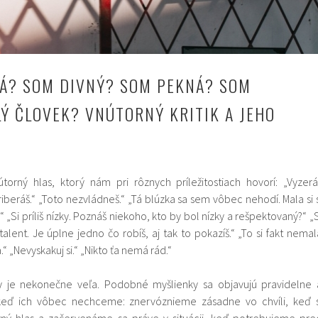
Á? SOM DIVNÝ? SOM PEKNÁ? SOM
LÝ ČLOVEK? VNÚTORNÝ KRITIK A JEHO
orný hlas, ktorý nám pri rôznych príležitostiach hovorí: „Vyzerá
riberáš.“ „Toto nezvládneš.“ „Tá blúzka sa sem vôbec nehodí. Mala si s
.“ „Si príliš nízky. Poznáš niekoho, kto by bol nízky a rešpektovaný?“ „S
lent. Je úplne jedno čo robíš, aj tak to pokazíš.“ „To si fakt nemal
.“ „Nevyskakuj si.“ „Nikto ťa nemá rád.“
ty je nekonečne veľa. Podobné myšlienky sa objavujú pravidelne 
 keď ich vôbec nechceme: znervóznieme zásadne vo chvíli, keď s
ný hlas a začervenáme sa práve v situácii, keď potrebujeme pre