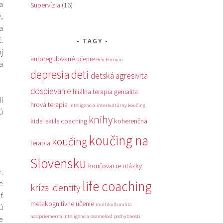
a
Supervízia
(16)
,
a
.
TAGY
j
autoregulované učenie
Ben Furman
a
depresia
deti
detská agresivita
dospievanie
filiálna terapia
genialita
i
hrová terapia
inteligencia
interkultúrny koučing
ú
knihy
kids' skills coaching
koherenčná
koučing na
koučing
terapia
Slovensku
koučovacie otázky
,
life coaching
e
kríza identity
ť
metakognitívne učenie
multikulturalita
ú
nadpriemerná inteligencia
osamelosť
pochybnosti
e