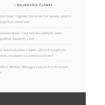
NAJNOVŠIE ČLÁNKY
dam Grant: Originálni. Návod ako byť nadaný, prežiť to
 popri tom zmeniť svet
vládanie stresu v čase neočakávateľných zmien
epidémie, katastrofy a iné)
ko stráviť prázdniny s deťmi, užiť si ich a využiť ich
ritom zmysluplne na učenie nových vecí?
dlišná diktatúra: Nikaragua a jej prechod do nových
ní