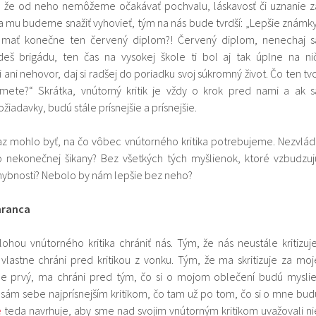
 že od neho nemôžeme očakávať pochvalu, láskavosť či uznanie z
sa mu budeme snažiť vyhovieť, tým na nás bude tvrdší: „Lepšie známky
š mať konečne ten červený diplom?! Červený diplom, nenechaj s
jdeš brigádu, ten čas na vysokej škole ti bol aj tak úplne na nič
 ani nehovor, daj si radšej do poriadku svoj súkromný život. Čo ten tvo
ete?“ Skrátka, vnútorný kritik je vždy o krok pred nami a ak s
iadavky, budú stále prísnejšie a prísnejšie.
az mohlo byť, na čo vôbec vnútorného kritika potrebujeme. Nezvládl
ho nekonečnej šikany? Bez všetkých tých myšlienok, ktoré vzbudzuj
chybnosti? Nebolo by nám lepšie bez neho?
hranca
ohou vnútorného kritika chrániť nás. Tým, že nás neustále kritizuje
vlastne chráni pred kritikou z vonku. Tým, že ma skritizuje za moj
ne prvý, ma chráni pred tým, čo si o mojom oblečení budú myslie
a sám sebe najprísnejším kritikom, čo tam už po tom, čo si o mne bud
e
teda navrhuje, aby sme nad svojim vnútorným kritikom uvažovali ni