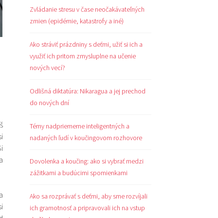
Zvládanie stresu v čase neočakávateľných
zmien (epidémie, katastrofy a iné)
Ako stráviť prázdniny s deťmi, užiť si ich a
využiť ich pritom zmysluplne na učenie
nových vecí?
Odlišná diktatúra: Nikaragua a jej prechod
do nových dní
š
Témy nadpriemerne inteligentných a
i
nadaných ľudí v koučingovom rozhovore
i
a
Dovolenka a koučing: ako si vybrať medzi
zážitkami a budúcimi spomienkami
a
Ako sa rozprávať s deťmi, aby sme rozvíjali
i
ich gramotnosť a pripravovali ich na vstup
d