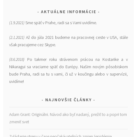
AKTUÁLNE INFORMÁCIE
(1.9.2021)
Sme späť v Prahe, radi sa s Vami uvidíme.
(2.1.2021)
Až do júla 2021 budeme na pracovnej ceste v USA, stále
však pracujeme cez Skype.
(8.6.2018)
Po takmer roku strávenom prácou na Kostarike a v
Nikaragui sa vraciame späť do Európy. Našim novým pôsobiskom
bude Praha, radi sa tu s vami, či už v koučingu alebo v supervízii,
uvidíme!
NAJNOVŠIE ČLÁNKY
Adam Grant: Originálni. Návod ako byť nadaný, prežiť to a popri tom
zmeniť svet
Zvládanie stresu v čase neočakávateľných zmien (epidémie,