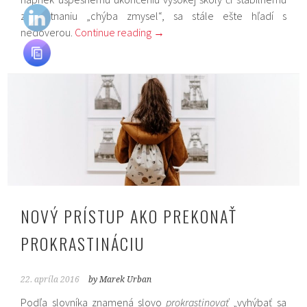
zamestnaniu „chýba zmysel“, sa stále ešte hľadí s
nedôverou.
Continue reading
→
NOVÝ PRÍSTUP AKO PREKONAŤ
PROKRASTINÁCIU
22. apríla 2016
by Marek Urban
Podľa slovníka znamená slovo
prokrastinovať
„vyhýbať sa