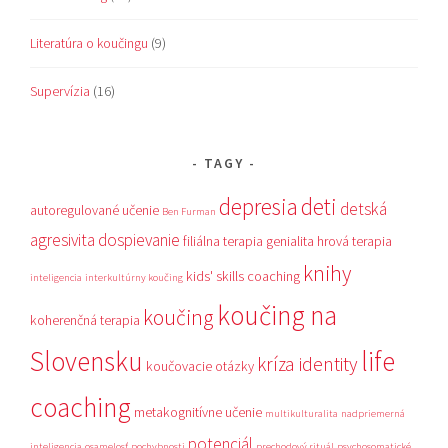
Literatúra o koučingu
(9)
Supervízia
(16)
TAGY
depresia
deti
detská
autoregulované učenie
Ben Furman
agresivita
dospievanie
filiálna terapia
genialita
hrová terapia
knihy
kids' skills coaching
inteligencia
interkultúrny koučing
koučing na
koučing
koherenčná terapia
Slovensku
life
kríza identity
koučovacie otázky
coaching
metakognitívne učenie
multikulturalita
nadpriemerná
potenciál
inteligencia
osamelosť
pochybnosti
prechodový rituál
psychosomatické