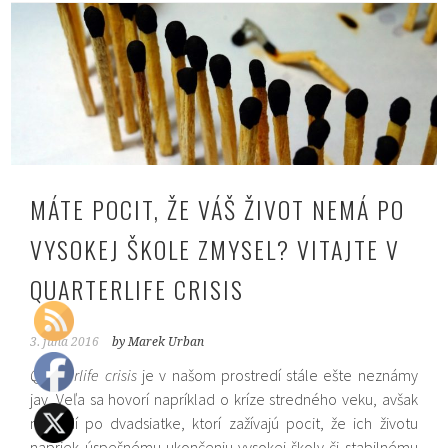
MÁTE POCIT, ŽE VÁŠ ŽIVOT NEMÁ PO
VYSOKEJ ŠKOLE ZMYSEL? VITAJTE V
QUARTERLIFE CRISIS
3. júna 2016
by Marek Urban
Quarterlife crisis
je v našom prostredí stále ešte neznámy
jav. Veľa sa hovorí napríklad o kríze stredného veku, avšak
na ľudí po dvadsiatke, ktorí zažívajú pocit, že ich životu
napriek úspešnému ukončeniu vysokej školy či stabilnému