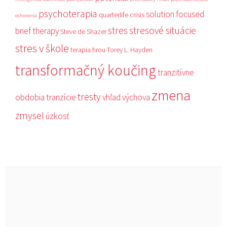
psychoterapia
solution focused
quarterlife crisis
ochorenia
stres
stresové situácie
brief therapy
Steve de Shazer
stres v škole
terapia hrou
Torey L. Hayden
transformačný koučing
tranzitívne
zmena
tresty
obdobia
tranzície
vhľad
výchova
zmysel
úzkosť