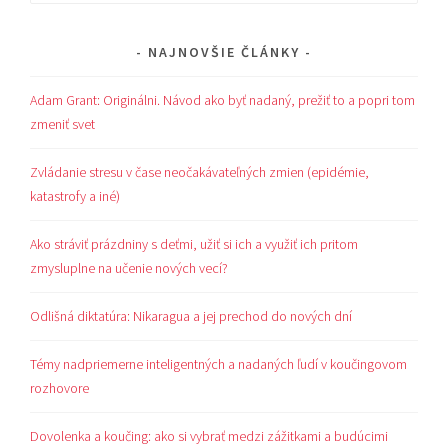
NAJNOVŠIE ČLÁNKY
Adam Grant: Originálni. Návod ako byť nadaný, prežiť to a popri tom
zmeniť svet
Zvládanie stresu v čase neočakávateľných zmien (epidémie,
katastrofy a iné)
Ako stráviť prázdniny s deťmi, užiť si ich a využiť ich pritom
zmysluplne na učenie nových vecí?
Odlišná diktatúra: Nikaragua a jej prechod do nových dní
Témy nadpriemerne inteligentných a nadaných ľudí v koučingovom
rozhovore
Dovolenka a koučing: ako si vybrať medzi zážitkami a budúcimi