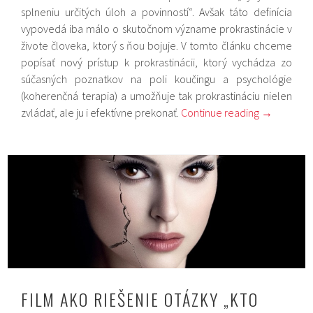
splneniu určitých úloh a povinností“. Avšak táto definícia
vypovedá iba málo o skutočnom význame prokrastinácie v
živote človeka, ktorý s ňou bojuje. V tomto článku chceme
popísať nový prístup k prokrastinácii, ktorý vychádza zo
súčasných poznatkov na poli koučingu a psychológie
(koherenčná terapia) a umožňuje tak prokrastináciu nielen
zvládať, ale ju i efektívne prekonať.
Continue reading
→
FILM AKO RIEŠENIE OTÁZKY „KTO