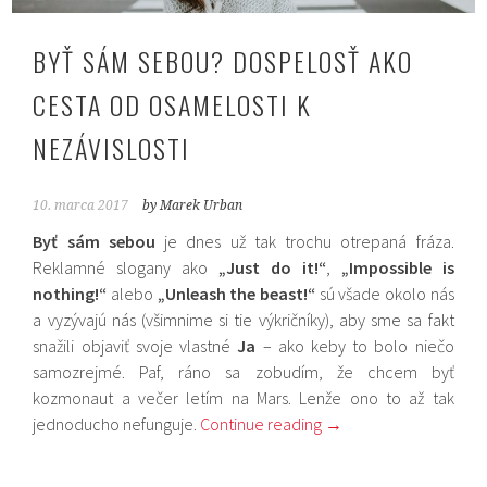
BYŤ SÁM SEBOU? DOSPELOSŤ AKO
CESTA OD OSAMELOSTI K
NEZÁVISLOSTI
10. marca 2017
by Marek Urban
Byť sám sebou
je dnes už tak trochu otrepaná fráza.
Reklamné slogany ako
„Just do it!“
,
„Impossible is
nothing!“
alebo
„Unleash the beast!“
sú všade okolo nás
a vyzývajú nás (všimnime si tie výkričníky), aby sme sa fakt
snažili objaviť svoje vlastné
Ja
– ako keby to bolo niečo
samozrejmé. Paf, ráno sa zobudím, že chcem byť
kozmonaut a večer letím na Mars. Lenže ono to až tak
jednoducho nefunguje.
Continue reading
→