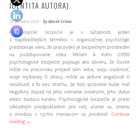
IDENTITA AUTORA)
26. januára 2018
by Marek Urban
Psychologické bezpečie
je v súčasnosti jeden
z najdôležitejších termínov v organizačnej psychológii:
predstavuje vieru, že pra­covisko je bezpečným prostredím
na podstupovanie rizika. William A. Kahn (1990)
psychologické bezpečie popisuje ako dôveru, že človek
môže na pracovisku prejaviť sám seba, svoju osobnosť,
svoje myšlienky či obavy, môže sa aktívne angažovať či
nesúhlasiť a to bez strachu, že toto správanie bude mať
negatívny dopad na jeho vnímanie ostatnými, jeho status
alebo budúcu kariéru. Psychologické bezpečie je preto
základným predpokladom pre rast, učenie sa, zmenu
a inováciu v rýchlo meniacom sa prostredí.
Continue
reading
→