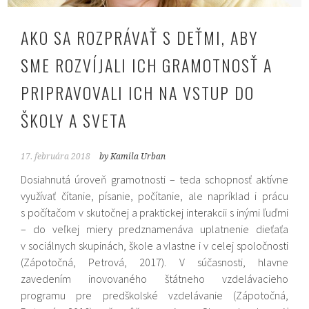
AKO SA ROZPRÁVAŤ S DEŤMI, ABY
SME ROZVÍJALI ICH GRAMOTNOSŤ A
PRIPRAVOVALI ICH NA VSTUP DO
ŠKOLY A SVETA
17. februára 2018
by Kamila Urban
Dosiahnutá úroveň gramotnosti – teda schopnosť aktívne
využívať čítanie, písanie, počítanie, ale napríklad i prácu
s počítačom v skutočnej a praktickej interakcii s inými ľuďmi
– do veľkej miery predznamenáva uplatnenie dieťaťa
v sociálnych skupinách, škole a vlastne i v celej spoločnosti
(Zápotočná, Petrová, 2017). V súčasnosti, hlavne
zavedením inovovaného štátneho vzdelávacieho
programu pre predškolské vzdelávanie (Zápotočná,