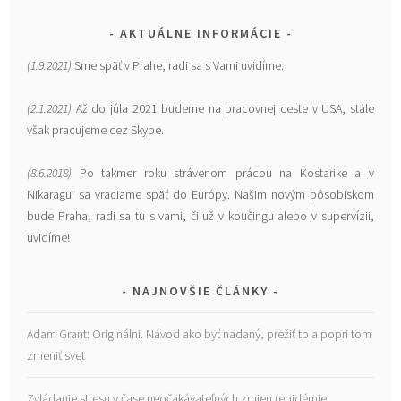
AKTUÁLNE INFORMÁCIE
(1.9.2021)
Sme späť v Prahe, radi sa s Vami uvidíme.
(2.1.2021)
Až do júla 2021 budeme na pracovnej ceste v USA, stále
však pracujeme cez Skype.
(8.6.2018)
Po takmer roku strávenom prácou na Kostarike a v
Nikaragui sa vraciame späť do Európy. Našim novým pôsobiskom
bude Praha, radi sa tu s vami, či už v koučingu alebo v supervízii,
uvidíme!
NAJNOVŠIE ČLÁNKY
Adam Grant: Originálni. Návod ako byť nadaný, prežiť to a popri tom
zmeniť svet
Zvládanie stresu v čase neočakávateľných zmien (epidémie,