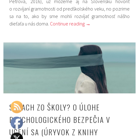
Petrová, 2016), už môžeme aj na Slovensku hovoriť
o rozvíjaní gramotnosti od predškolského veku, no pozrime
sa na to, ako by sme mohli rozvíjať gramotnosť nášho
dieťaťa u nás doma.
Continue reading
→
STRACH ZO ŠKOLY? O ÚLOHE
PSYCHOLOGICKÉHO BEZPEČIA V
UČENÍ SA (ÚRYVOK Z KNIHY