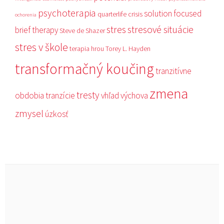
psychoterapia
solution focused
quarterlife crisis
ochorenia
stres
stresové situácie
brief therapy
Steve de Shazer
stres v škole
terapia hrou
Torey L. Hayden
transformačný koučing
tranzitívne
zmena
tresty
obdobia
tranzície
vhľad
výchova
zmysel
úzkosť