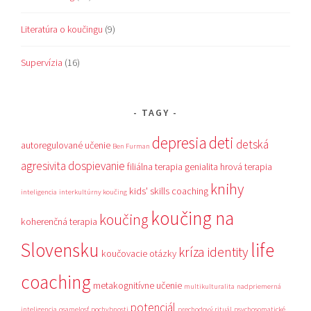
Literatúra o koučingu
(9)
Supervízia
(16)
TAGY
depresia
deti
detská
autoregulované učenie
Ben Furman
agresivita
dospievanie
filiálna terapia
genialita
hrová terapia
knihy
kids' skills coaching
inteligencia
interkultúrny koučing
koučing na
koučing
koherenčná terapia
Slovensku
life
kríza identity
koučovacie otázky
coaching
metakognitívne učenie
multikulturalita
nadpriemerná
potenciál
inteligencia
osamelosť
pochybnosti
prechodový rituál
psychosomatické