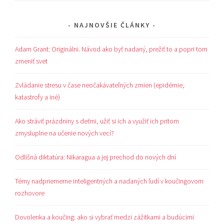
NAJNOVŠIE ČLÁNKY
Adam Grant: Originálni. Návod ako byť nadaný, prežiť to a popri tom
zmeniť svet
Zvládanie stresu v čase neočakávateľných zmien (epidémie,
katastrofy a iné)
Ako stráviť prázdniny s deťmi, užiť si ich a využiť ich pritom
zmysluplne na učenie nových vecí?
Odlišná diktatúra: Nikaragua a jej prechod do nových dní
Témy nadpriemerne inteligentných a nadaných ľudí v koučingovom
rozhovore
Dovolenka a koučing: ako si vybrať medzi zážitkami a budúcimi