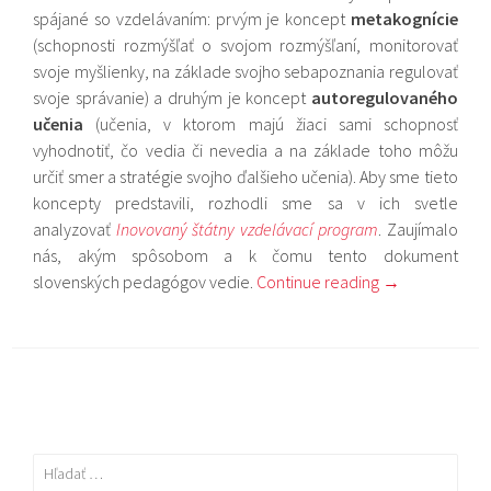
spájané so vzdelávaním: prvým je koncept
metakognície
(schopnosti rozmýšľať o svojom rozmýšľaní, monitorovať
svoje myšlienky, na základe svojho sebapoznania regulovať
svoje správanie) a druhým je koncept
autoregulovaného
učenia
(učenia, v ktorom majú žiaci sami schopnosť
vyhodnotiť, čo vedia či nevedia a na základe toho môžu
určiť smer a stratégie svojho ďalšieho učenia). Aby sme tieto
koncepty predstavili, rozhodli sme sa v ich svetle
analyzovať
Inovovaný štátny vzdelávací program
. Zaujímalo
nás, akým spôsobom a k čomu tento dokument
slovenských pedagógov vedie.
Continue reading
→
Hľadať: