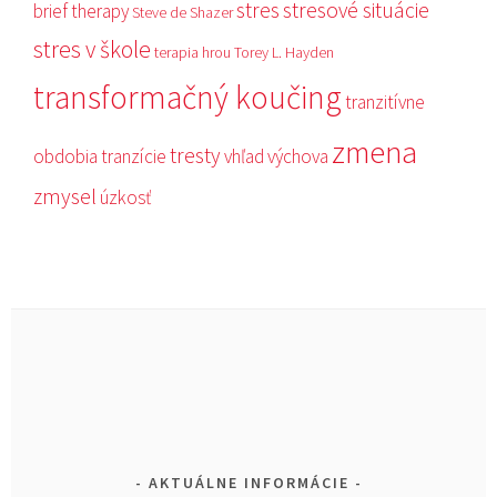
stres
stresové situácie
brief therapy
Steve de Shazer
stres v škole
terapia hrou
Torey L. Hayden
transformačný koučing
tranzitívne
zmena
tresty
obdobia
tranzície
vhľad
výchova
zmysel
úzkosť
AKTUÁLNE INFORMÁCIE