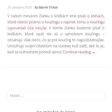
10. januára 2016
by Marek Urban
V našom minulom článku o knižkách sme písali
o knihách,
ktoré neboli priamo o koučingu a napriek tomu o koučingu
vypovedali čosi navyše
. V tomto článku budeme písať o
knižkách, ktoré opäť nie sú o samotnom koučingu –
obsahujú však niečo, čo je pre koučing to najpodstatnejšie.
Umožňujú svojim čitateľom na vlastnej koži zažiť, aké to je,
keď sa rozhodnete pohnúť vpred.
Continue reading
→
Hľadať: