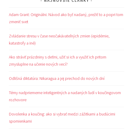
NAJNOVŠIE ČLÁNKY
Adam Grant: Originálni. Návod ako byť nadaný, prežiť to a popri tom
zmeniť svet
Zvládanie stresu v čase neočakávateľných zmien (epidémie,
katastrofy a iné)
Ako stráviť prázdniny s deťmi, užiť si ich a využiť ich pritom
zmysluplne na učenie nových vecí?
Odlišná diktatúra: Nikaragua a jej prechod do nových dní
Témy nadpriemerne inteligentných a nadaných ľudí v koučingovom
rozhovore
Dovolenka a koučing: ako si vybrať medzi zážitkami a budúcimi
spomienkami