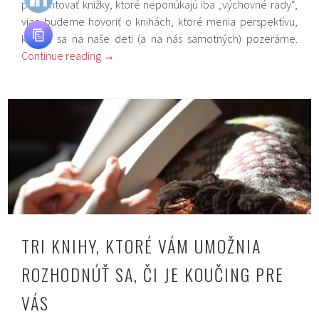
prezentovať knižky, ktoré neponúkajú iba „výchovné rady“,
viac budeme hovoriť o knihách, ktoré menia perspektívu,
ktorou sa na naše deti (a na nás samotných) pozeráme.
Continue reading
→
TRI KNIHY, KTORÉ VÁM UMOŽNIA
ROZHODNÚŤ SA, ČI JE KOUČING PRE
VÁS