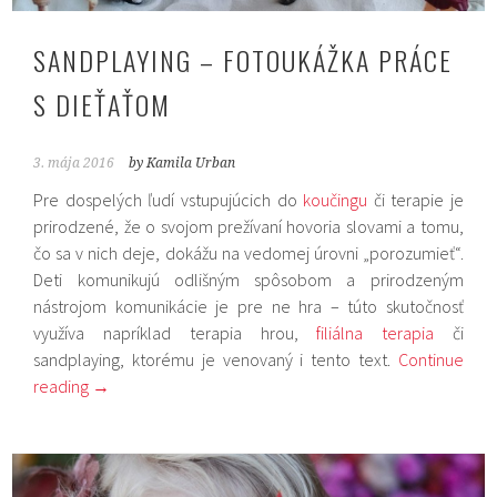
SANDPLAYING – FOTOUKÁŽKA PRÁCE
S DIEŤAŤOM
3. mája 2016
by Kamila Urban
Pre dospelých ľudí vstupujúcich do
koučingu
či terapie je
prirodzené, že o svojom prežívaní hovoria slovami a tomu,
čo sa v nich deje, dokážu na vedomej úrovni „porozumieť“.
Deti komunikujú odlišným spôsobom a prirodzeným
nástrojom komunikácie je pre ne hra – túto skutočnosť
využíva napríklad terapia hrou,
filiálna terapia
či
sandplaying, ktorému je venovaný i tento text.
Continue
reading
→