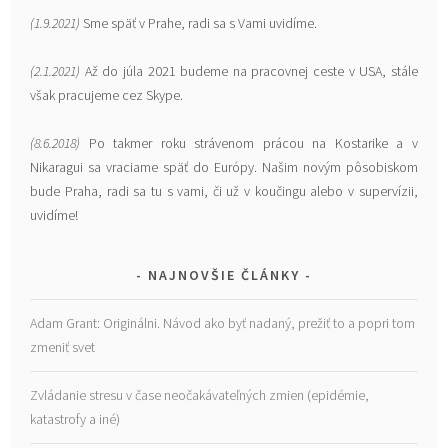
(1.9.2021)
Sme späť v Prahe, radi sa s Vami uvidíme.
(2.1.2021)
Až do júla 2021 budeme na pracovnej ceste v USA, stále
však pracujeme cez Skype.
(8.6.2018)
Po takmer roku strávenom prácou na Kostarike a v
Nikaragui sa vraciame späť do Európy. Našim novým pôsobiskom
bude Praha, radi sa tu s vami, či už v koučingu alebo v supervízii,
uvidíme!
NAJNOVŠIE ČLÁNKY
Adam Grant: Originálni. Návod ako byť nadaný, prežiť to a popri tom
zmeniť svet
Zvládanie stresu v čase neočakávateľných zmien (epidémie,
katastrofy a iné)