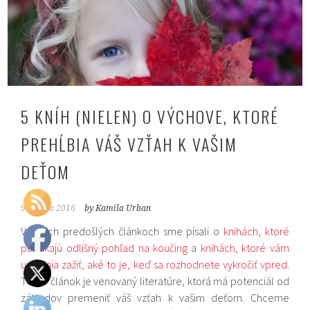
5 KNÍH (NIELEN) O VÝCHOVE, KTORÉ
PREHĹBIA VÁŠ VZŤAH K VAŠIM
DEŤOM
9. apríla 2016
by Kamila Urban
V našich predošlých článkoch sme písali o
knihách, ktoré
ponúkajú odlišný pohľad na koučing
a
knihách, ktoré vám
umožnia zažiť, aké to je, keď sa rozhodnete vykročiť vpred
.
Tento článok je venovaný literatúre, ktorá má potenciál od
základov premeniť váš vzťah k vašim deťom. Chceme