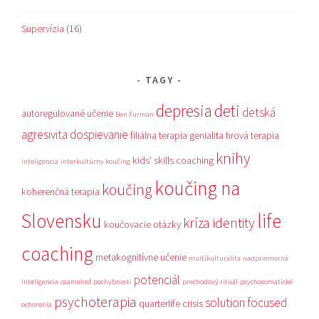
Supervízia
(16)
TAGY
depresia
deti
detská
autoregulované učenie
Ben Furman
agresivita
dospievanie
filiálna terapia
genialita
hrová terapia
knihy
kids' skills coaching
inteligencia
interkultúrny koučing
koučing na
koučing
koherenčná terapia
Slovensku
life
kríza identity
koučovacie otázky
coaching
metakognitívne učenie
multikulturalita
nadpriemerná
potenciál
inteligencia
osamelosť
pochybnosti
prechodový rituál
psychosomatické
psychoterapia
solution focused
quarterlife crisis
ochorenia