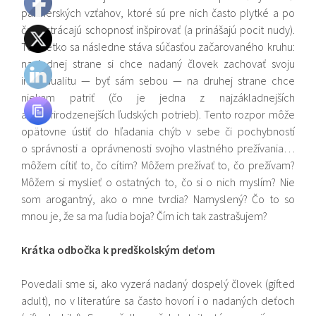
partnerských vzťahov, ktoré sú pre nich často plytké a po
čase strácajú schopnosť inšpirovať (a prinášajú pocit nudy).
To všetko sa následne stáva súčasťou začarovaného kruhu:
na jednej strane si chce nadaný človek zachovať svoju
individualitu — byť sám sebou — na druhej strane chce
niekam patriť (čo je jedna z najzákladnejších
a najprirodzenejších ľudských potrieb). Tento rozpor môže
opätovne ústiť do hľadania chýb v sebe či pochybností
o správnosti a oprávnenosti svojho vlastného prežívania…
môžem cítiť to, čo cítim? Môžem prežívať to, čo prežívam?
Môžem si myslieť o ostatných to, čo si o nich myslím? Nie
som arogantný, ako o mne tvrdia? Namyslený? Čo to so
mnou je, že sa ma ľudia boja? Čím ich tak zastrašujem?
Krátka odbočka k predškolským deťom
Povedali sme si, ako vyzerá nadaný dospelý človek (gifted
adult), no v literatúre sa často hovorí i o nadaných deťoch