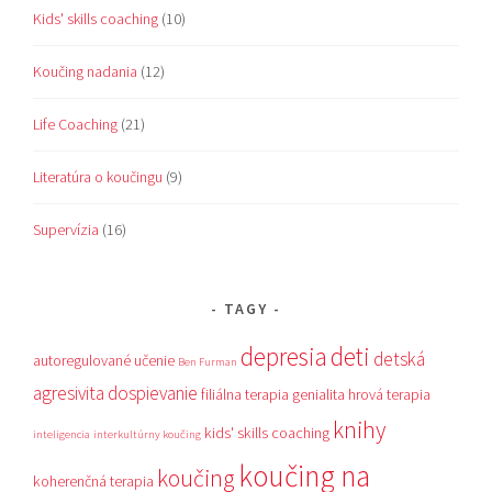
Kids' skills coaching
(10)
Koučing nadania
(12)
Life Coaching
(21)
Literatúra o koučingu
(9)
Supervízia
(16)
TAGY
depresia
deti
detská
autoregulované učenie
Ben Furman
agresivita
dospievanie
filiálna terapia
genialita
hrová terapia
knihy
kids' skills coaching
inteligencia
interkultúrny koučing
koučing na
koučing
koherenčná terapia