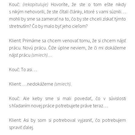
Kouč:
(rekapituluje)
Hovoríte, že ste o tom ešte nikdy
s nikým nehovorili, že ste čítali články, ktoré s vami súznili…
mohli by sme sa zamerať na to, čo by ste chceli získať týmto
stretnutím? Čo by malo byť jeho cieľom?
Klient: Primárne sa chcem venovať tomu, že si chcem nájsť
prácu. Novú prácu. Čiže úplne neviem, že či mi dokážeme
nájsť prácu
(smiech)…
Kouč: To asi…
Klient: …nedokážeme
(smiech)
.
Kouč: Ale keby sme si mali povedať, čo v súvislosti
s hľadaním novej práce potrebujete práve teraz…
Klient: Asi by som si potreboval vyjasniť, čo potrebujem
spraviť ďalej.