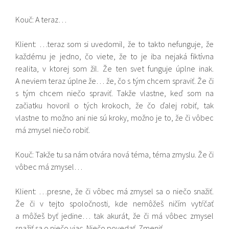
Kouč: A teraz…
Klient: …teraz som si uvedomil, že to takto nefunguje, že
každému je jedno, čo viete, že to je iba nejaká fiktívna
realita, v ktorej som žil. Že ten svet funguje úplne inak.
A neviem teraz úplne že… že, čo s tým chcem spraviť. Že či
s tým chcem niečo spraviť. Takže vlastne, keď som na
začiatku hovoril o tých krokoch, že čo ďalej robiť, tak
vlastne to možno ani nie sú kroky, možno je to, že či vôbec
má zmysel niečo robiť.
Kouč: Takže tu sa nám otvára nová téma, téma zmyslu. Že či
vôbec má zmysel…
Klient: …presne, že či vôbec má zmysel sa o niečo snažiť.
Že či v tejto spoločnosti, kde nemôžeš ničím vytŕčať
a môžeš byť jedine… tak akurát, že či má vôbec zmysel
snažiť sa o niečo viac. Niečo povedať. Zmeniť.