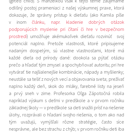
(gifted child). S manželkou však k tejto téme zaujímame
odlišný postoj prameniaci z našej výskumnej praxe, ktorá
dokazuje, že správny prístup k dieťaťu (ako Kamila píše
v inom
článku, napr. kladenie dobrých otázok
podporujúcich myslenie pri čítaní či hre v bezpečnom
prostredí
) umožňuje akémukoľvek dieťaťu rozvinúť svoj
potenciál naplno. Pretože vlastnosti, ktoré pripisujeme
nadaným dospelým, sú vlastne vlastnosťami, ktoré má
každé dieťa od prírody dané: dookola sa pýtať otázku
prečo a hľadať tým zmysel a spochybňovať autoritu; pri hre
vytvárať tie najšialenejšie kombinácie, nápady a myšlienky;
neustále sa tešiť z nových vecí a objavovania sveta; prežívať
naplno každý deň, skok do mláky, farebné listy na jeseň
a prvý sneh v zime. Profesorka Oľga Zápotočná robila
napríklad výskum s deťmi v predškole a v prvom ročníku
základnej školy — v predškole sa deti snažili prísť na riešenie
úlohy, rozprávali o hľadaní svojho riešenia, o tom ako nad
tým uvažujú, vymýšľali rôzne stratégie, často síce
nesprávne, ale bez strachu z chýb; v prvom ročníku deti iba