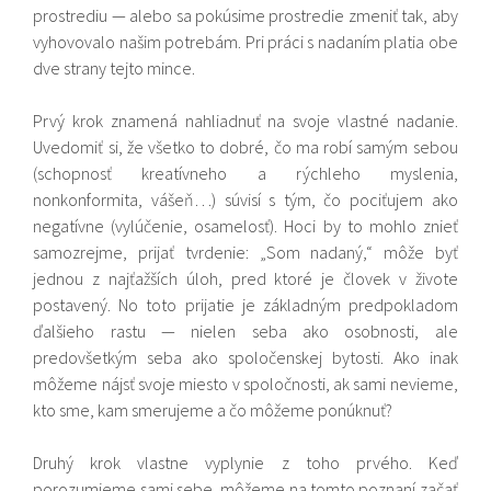
prostrediu — alebo sa pokúsime prostredie zmeniť tak, aby
vyhovovalo našim potrebám. Pri práci s nadaním platia obe
dve strany tejto mince.
Prvý krok znamená nahliadnuť na svoje vlastné nadanie.
Uvedomiť si, že všetko to dobré, čo ma robí samým sebou
(schopnosť kreatívneho a rýchleho myslenia,
nonkonformita, vášeň…) súvisí s tým, čo pociťujem ako
negatívne (vylúčenie, osamelosť). Hoci by to mohlo znieť
samozrejme, prijať tvrdenie: „Som nadaný,“ môže byť
jednou z najťažších úloh, pred ktoré je človek v živote
postavený. No toto prijatie je základným predpokladom
ďalšieho rastu — nielen seba ako osobnosti, ale
predovšetkým seba ako spoločenskej bytosti. Ako inak
môžeme nájsť svoje miesto v spoločnosti, ak sami nevieme,
kto sme, kam smerujeme a čo môžeme ponúknuť?
Druhý krok vlastne vyplynie z toho prvého. Keď
porozumieme sami sebe, môžeme na tomto poznaní začať