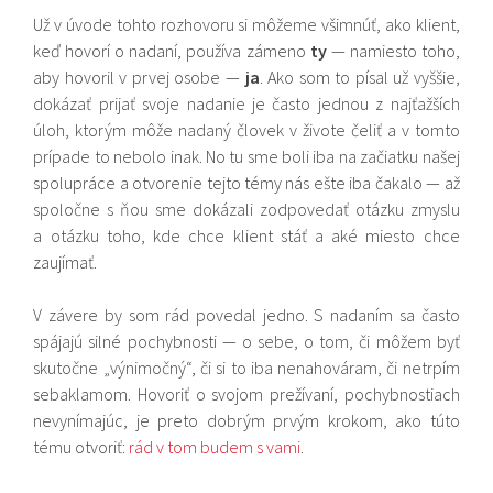
Už v úvode tohto rozhovoru si môžeme všimnúť, ako klient,
keď hovorí o nadaní, používa zámeno
ty
— namiesto toho,
aby hovoril v prvej osobe —
ja
. Ako som to písal už vyššie,
dokázať prijať svoje nadanie je často jednou z najťažších
úloh, ktorým môže nadaný človek v živote čeliť a v tomto
prípade to nebolo inak. No tu sme boli iba na začiatku našej
spolupráce a otvorenie tejto témy nás ešte iba čakalo — až
spoločne s ňou sme dokázali zodpovedať otázku zmyslu
a otázku toho, kde chce klient stáť a aké miesto chce
zaujímať.
V závere by som rád povedal jedno. S nadaním sa často
spájajú silné pochybnosti — o sebe, o tom, či môžem byť
skutočne „výnimočný“, či si to iba nenahováram, či netrpím
sebaklamom. Hovoriť o svojom prežívaní, pochybnostiach
nevynímajúc, je preto dobrým prvým krokom, ako túto
tému otvoriť:
rád v tom budem s vami
.