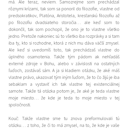
má. Ale teraz, neviem. Samozrejme som prechádzal
rôznymi krízami, tak som sa ponoril do filozofie, vlastne od
predsokratikov, Platóna, Aristotela, kresťanskú filozofiu až
po filozofiu dvadsiateho storočia… ale keď som to
dokončil, tak som pochopil, že ono je to vlastne všetko
jedno. Pretože nakoniec sú to všetko iba rozprávky a si tam
iba ty, kto si rozhodne, ktorá z nich mu dáva väčší zmysel.
Ale keď si uvedomíš toto, tak prechádzaš vlastne do
úplného osamotenia. Takže tým pádom ak nehľadáš
externé zdroje v Bohu, alebo v závislosti na ostatných
ľuďoch, zostávaš sám. A ja si kladiem otázku, že aké máš
vlastne právo, ukazovať tým iným ľuďom, že to čo žijú je iba
sebaklam a vystaviť ich tak vlastne tej existenciálnej
samote. Takže tá otázka potom je, že aké je teda vlastne
moje miesto… že kde je teda to moje miesto v tej
spoločnosti.
Kouč: Takže vlastne sme tu znova preformulovali tú
otázku… z toho, že či to má zmysel, na to, že kde je vaše