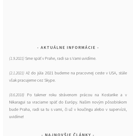
AKTUÁLNE INFORMÁCIE
(1.9.2021)
Sme späť v Prahe, radi sa s Vami uvidíme.
(2.1.2021)
Až do júla 2021 budeme na pracovnej ceste v USA, stále
však pracujeme cez Skype.
(8.6.2018)
Po takmer roku strávenom prácou na Kostarike a v
Nikaragui sa vraciame späť do Európy. Našim novým pôsobiskom
bude Praha, radi sa tu s vami, či už v koučingu alebo v supervízii,
uvidíme!
NAJNOVŠIE ČLÁNKY