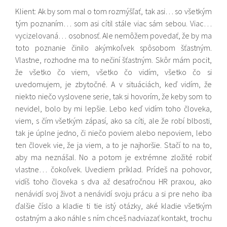
Klient: Ak by som mal o tom rozmýšľať, tak asi… so všetkým
tým poznaním… som asi cítil stále viac sám sebou. Viac…
vycizelovaná… osobnosť. Ale nemôžem povedať, že by ma
toto poznanie činilo akýmkoľvek spôsobom šťastným.
Vlastne, rozhodne ma to nečiní šťastným. Skôr mám pocit,
že všetko čo viem, všetko čo vidím, všetko čo si
uvedomujem, je zbytočné. A v situáciách, keď vidím, že
niekto niečo vyslovene serie, tak si hovorím, že keby som to
nevidel, bolo by mi lepšie. Lebo keď vidím toho človeka,
viem, s čím všetkým zápasí, ako sa cíti, ale že robí blbosti,
tak je úplne jedno, či niečo poviem alebo nepoviem, lebo
ten človek vie, že ja viem, a to je najhoršie. Stačí to na to,
aby ma neznášal. No a potom je extrémne zložité robiť
vlastne… čokoľvek. Uvediem príklad. Prídeš na pohovor,
vidíš toho človeka s dva až desaťročnou HR praxou, ako
nenávidí svoj život a nenávidí svoju prácu a si pre neho iba
ďalšie číslo a kladie ti tie istý otázky, aké kladie všetkým
ostatným a ako náhle s ním chceš nadviazať kontakt, trochu