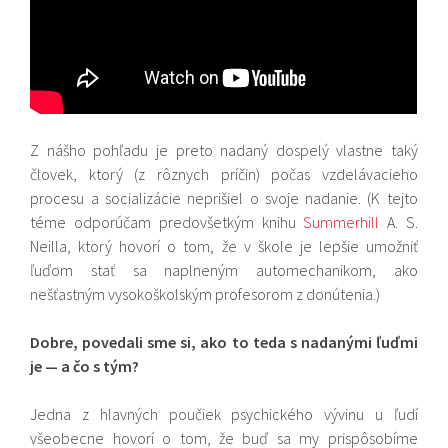
Z nášho pohľadu je preto nadaný dospelý vlastne taký
človek, ktorý (z rôznych príčin) počas vzdelávacieho
procesu a socializácie neprišiel o svoje nadanie. (K tejto
téme odporúčam predovšetkým knihu
Summerhill
A. S.
Neilla, ktorý hovorí o tom, že v škole je lepšie umožniť
ľuďom stať sa naplneným automechanikom, ako
nešťastným vysokoškolským profesorom z donútenia.)
Dobre, povedali sme si, ako to teda s nadanými ľuďmi
je — a čo s tým?
Jedna z hlavných poučiek psychického vývinu u ľudí
všeobecne hovorí o tom, že buď sa my prispôsobíme