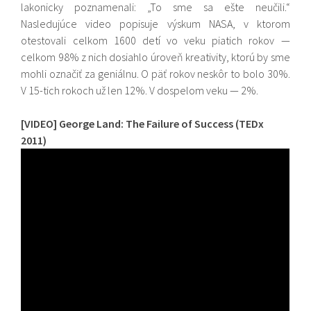
lakonicky poznamenali: „To sme sa ešte neučili.“
Nasledujúce video popisuje výskum NASA, v ktorom
otestovali celkom 1600 detí vo veku piatich rokov —
celkom 98% z nich dosiahlo úroveň kreativity, ktorú by sme
mohli označiť za geniálnu. O päť rokov neskôr to bolo 30%.
V 15-tich rokoch už len 12%. V dospelom veku — 2%.
[VIDEO] George Land: The Failure of Success (TEDx
2011)