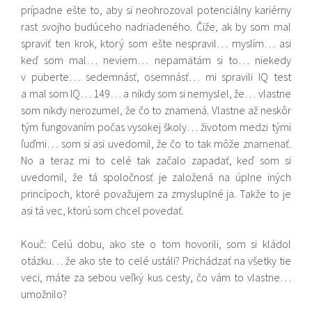
prípadne ešte to, aby si neohrozoval potenciálny kariérny
rast svojho budúceho nadriadeného. Čiže, ak by som mal
spraviť ten krok, ktorý som ešte nespravil… myslím… asi
keď som mal… neviem… nepamätám si to… niekedy
v puberte… sedemnásť, osemnásť… mi spravili IQ test
a mal som IQ… 149… a nikdy som si nemyslel, že… vlastne
som nikdy nerozumel, že čo to znamená. Vlastne až neskôr
tým fungovaním počas vysokej školy… životom medzi tými
ľuďmi… som si asi uvedomil, že čo to tak môže znamenať.
No a teraz mi to celé tak začalo zapadať, keď som si
uvedomil, že tá spoločnosť je založená na úplne iných
princípoch, ktoré považujem za zmysluplné ja. Takže to je
asi tá vec, ktorú som chcel povedať.
Kouč: Celú dobu, ako ste o tom hovorili, som si kládol
otázku… že ako ste to celé ustáli? Prichádzať na všetky tie
veci, máte za sebou veľký kus cesty, čo vám to vlastne…
umožnilo?