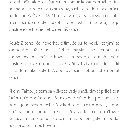
to odľahčiť, alebo začať s ním komunikovať normálne, tak
nechápe, je zdesený a zhrozený, stiahne sa do kúta a prácu
nedostaneš. Čiže môžeš buď sa tváriť, že si ako všetci ostatní
a cítiť sa úplne ako kokot, alebo byť sám sebou, čo je
vlastne ešte horšie, lebo nemáš šancu.
Kouč: Z toho, čo hovoríte, cítim, že sú to veci, ktorými sa
zaoberáte už dlho… úplne najviac so mnou asi
zarezonovalo, keď ste hovorili na záver o tom, že máte
vlastne iba dve možnosti… že snažiť sa byť ako ostatní a cítiť
sa pritom ako kokot. Alebo byť sám sebou, ale nemať
šancu.
Klient: Takto, ja som sa v živote vždy snažil dávať príležitosť
ľuďom nie podľa toho, že niekoho náhodou poznám, ale
podľa jeho schopností, vždy keď sa mi niekto ozval, alebo
keď za mnou prišiel, ja som vždy vedel, čo ten človek
dokáže, už len z toho, ako sa na mňa pozeral, ako mi podal
ruku, ako so mnou hovoril.