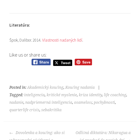
Literatúra:
Špok, Dalibor. 2014.
Vlastnosti nadaných lidí
.
Like us or share us:
Posted in:
Akademický koučing
,
Koučing nadania
|
Tagged:
inteligencia
,
kritické myslenie
,
kríza identity
,
life coaching
,
nadanie
,
nadpriemerná inteligencia
,
osamelosť
,
pochybnosti
,
quarterlife crisis
,
sebakritika
POST
Dovolenka a koučing: ako si
Odlišná diktatúra: Nikaragua a
NAVIGATION