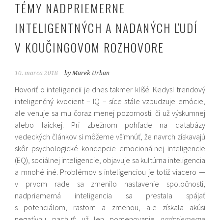
TÉMY NADPRIEMERNE
INTELIGENTNÝCH A NADANÝCH ĽUDÍ
V KOUČINGOVOM ROZHOVORE
10. marca 2018
by Marek Urban
Hovoriť o inteligencii je dnes takmer klišé. Kedysi trendový
inteligenčný kvocient – IQ – síce stále vzbudzuje emócie,
ale venuje sa mu čoraz menej pozornosti: či už výskumnej
alebo laickej. Pri zbežnom pohľade na databázy
vedeckých článkov si môžeme všimnúť, že navrch získavajú
skôr psychologické koncepcie emocionálnej inteligencie
(EQ), sociálnej inteligencie, objavuje sa kultúrna inteligencia
a mnohé iné. Problémov s inteligenciou je totiž viacero —
v prvom rade sa zmenilo nastavenie spoločnosti,
nadpriemerná inteligencia sa prestala spájať
s potenciálom, rastom a zmenou, ale získala akúsi
negatívnu pachuť: už len pomenovanie
nadpriemerne