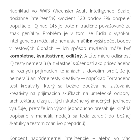
Napríklad vo WAIS (Wechsler Adult Intelligence Scale)
dosiahne inteligenčný kvocient 130 bodov 2% dospelej
populácie, IQ nad 145 je potom tradične považované za
znak geniality. Problém je v tom, že ľudia s vysokou
inteligenciou môžu, ale nemusia mať
iba
vyšší počet bodov
v testových úlohách — ich spôsob myslenia môže byť
kompletne, kvalitatívne, odlišný
. A túto mieru odlišnosti
IQ testy nemerajú (a z vlastnej skúsenosti ako prísediaceho
na rôznych prijímacích konaniach si dovolím tvrdiť, že ju
nemerajú ani rôzne testy kreativity — napríklad Torranceho
test kreativity, ktorý sa bežne používa na zisťovanie
kreativity na prijímacích skúškach na umelecké odbory,
architektúru, dizajn… tých skutočne výnimočných jedincov
vylučuje, pretože ich výkon jednoducho presahuje kritériá
popísané v manuáli, nedajú sa teda zaradiť do bežnej
škatuľky a testom zdanlivo prepadnú).
Koncept nadpriemernej inteligencie – alebo vo viac