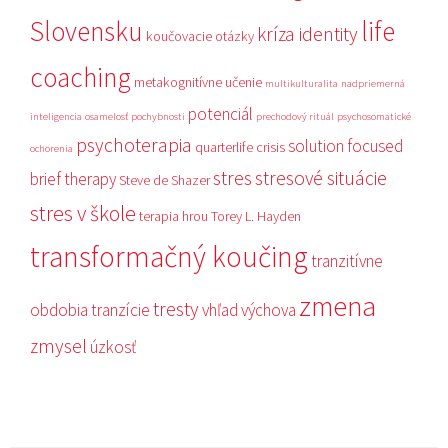
Slovensku
life
kríza identity
koučovacie otázky
coaching
metakognitívne učenie
multikulturalita
nadpriemerná
potenciál
inteligencia
osamelosť
pochybnosti
prechodový rituál
psychosomatické
psychoterapia
solution focused
quarterlife crisis
ochorenia
stres
stresové situácie
brief therapy
Steve de Shazer
stres v škole
terapia hrou
Torey L. Hayden
transformačný koučing
tranzitívne
zmena
tresty
obdobia
tranzície
vhľad
výchova
zmysel
úzkosť