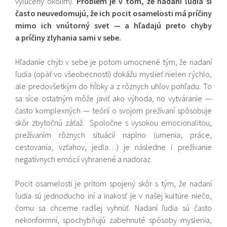
vylúčený okolím).
Problém je v tom, že nadaní ľudia si
často neuvedomujú, že ich pocit osamelosti má príčiny
mimo ich vnútorný svet — a hľadajú preto chyby
a príčiny zlyhania sami v sebe.
Hľadanie chýb v sebe je potom umocnené tým, že nadaní
ľudia (opäť vo všeobecnosti) dokážu myslieť nielen rýchlo,
ale predovšetkým do hĺbky a z rôznych uhľov pohľadu. To
sa síce ostatným môže javiť ako výhoda, no vytváranie —
často komplexných — teórií o svojom prežívaní spôsobuje
skôr zbytočnú záťaž. Spoločne s vysokou emocionalitou,
prežívaním rôznych situácií naplno (umenia, práce,
cestovania, vzťahov, jedla…) je následne i prežívanie
negatívnych emócií vyhranené a nadoraz.
Pocit osamelosti je pritom spojený skôr s tým, že nadaní
ľudia sú jednoducho iní a inakosť je v našej kultúre niečo,
čomu sa chceme radšej vyhnúť. Nadaní ľudia sú často
nekonformní, spochybňujú zabehnuté spôsoby myslenia,