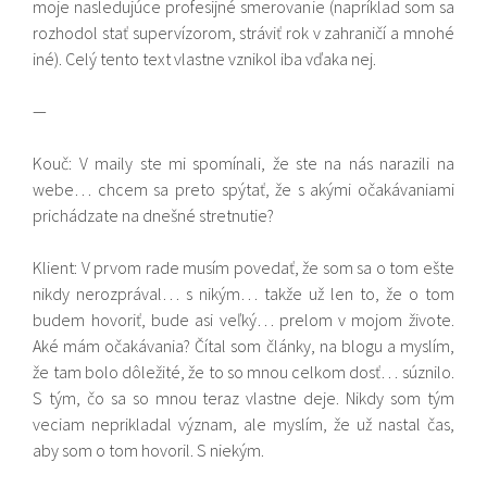
moje nasledujúce profesijné smerovanie (napríklad som sa
rozhodol stať supervízorom, stráviť rok v zahraničí a mnohé
iné). Celý tento text vlastne vznikol iba vďaka nej.
—
Kouč: V maily ste mi spomínali, že ste na nás narazili na
webe… chcem sa preto spýtať, že s akými očakávaniami
prichádzate na dnešné stretnutie?
Klient: V prvom rade musím povedať, že som sa o tom ešte
nikdy nerozprával… s nikým… takže už len to, že o tom
budem hovoriť, bude asi veľký… prelom v mojom živote.
Aké mám očakávania? Čítal som články, na blogu a myslím,
že tam bolo dôležité, že to so mnou celkom dosť… súznilo.
S tým, čo sa so mnou teraz vlastne deje. Nikdy som tým
veciam neprikladal význam, ale myslím, že už nastal čas,
aby som o tom hovoril. S niekým.