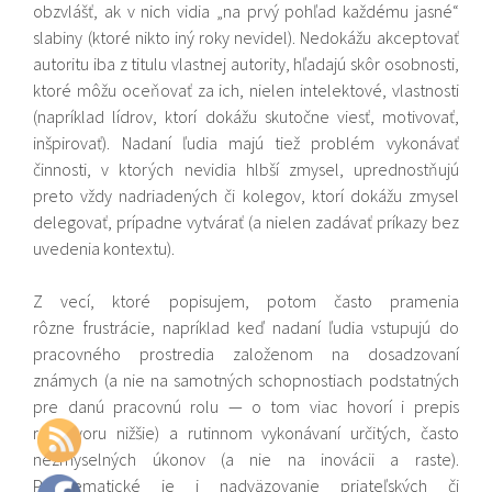
obzvlášť, ak v nich vidia „na prvý pohľad každému jasné“
slabiny (ktoré nikto iný roky nevidel). Nedokážu akceptovať
autoritu iba z titulu vlastnej autority, hľadajú skôr osobnosti,
ktoré môžu oceňovať za ich, nielen intelektové, vlastnosti
(napríklad lídrov, ktorí dokážu skutočne viesť, motivovať,
inšpirovať). Nadaní ľudia majú tiež problém vykonávať
činnosti, v ktorých nevidia hlbší zmysel, uprednostňujú
preto vždy nadriadených či kolegov, ktorí dokážu zmysel
delegovať, prípadne vytvárať (a nielen zadávať príkazy bez
uvedenia kontextu).
Z vecí, ktoré popisujem, potom často pramenia
rôzne frustrácie, napríklad keď nadaní ľudia vstupujú do
pracovného prostredia založenom na dosadzovaní
známych (a nie na samotných schopnostiach podstatných
pre danú pracovnú rolu — o tom viac hovorí i prepis
rozhovoru nižšie) a rutinnom vykonávaní určitých, často
nezmyselných úkonov (a nie na inovácii a raste).
Problematické je i nadväzovanie priateľských či