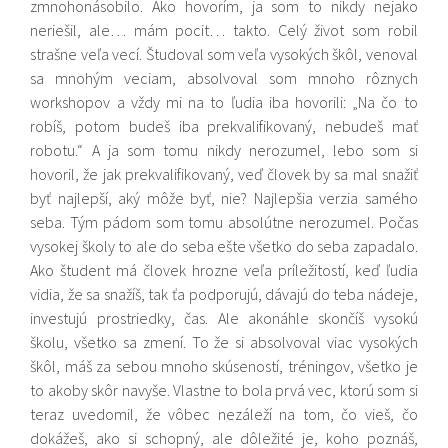
zmnohonásobilo. Ako hovorím, ja som to nikdy nejako
neriešil, ale… mám pocit… takto. Celý život som robil
strašne veľa vecí. Študoval som veľa vysokých škôl, venoval
sa mnohým veciam, absolvoval som mnoho rôznych
workshopov a vždy mi na to ľudia iba hovorili: „Na čo to
robíš, potom budeš iba prekvalifikovaný, nebudeš mať
robotu.“ A ja som tomu nikdy nerozumel, lebo som si
hovoril, že jak prekvalifikovaný, veď človek by sa mal snažiť
byť najlepší, aký môže byť, nie? Najlepšia verzia samého
seba. Tým pádom som tomu absolútne nerozumel. Počas
vysokej školy to ale do seba ešte všetko do seba zapadalo.
Ako študent má človek hrozne veľa príležitostí, keď ľudia
vidia, že sa snažíš, tak ťa podporujú, dávajú do teba nádeje,
investujú prostriedky, čas. Ale akonáhle skončíš vysokú
školu, všetko sa zmení. To že si absolvoval viac vysokých
škôl, máš za sebou mnoho skúseností, tréningov, všetko je
to akoby skôr navyše. Vlastne to bola prvá vec, ktorú som si
teraz uvedomil, že vôbec nezáleží na tom, čo vieš, čo
dokážeš, ako si schopný, ale dôležité je, koho poznáš,