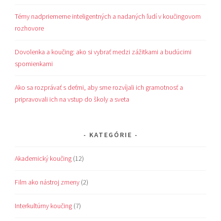
Témy nadpriemerne inteligentných a nadaných ľudí v koučingovom
rozhovore
Dovolenka a koučing: ako si vybrať medzi zážitkami a budúcimi
spomienkami
Ako sa rozprávať s deťmi, aby sme rozvíjali ich gramotnosť a
pripravovali ich na vstup do školy a sveta
KATEGÓRIE
Akademický koučing
(12)
Film ako nástroj zmeny
(2)
Interkultúrny koučing
(7)