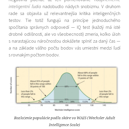
inteligentní ľudia
nadobudlo nádych snobizmu. V druhom
rade sa objavila
už relevantnejšia kritika inteligenčných
testov. Tie totiž fungujú na princípe jednoduchého
spočítania správnych odpovedí — IQ test (každý má isté
drobné odlišnosti, ale vo všeobecnosti) zmeria, koľko úloh
s narastajúcou náročnosťou dokážete splniť za daný čas —
a na základe vášho počtu bodov vás umiestni medzi ľudí
s rovnakým počtom bodov.
Rozloženie populácie podľa skóre vo WAIS (Wechsler Adult
Intelligence Scale)