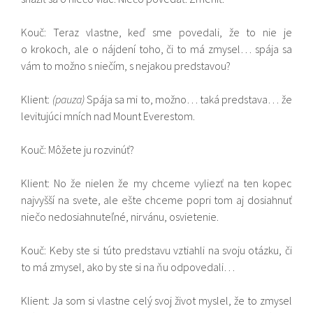
Kouč: Teraz vlastne, keď sme povedali, že to nie je
o krokoch, ale o nájdení toho, či to má zmysel… spája sa
vám to možno s niečím, s nejakou predstavou?
Klient:
(pauza)
Spája sa mi to, možno… taká predstava… že
levitujúci mních nad Mount Everestom.
Kouč: Môžete ju rozvinúť?
Klient: No že nielen že my chceme vyliezť na ten kopec
najvyšší na svete, ale ešte chceme popri tom aj dosiahnuť
niečo nedosiahnuteľné, nirvánu, osvietenie.
Kouč: Keby ste si túto predstavu vztiahli na svoju otázku, či
to má zmysel, ako by ste si na ňu odpovedali…
Klient: Ja som si vlastne celý svoj život myslel, že to zmysel