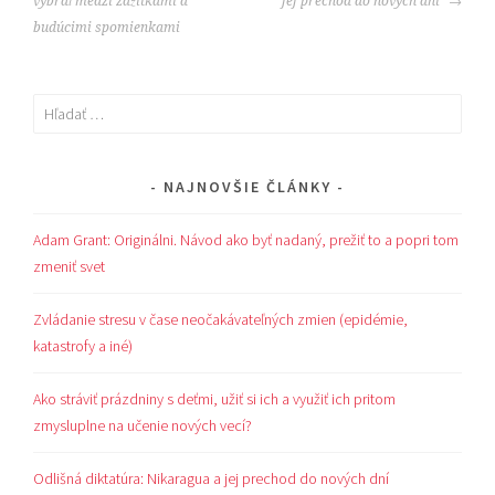
vybrať medzi zážitkami a
jej prechod do nových dní
budúcimi spomienkami
Hľadať:
NAJNOVŠIE ČLÁNKY
Adam Grant: Originálni. Návod ako byť nadaný, prežiť to a popri tom
zmeniť svet
Zvládanie stresu v čase neočakávateľných zmien (epidémie,
katastrofy a iné)
Ako stráviť prázdniny s deťmi, užiť si ich a využiť ich pritom
zmysluplne na učenie nových vecí?
Odlišná diktatúra: Nikaragua a jej prechod do nových dní