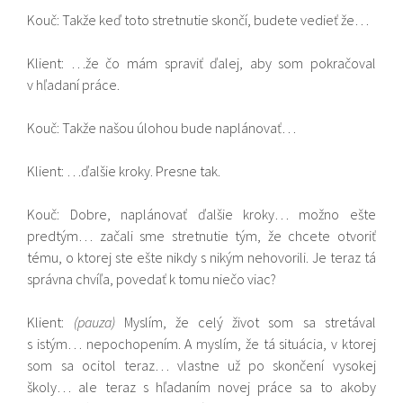
Kouč: Takže keď toto stretnutie skončí, budete vedieť že…
Klient: …že čo mám spraviť ďalej, aby som pokračoval
v hľadaní práce.
Kouč: Takže našou úlohou bude naplánovať…
Klient: …ďalšie kroky. Presne tak.
Kouč: Dobre, naplánovať ďalšie kroky… možno ešte
predtým… začali sme stretnutie tým, že chcete otvoriť
tému, o ktorej ste ešte nikdy s nikým nehovorili. Je teraz tá
správna chvíľa, povedať k tomu niečo viac?
Klient:
(pauza)
Myslím, že celý život som sa stretával
s istým… nepochopením. A myslím, že tá situácia, v ktorej
som sa ocitol teraz… vlastne už po skončení vysokej
školy… ale teraz s hľadaním novej práce sa to akoby