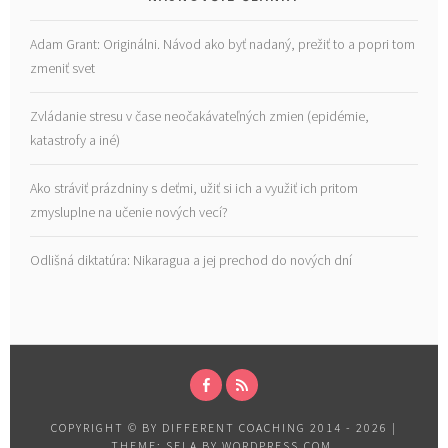
Adam Grant: Originálni. Návod ako byť nadaný, prežiť to a popri tom
zmeniť svet
Zvládanie stresu v čase neočakávateľných zmien (epidémie,
katastrofy a iné)
Ako stráviť prázdniny s deťmi, užiť si ich a využiť ich pritom
zmysluplne na učenie nových vecí?
Odlišná diktatúra: Nikaragua a jej prechod do nových dní
FACEBOOK
RSS
COPYRIGHT © BY DIFFERENT COACHING 2014 - 2026
|
THEME: SELA BY
WORDPRESS.COM
.