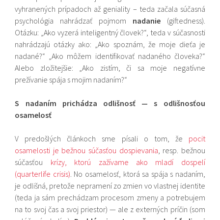
vyhranených prípadoch až geniality – teda začala súčasná
psychológia nahrádzať pojmom
nadanie
(giftedness).
Otázku: „Ako vyzerá inteligentný človek?“, teda v súčasnosti
nahrádzajú otázky ako: „Ako spoznám, že moje dieťa je
nadané?“ „Ako môžem identifikovať nadaného človeka?“
Alebo zložitejšie: „Ako zistím, či sa moje negatívne
prežívanie spája s mojim nadaním?“
S nadaním prichádza odlišnosť — s odlišnosťou
osamelosť
V predošlých článkoch sme písali o tom, že
pocit
osamelosti je bežnou súčasťou dospievania
, resp. bežnou
súčasťou
krízy, ktorú zažívame ako mladí dospelí
(quarterlife crisis)
. No osamelosť, ktorá sa spája s nadaním,
je odlišná, pretože nepramení zo zmien vo vlastnej identite
(teda ja sám prechádzam procesom zmeny a potrebujem
na to svoj čas a svoj priestor) — ale z externých príčin (som