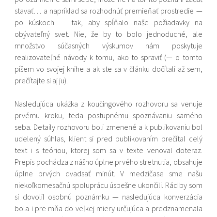
stavať… a napríklad sa rozhodnúť premieňať prostredie —
po kúskoch — tak, aby spĺňalo naše požiadavky na
obývateľný svet. Nie, že by to bolo jednoduché, ale
množstvo súčasných výskumov nám poskytuje
realizovateľné návody k tomu, ako to spraviť (— o tomto
píšem vo svojej knihe a ak ste sa v článku dočítali až sem,
prečítajte si aj ju).
Nasledujúca ukážka z koučingového rozhovoru sa venuje
prvému kroku, teda postupnému spoznávaniu samého
seba. Detaily rozhovoru boli zmenené a k publikovaniu bol
udelený súhlas, klient si pred publikovaním prečítal celý
text i s teóriou, ktorej som sa v texte venoval doteraz.
Prepis pochádza z nášho úplne prvého stretnutia, obsahuje
úplne prvých dvadsať minút. V medzičase sme našu
niekoľkomesačnú spoluprácu úspešne ukončili. Rád by som
si dovolil osobnú poznámku — nasledujúca konverzácia
bola i pre mňa do veľkej miery určujúca a predznamenala