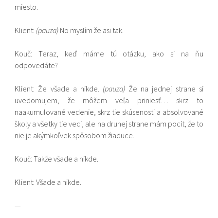
miesto.
Klient:
(pauza)
No myslím že asi tak.
Kouč: Teraz, keď máme tú otázku, ako si na ňu
odpovedáte?
Klient: Že všade a nikde.
(pauza)
Že na jednej strane si
uvedomujem, že môžem veľa priniesť… skrz to
naakumulované vedenie, skrz tie skúsenosti a absolvované
školy a všetky tie veci, ale na druhej strane mám pocit, že to
nie je akýmkoľvek spôsobom žiaduce.
Kouč: Takže všade a nikde.
Klient: Všade a nikde.
—