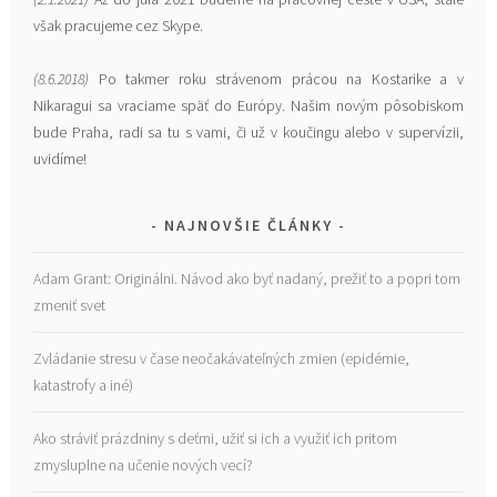
však pracujeme cez Skype.
(8.6.2018)
Po takmer roku strávenom prácou na Kostarike a v
Nikaragui sa vraciame späť do Európy. Našim novým pôsobiskom
bude Praha, radi sa tu s vami, či už v koučingu alebo v supervízii,
uvidíme!
NAJNOVŠIE ČLÁNKY
Adam Grant: Originálni. Návod ako byť nadaný, prežiť to a popri tom
zmeniť svet
Zvládanie stresu v čase neočakávateľných zmien (epidémie,
katastrofy a iné)
Ako stráviť prázdniny s deťmi, užiť si ich a využiť ich pritom
zmysluplne na učenie nových vecí?