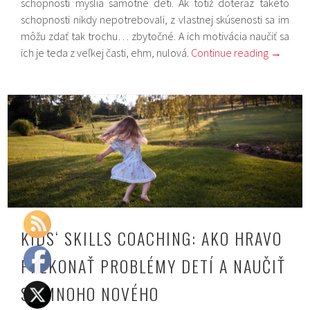
schopností myslia samotné deti. Ak totiž doteraz takéto
schopnosti nikdy nepotrebovali, z vlastnej skúsenosti sa im
môžu zdať tak trochu… zbytočné. A ich motivácia naučiť sa
ich je teda z veľkej časti, ehm, nulová.
Continue reading
→
KIDS‘ SKILLS COACHING: AKO HRAVO
PREKONAŤ PROBLÉMY DETÍ A NAUČIŤ
SA MNOHO NOVÉHO