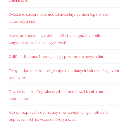
zmeniť svet
Zvládanie stresu v čase neočakávateľných zmien (epidémie,
katastrofy a iné)
Ako stráviť prázdniny s deťmi, užiť si ich a využiť ich pritom
zmysluplne na učenie nových vecí?
Odlišná diktatúra: Nikaragua a jej prechod do nových dní
Témy nadpriemerne inteligentných a nadaných ľudí v koučingovom
rozhovore
Dovolenka a koučing: ako si vybrať medzi zážitkami a budúcimi
spomienkami
Ako sa rozprávať s deťmi, aby sme rozvíjali ich gramotnosť a
pripravovali ich na vstup do školy a sveta