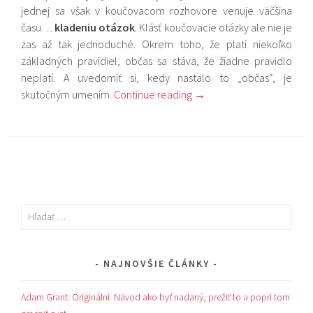
jednej sa však v koučovacom rozhovore venuje väčšina
času…
kladeniu
otázok
. Klásť koučovacie otázky ale nie je
zas až tak jednoduché. Okrem toho, že platí niekoľko
základných pravidiel, občas sa stáva, že žiadne pravidlo
neplatí. A uvedomiť si, kedy nastalo to „občas“, je
skutočným umením.
Continue reading
→
Hľadať:
NAJNOVŠIE ČLÁNKY
Adam Grant: Originálni. Návod ako byť nadaný, prežiť to a popri tom