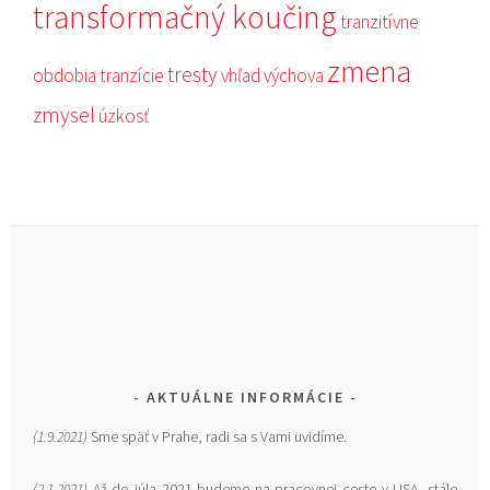
transformačný koučing
tranzitívne
zmena
tresty
obdobia
tranzície
vhľad
výchova
zmysel
úzkosť
AKTUÁLNE INFORMÁCIE
(1.9.2021)
Sme späť v Prahe, radi sa s Vami uvidíme.
(2.1.2021)
Až do júla 2021 budeme na pracovnej ceste v USA, stále