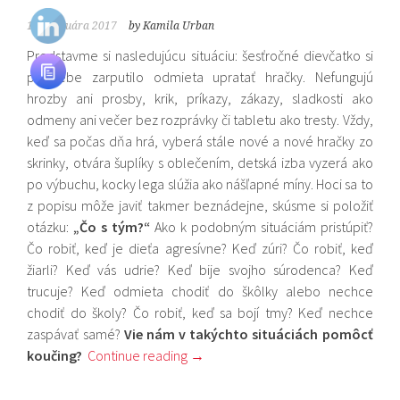
11. februára 2017
by Kamila Urban
Predstavme si nasledujúcu situáciu: šesťročné dievčatko si
po sebe zarputilo odmieta upratať hračky. Nefungujú
hrozby ani prosby, krik, príkazy, zákazy, sladkosti ako
odmeny ani večer bez rozprávky či tabletu ako tresty. Vždy,
keď sa počas dňa hrá, vyberá stále nové a nové hračky zo
skrinky, otvára šuplíky s oblečením, detská izba vyzerá ako
po výbuchu, kocky lega slúžia ako nášľapné míny. Hoci sa to
z popisu môže javiť takmer beznádejne, skúsme si položiť
otázku:
„Čo s tým?“
Ako k podobným situáciám pristúpiť?
Čo robiť, keď je dieťa agresívne? Keď zúri? Čo robiť, keď
žiarli? Keď vás udrie? Keď bije svojho súrodenca? Keď
trucuje? Keď odmieta chodiť do škôlky alebo nechce
chodiť do školy? Čo robiť, keď sa bojí tmy? Keď nechce
zaspávať samé?
Vie nám v takýchto situáciách pomôcť
koučing?
Continue reading
→