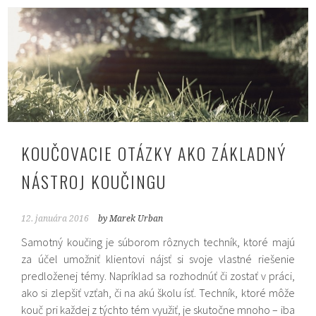
KOUČOVACIE OTÁZKY AKO ZÁKLADNÝ
NÁSTROJ KOUČINGU
12. januára 2016
by Marek Urban
Samotný koučing je súborom rôznych techník, ktoré majú
za účel umožniť klientovi nájsť si svoje vlastné riešenie
predloženej témy. Napríklad sa rozhodnúť či zostať v práci,
ako si zlepšiť vzťah, či na akú školu ísť. Techník, ktoré môže
kouč pri každej z týchto tém využiť, je skutočne mnoho – iba