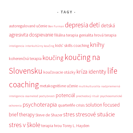
TAGY
depresia
deti
detská
autoregulované učenie
Ben Furman
agresivita
dospievanie
filiálna terapia
genialita
hrová terapia
knihy
kids' skills coaching
inteligencia
interkultúrny koučing
koučing na
koučing
koherenčná terapia
Slovensku
life
kríza identity
koučovacie otázky
coaching
metakognitívne učenie
multikulturalita
nadpriemerná
potenciál
inteligencia
osamelosť
pochybnosti
prechodový rituál
psychosomatické
psychoterapia
solution focused
quarterlife crisis
ochorenia
stres
stresové situácie
brief therapy
Steve de Shazer
stres v škole
terapia hrou
Torey L. Hayden