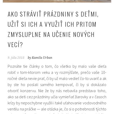
AKO STRÁVIŤ PRÁZDNINY S DEŤMI,
UŽIŤ SI ICH A VYUŽIŤ ICH PRITOM
ZMYSLUPLNE NA UČENIE NOVÝCH
VECÍ?
9. júla 2018
by Kamila Urban
Poznáte tie články o tom, čo všetko by malo vaše dieťa
robiť v tom-ktorom veku a vy rozmýšľate, prečo vaše 10-
ročné dieťa nevie prať, či by už malo vedieť čo-to uvariť a ak
by ste ho poslali samého kempovať, či by si dokázalo
otvoriť konzervu. Nie že by nás nebavila predstava toho,
ako sa deti cez prázdniny učia vymieňať žiarovky a v časoch
krízy by nepochybne využili i také uťahovanie vodovodného
ventilu na práčke — ale otázka je, čo si o potrebnosti týchto