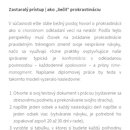
Zastaralý prístup | ako „liečiť“ prokrastináciu
V súčasnosti ešte stále bežný postoj hovorí o prokrastinácii
ako o
chorobnom
odkladaní vecí na neskôr. Podľa tejto
perspektívy musí človek na zvládanie prokrastinácie
pravidelným tréningom zmeniť svoje nesprávne návyky,
načo sa využívajú rôzne praktiky ovplyvňujúce naše
správanie: typická je
konfrontácia
s odkladanou
povinnosťou – každodenné
opakovanie
– a prísny
time-
managment
. Napísanie diplomovej práce by teda v
takomto modeli vyzeralo nasledovne:
Otvorte si svoj textový dokument s prácou (vystavenie sa
stresovému podnetu a prekonávanie svojho strachu);
napíšte jeden odsek a každý nasledujúci deň napíšte o
jeden odsek viac (vytváranie návyku, je potrebné ho
zopakovať aspoň 20 až 30 dní v rade);
vyrobte si tabuľku, v ktorej si budete každú polhodinu