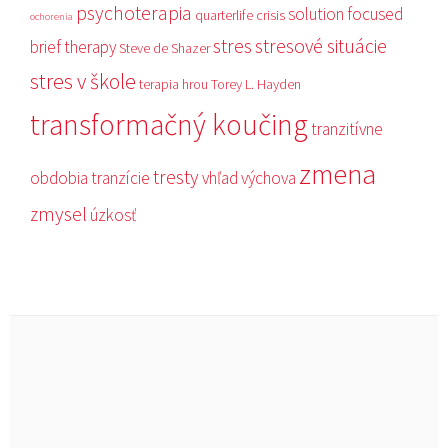
psychoterapia
solution focused
quarterlife crisis
ochorenia
stres
stresové situácie
brief therapy
Steve de Shazer
stres v škole
terapia hrou
Torey L. Hayden
transformačný koučing
tranzitívne
zmena
tresty
obdobia
tranzície
vhľad
výchova
zmysel
úzkosť