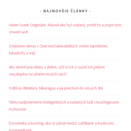
NAJNOVŠIE ČLÁNKY
Adam Grant: Originálni. Návod ako byť nadaný, prežiť to a popri tom
zmeniť svet
Zvládanie stresu v čase neočakávateľných zmien (epidémie,
katastrofy a iné)
Ako stráviť prázdniny s deťmi, užiť si ich a využiť ich pritom
zmysluplne na učenie nových vecí?
Odlišná diktatúra: Nikaragua a jej prechod do nových dní
Témy nadpriemerne inteligentných a nadaných ľudí v koučingovom
rozhovore
Dovolenka a koučing: ako si vybrať medzi zážitkami a budúcimi
spomienkami