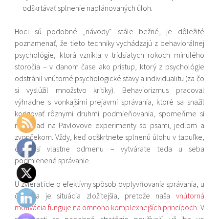
odškrtávať splnenie naplánovaných úloh.
Hoci sú podobné „návody“ stále bežné, je dôležité
poznamenať, že tieto techniky vychádzajú z behaviorálnej
psychológie, ktorá vznikla v tridsiatych rokoch minulého
storočia – v danom čase ako prístup, ktorý z psychológie
odstránil vnútorné psychologické stavy a individualitu (za čo
si vyslúžil množstvo kritiky). Behaviorizmus pracoval
výhradne s vonkajšími prejavmi správania, ktoré sa snažil
korigovať rôznymi druhmi podmieňovania, spomeňme si
napríklad na Pavlovove experimenty so psami, jedlom a
zvončekom. Vždy, keď odškrtnete splnenú úlohu v tabuľke,
dáte si vlastne odmenu – vytvárate teda u seba
podmienené správanie.
U zvierat ide o efektívny spôsob ovplyvňovania správania, u
človeka je situácia zložitejšia, pretože naša
vnútorná
motivácia funguje na omnoho komplexnejších princípoch
. V