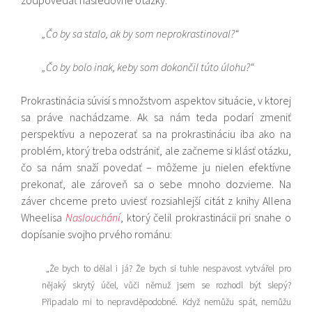
zodpovedať nasledovné otázky:
„Čo by sa stalo, ak by som neprokrastinoval?“
„Čo by bolo inak, keby som dokončil túto úlohu?“
Prokrastinácia súvisí s množstvom aspektov situácie, v ktorej
sa práve nachádzame. Ak sa nám teda podarí zmeniť
perspektívu a nepozerať sa na prokrastináciu iba ako na
problém, ktorý treba odstrániť, ale začneme si klásť otázku,
čo sa nám snaží povedať – môžeme ju nielen efektívne
prekonať, ale zároveň sa o sebe mnoho dozvieme. Na
záver chceme preto uviesť rozsiahlejší citát z knihy Allena
Wheelisa
Naslouchání
, ktorý čelil prokrastinácii pri snahe o
dopísanie svojho prvého románu:
„Že bych to dělal i já? Že bych si tuhle nespavost vytvářel pro
nějaký skrytý účel, vůči němuž jsem se rozhodl být slepý?
Připadalo mi to nepravděpodobné. Když nemůžu spát, nemůžu