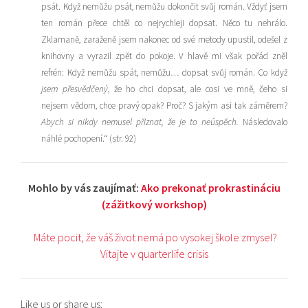
psát. Když nemůžu psát, nemůžu dokončit svůj román. Vždyť jsem
ten román přece chtěl co nejrychleji dopsat. Něco tu nehrálo.
Zklamaně, zaraženě jsem nakonec od své metody upustil, odešel z
knihovny a vyrazil zpět do pokoje. V hlavě mi však pořád zněl
refrén: Když nemůžu spát, nemůžu… dopsat svůj román. Co když
jsem přesvědčený
, že ho chci dopsat, ale cosi ve mně, čeho si
nejsem vědom, chce pravý opak? Proč? S jakým asi tak záměrem?
Abych si nikdy nemusel přiznat, že je to neúspěch.
Následovalo
náhlé pochopení.“ (str. 92)
Mohlo by vás zaujímať:
Ako prekonať prokrastináciu
(zážitkový workshop)
Máte pocit, že váš život nemá po vysokej škole zmysel?
Vitajte v quarterlife crisis
Like us or share us: