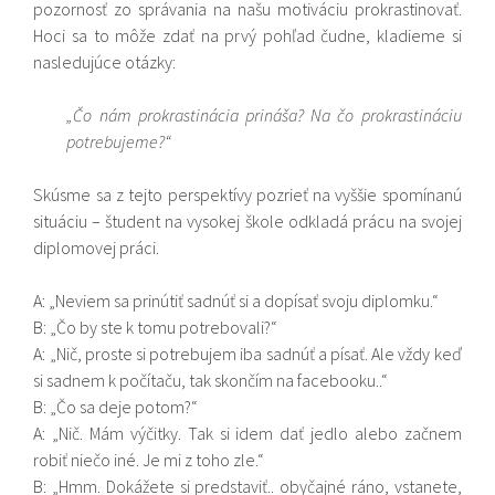
pozornosť zo správania na našu motiváciu prokrastinovať.
Hoci sa to môže zdať na prvý pohľad čudne, kladieme si
nasledujúce otázky:
„Čo nám prokrastinácia prináša? Na čo prokrastináciu
potrebujeme?“
Skúsme sa z tejto perspektívy pozrieť na vyššie spomínanú
situáciu – študent na vysokej škole odkladá prácu na svojej
diplomovej práci.
A: „Neviem sa prinútiť sadnúť si a dopísať svoju diplomku.“
B: „Čo by ste k tomu potrebovali?“
A: „Nič, proste si potrebujem iba sadnúť a písať. Ale vždy keď
si sadnem k počítaču, tak skončím na facebooku..“
B: „Čo sa deje potom?“
A: „Nič. Mám výčitky. Tak si idem dať jedlo alebo začnem
robiť niečo iné. Je mi z toho zle.“
B: „Hmm. Dokážete si predstaviť.. obyčajné ráno, vstanete,