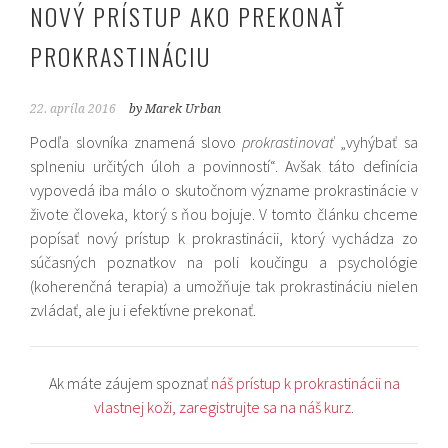
NOVÝ PRÍSTUP AKO PREKONAŤ
PROKRASTINÁCIU
22. apríla 2016
by Marek Urban
Podľa slovníka znamená slovo
prokrastinovať
„vyhýbať sa
splneniu určitých úloh a povinností“. Avšak táto definícia
vypovedá iba málo o skutočnom význame prokrastinácie v
živote človeka, ktorý s ňou bojuje. V tomto článku chceme
popísať nový prístup k prokrastinácii, ktorý vychádza zo
súčasných poznatkov na poli koučingu a psychológie
(koherenčná terapia) a umožňuje tak prokrastináciu nielen
zvládať, ale ju i efektívne prekonať.
Ak máte záujem spoznať
náš prístup k prokrastinácii na
vlastnej koži, zaregistrujte sa na náš kurz
.