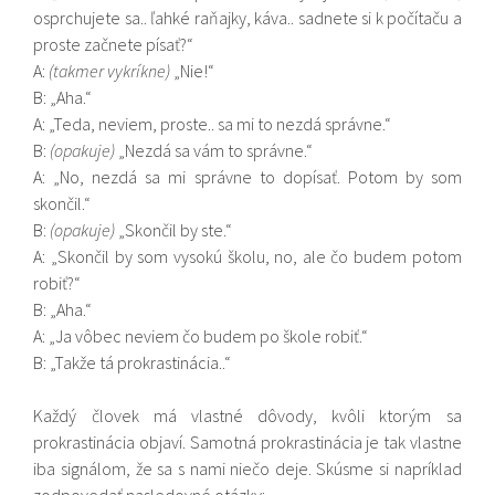
osprchujete sa.. ľahké raňajky, káva.. sadnete si k počítaču a
proste začnete písať?“
A:
(takmer vykríkne)
„Nie!“
B: „Aha.“
A: „Teda, neviem, proste.. sa mi to nezdá správne.“
B:
(opakuje)
„Nezdá sa vám to správne.“
A: „No, nezdá sa mi správne to dopísať. Potom by som
skončil.“
B:
(opakuje)
„Skončil by ste.“
A: „Skončil by som vysokú školu, no, ale čo budem potom
robiť?“
B: „Aha.“
A: „Ja vôbec neviem čo budem po škole robiť.“
B: „Takže tá prokrastinácia..“
Každý človek má vlastné dôvody, kvôli ktorým sa
prokrastinácia objaví. Samotná prokrastinácia je tak vlastne
iba signálom, že sa s nami niečo deje. Skúsme si napríklad