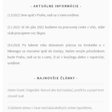
AKTUÁLNE INFORMÁCIE
(1.9.2021)
Sme späť v Prahe, radi sa s Vami uvidíme.
(2.1.2021)
Až do júla 2021 budeme na pracovnej ceste v USA, stále
však pracujeme cez Skype.
(8.6.2018)
Po takmer roku strávenom prácou na Kostarike a v
Nikaragui sa vraciame späť do Európy. Našim novým pôsobiskom
bude Praha, radi sa tu s vami, či už v koučingu alebo v supervízii,
uvidíme!
NAJNOVŠIE ČLÁNKY
Adam Grant: Originálni. Návod ako byť nadaný, prežiť to a popri tom
zmeniť svet
Zvládanie stresu v čase neočakávateľných zmien (epidémie,