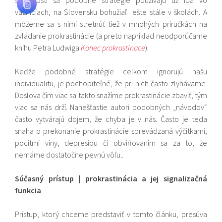
súčasnosti sa podobné stratégie používajú už iba vo
väzniciach, na Slovensku bohužiaľ ešte stále v školách. A
môžeme sa s nimi stretnúť tiež v mnohých príručkách na
zvládanie prokrastinácie (a preto napríklad neodporúčame
knihu Petra Ludwiga
Konec prokrastinace
).
Keďže podobné stratégie celkom ignorujú našu
individualitu, je pochopiteľné, že pri nich často zlyhávame.
Doslova čím viac sa takto snažíme prokrastinácie zbaviť, tým
viac sa nás drží. Nanešťastie autori podobných „návodov“
často vytvárajú dojem, že chyba je v nás. Často je teda
snaha o prekonanie prokrastinácie sprevádzaná výčitkami,
pocitmi viny, depresiou či obviňovaním sa za to, že
nemáme dostatočne pevnú vôľu..
Súčasný prístup | prokrastinácia a jej signalizačná
funkcia
Prístup, ktorý chceme predstaviť v tomto článku, presúva