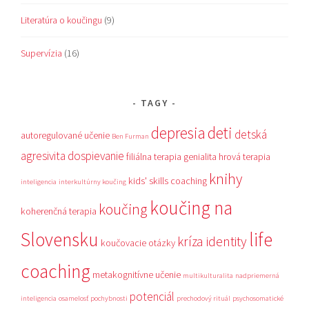
Literatúra o koučingu
(9)
Supervízia
(16)
TAGY
depresia
deti
detská
autoregulované učenie
Ben Furman
agresivita
dospievanie
filiálna terapia
genialita
hrová terapia
knihy
kids' skills coaching
inteligencia
interkultúrny koučing
koučing na
koučing
koherenčná terapia
Slovensku
life
kríza identity
koučovacie otázky
coaching
metakognitívne učenie
multikulturalita
nadpriemerná
potenciál
inteligencia
osamelosť
pochybnosti
prechodový rituál
psychosomatické