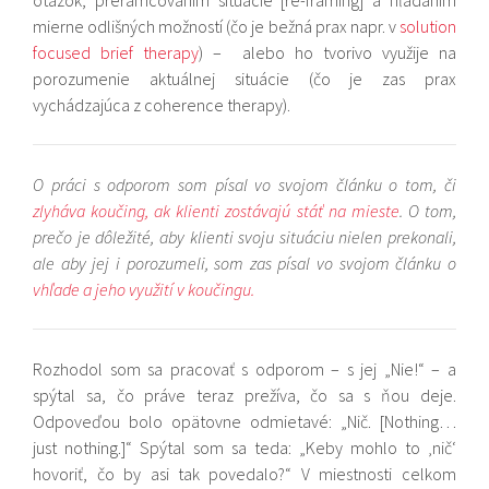
otázok, prerámcovaním situácie [re-framing] a hľadaním
mierne odlišných možností (čo je bežná prax napr. v
solution
focused brief therapy
) – alebo ho tvorivo využije na
porozumenie aktuálnej situácie (čo je zas prax
vychádzajúca z coherence therapy).
O práci s odporom som písal vo svojom článku o tom, či
zlyháva koučing, ak klienti zostávajú stáť na mieste
. O tom,
prečo je dôležité, aby klienti svoju situáciu nielen prekonali,
ale aby jej i porozumeli, som zas písal vo svojom článku o
vhľade a jeho využití v koučingu.
Rozhodol som sa pracovať s odporom – s jej „Nie!“ – a
spýtal sa, čo práve teraz prežíva, čo sa s ňou deje.
Odpoveďou bolo opätovne odmietavé: „Nič. [Nothing…
just nothing.]“ Spýtal som sa teda: „Keby mohlo to ‚nič‘
hovoriť, čo by asi tak povedalo?“ V miestnosti celkom