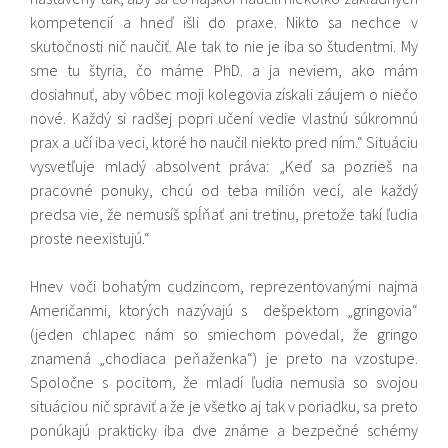
kompetencií a hneď išli do praxe. Nikto sa nechce v
skutočnosti nič naučiť. Ale tak to nie je iba so študentmi. My
sme tu štyria, čo máme PhD. a ja neviem, ako mám
dosiahnuť, aby vôbec moji kolegovia získali záujem o niečo
nové. Každý si radšej popri učení vedie vlastnú súkromnú
prax a učí iba veci, ktoré ho naučil niekto pred ním.“ Situáciu
vysvetľuje mladý absolvent práva: „Keď sa pozrieš na
pracovné ponuky, chcú od teba milión vecí, ale každý
predsa vie, že nemusíš spĺňať ani tretinu, pretože takí ľudia
proste neexistujú.“
Hnev voči bohatým cudzincom, reprezentovanými najmä
Američanmi, ktorých nazývajú s dešpektom „gringovia“
(jeden chlapec nám so smiechom povedal, že gringo
znamená „chodiaca peňaženka“) je preto na vzostupe.
Spoločne s pocitom, že mladí ľudia nemusia so svojou
situáciou nič spraviť a že je všetko aj tak v poriadku, sa preto
ponúkajú prakticky iba dve známe a bezpečné schémy