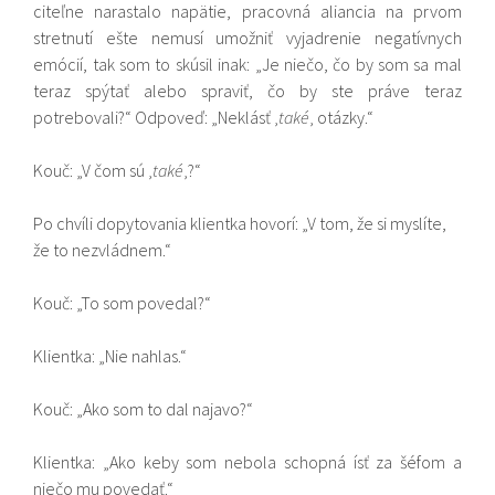
citeľne narastalo napätie, pracovná aliancia na prvom
stretnutí ešte nemusí umožniť vyjadrenie negatívnych
emócií, tak som to skúsil inak: „Je niečo, čo by som sa mal
teraz spýtať alebo spraviť, čo by ste práve teraz
potrebovali?“ Odpoveď: „Neklásť ‚
také
‚ otázky.“
Kouč: „V čom sú ‚
také
‚?“
Po chvíli dopytovania klientka hovorí: „V tom, že si myslíte,
že to nezvládnem.“
Kouč: „To som povedal?“
Klientka: „Nie nahlas.“
Kouč: „Ako som to dal najavo?“
Klientka: „Ako keby som nebola schopná ísť za šéfom a
niečo mu povedať.“