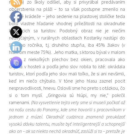
rokoch) zo školy odišiel, aby si privyrábal predávaním
občerstvenia na pláži – to sa však postupne zmenilo na
drobné krádeže – jeho sedenie na plastovej stoličke teda
bolo vlastne hľadanie vhodnej príležitosti na okradnutie
kúpajúcich sa turistov. Podobný obraz nie je niečím
nezvyčajným, v rurálnych oblastiach Kostariky nastúpi do
šiesteho ročníka, t.j. druhého stupňa, iba 45% žiakov (v
hlavnom meste 75%). Jeho matka, s ktorou býval v malom
dome z niekoľkých plechov bez okien, pracovala ako
chyžná v hosteli a podľa jeho slov robila to isté: okrádala
turistov, ktorí podľa jeho slov mali toľko, že si ani nevšimli,
keď im niečo chýbalo. V tóne jeho hlasu zaznel pocit
nespravodlivosti, hnevu. Oslovili sme ho preto s otázkou, čo
si o tom myslí. „Gringovia sú hlúpi, my nie,“ pokrčil
ramenami.
(Na vysvetlenie tejto vety sme si museli počkať až
na našu cestu do Panamy, kde sme hovorili s pracovníkom v
jednom z múzeí. Okradnúť cudzinca znamená preukázať
vysokú dávku talentu, musíte byť inteligentnejší a schopnejší
ako on – ak sa niekto nechá okradnúť, zaslúži si to – pretože je