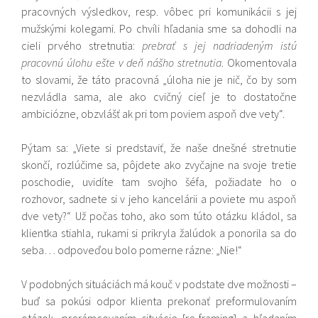
pracovných výsledkov, resp. vôbec pri komunikácii s jej
mužskými kolegami. Po chvíli hľadania sme sa dohodli na
cieli prvého stretnutia:
prebrať s jej nadriadeným istú
pracovnú úlohu ešte v deň nášho stretnutia
. Okomentovala
to slovami, že táto pracovná „úloha nie je nič, čo by som
nezvládla sama, ale ako cvičný cieľ je to dostatočne
ambiciózne, obzvlášť ak pri tom poviem aspoň dve vety“.
Pýtam sa: „Viete si predstaviť, že naše dnešné stretnutie
skončí, rozlúčime sa, pôjdete ako zvyčajne na svoje tretie
poschodie, uvidíte tam svojho šéfa, požiadate ho o
rozhovor, sadnete si v jeho kancelárii a poviete mu aspoň
dve vety?“ Už počas toho, ako som túto otázku kládol, sa
klientka stiahla, rukami si prikryla žalúdok a ponorila sa do
seba… odpoveďou bolo pomerne rázne: „Nie!“
V podobných situáciách má kouč v podstate dve možnosti –
buď sa pokúsi odpor klienta prekonať preformulovaním