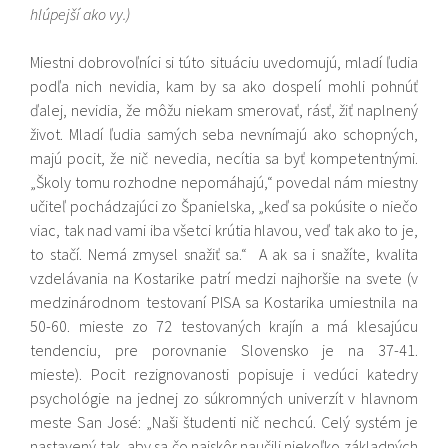
hlúpejší ako vy.)
Miestni dobrovoľníci si túto situáciu uvedomujú, mladí ľudia
podľa nich nevidia, kam by sa ako dospelí mohli pohnúť
ďalej, nevidia, že môžu niekam smerovať, rásť, žiť naplnený
život. Mladí ľudia samých seba nevnímajú ako schopných,
majú pocit, že nič nevedia, necítia sa byť kompetentnými.
„Školy tomu rozhodne nepomáhajú,“ povedal nám miestny
učiteľ pochádzajúci zo Španielska, „keď sa pokúsite o niečo
viac, tak nad vami iba všetci krútia hlavou, veď tak ako to je,
to stačí. Nemá zmysel snažiť sa.“ A ak sa i snažíte, kvalita
vzdelávania na Kostarike patrí medzi najhoršie na svete (v
medzinárodnom testovaní PISA sa Kostarika umiestnila na
50-60. mieste zo 72 testovaných krajín a má klesajúcu
tendenciu, pre porovnanie Slovensko je na 37-41.
mieste). Pocit rezignovanosti popisuje i vedúci katedry
psychológie na jednej zo súkromných univerzít v hlavnom
meste San José: „Naši študenti nič nechcú. Celý systém je
nastavený tak, aby sa čo najskôr naučili niekoľko základných