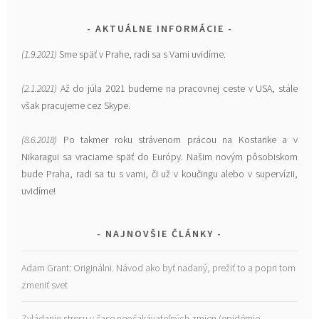
AKTUÁLNE INFORMÁCIE
(1.9.2021)
Sme späť v Prahe, radi sa s Vami uvidíme.
(2.1.2021)
Až do júla 2021 budeme na pracovnej ceste v USA, stále
však pracujeme cez Skype.
(8.6.2018)
Po takmer roku strávenom prácou na Kostarike a v
Nikaragui sa vraciame späť do Európy. Našim novým pôsobiskom
bude Praha, radi sa tu s vami, či už v koučingu alebo v supervízii,
uvidíme!
NAJNOVŠIE ČLÁNKY
Adam Grant: Originálni. Návod ako byť nadaný, prežiť to a popri tom
zmeniť svet
Zvládanie stresu v čase neočakávateľných zmien (epidémie,