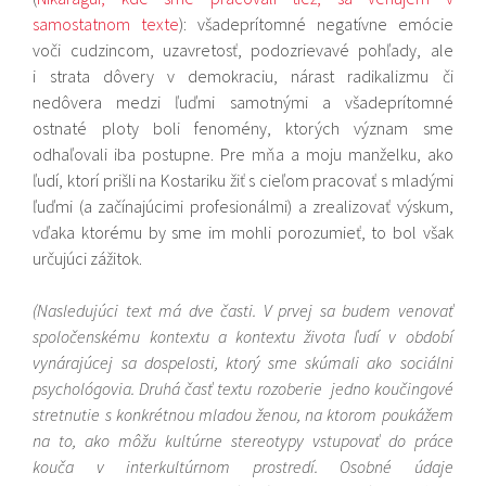
samostatnom texte
): všadeprítomné negatívne emócie
voči cudzincom, uzavretosť, podozrievavé pohľady, ale
i strata dôvery v demokraciu, nárast radikalizmu či
nedôvera medzi ľuďmi samotnými a všadeprítomné
ostnaté ploty boli fenomény, ktorých význam sme
odhaľovali iba postupne. Pre mňa a moju manželku, ako
ľudí, ktorí prišli na Kostariku žiť s cieľom pracovať s mladými
ľuďmi (a začínajúcimi profesionálmi) a zrealizovať výskum,
vďaka ktorému by sme im mohli porozumieť, to bol však
určujúci zážitok.
(Nasledujúci text má dve časti. V prvej sa budem venovať
spoločenskému kontextu a kontextu života ľudí v období
vynárajúcej sa dospelosti, ktorý sme skúmali ako sociálni
psychológovia. Druhá časť textu rozoberie jedno koučingové
stretnutie s konkrétnou mladou ženou, na ktorom poukážem
na to, ako môžu kultúrne stereotypy vstupovať do práce
kouča v interkultúrnom prostredí. Osobné údaje