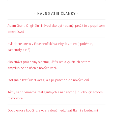
NAJNOVŠIE ČLÁNKY
Adam Grant: Originálni. Návod ako byť nadaný, prežiť to a popri tom
zmeniť svet
Zvládanie stresu v čase neočakávateľných zmien (epidémie,
katastrofy a iné)
Ako stráviť prázdniny s deťmi, užiť si ich a využiť ich pritom
zmysluplne na učenie nových vecí?
Odlišná diktatúra: Nikaragua a jej prechod do nových dní
Témy nadpriemerne inteligentných a nadaných ľudí v koučingovom
rozhovore
Dovolenka a koučing: ako si vybrať medzi zážitkami a budúcimi