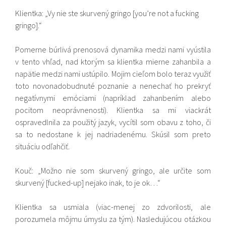
Klientka: „Vy nie ste skurvený gringo [you’re not a fucking
gringo].“
Pomerne búrlivá prenosová dynamika medzi nami vyústila
v tento vhľad, nad ktorým sa klientka mierne zahanbila a
napätie medzi nami ustúpilo. Mojim cieľom bolo teraz využiť
toto novonadobudnuté poznanie a nenechať ho prekryť
negatívnymi emóciami (napríklad zahanbením alebo
pocitom neoprávnenosti). Klientka sa mi viackrát
ospravedlnila za použitý jazyk, vycítil som obavu z toho, či
sa to nedostane k jej nadriadenému. Skúsil som preto
situáciu odľahčiť.
Kouč: „Možno nie som skurvený gringo, ale určite som
skurvený [fucked-up] nejako inak, to je ok…“
Klientka sa usmiala (viac-menej zo zdvorilosti, ale
porozumela môjmu úmyslu za tým). Nasledujúcou otázkou