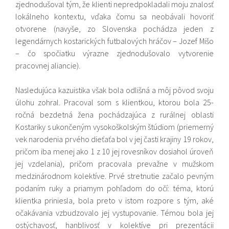
zjednodušoval tým, že klienti nepredpokladali moju znalosť
lokálneho kontextu, vďaka čomu sa neobávali hovoriť
otvorene (navyše, zo Slovenska pochádza jeden z
legendárnych kostarických futbalových hráčov – Jozef Mišo
– čo spočiatku výrazne zjednodušovalo vytvorenie
pracovnej aliancie).
Nasledujúca kazuistika však bola odlišná a môj pôvod svoju
úlohu zohral. Pracoval som s klientkou, ktorou bola 25-
ročná bezdetná žena pochádzajúca z rurálnej oblasti
Kostariky s ukončeným vysokoškolským štúdiom (priemerný
vek narodenia prvého dieťaťa bol v jej časti krajiny 19 rokov,
pričom iba menej ako 1 z 10 jej rovesníkov dosiahol úroveň
jej vzdelania), pričom pracovala prevažne v mužskom
medzinárodnom kolektíve. Prvé stretnutie začalo pevným
podaním ruky a priamym pohľadom do očí: téma, ktorú
klientka priniesla, bola preto v istom rozpore s tým, aké
očakávania vzbudzovalo jej vystupovanie. Témou bola jej
ostýchavosť, hanblivosť v kolektíve pri prezentácii