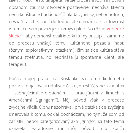
klienti. Kouč, resp. terapeut, vedie proces a voči samotným
obsahom zaujíma otvorené postavenie: necháva klienta
nech konštruuje budúcnosť či hľadá výnimky, nehodnotí ich,
nesnaží sa ich zasadiť do teórie, ale umožňuje klientovi rásť
v tom, čo sám považuje za zmysluplné. No rôzne
vedecké
štúdie
– aby demonštrovali interkultúrny prístup – zámerne
do procesu vnášajú tému kultúrneho pozadia (napr.
rôznymi exploratívnymi otázkami), čím sa síce kultúra stáva
témou stretnutia, no neprináša ju spontánne klient, ale
terapeut.
Počas mojej práce na Kostarike sa téma kultúrneho
pozadia objavovala relatívne často, obzvlášť silne s klientmi
– začínajúcimi profesionálmi – pracujúcimi v tímoch s
Američanmi („gringami“). Môj pôvod však v procese
zvyčajne väčšiu úlohu nezohrával: prvá otázka síce zvyčajne
smerovala k tomu, odkiaľ pochádzam, no tým, že som od
začiatku nebol kategorizovaný ako „gringo“, sa táto téma
uzavrela. Paradoxne mi môj pôvod rolu kouča