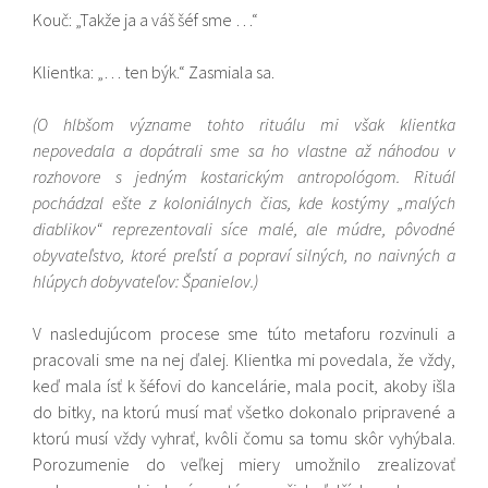
Kouč: „Takže ja a váš šéf sme …“
Klientka: „… ten býk.“ Zasmiala sa.
(O hlbšom význame tohto rituálu mi však klientka
nepovedala a dopátrali sme sa ho vlastne až náhodou v
rozhovore s jedným kostarickým antropológom. Rituál
pochádzal ešte z koloniálnych čias, kde kostýmy „malých
diablikov“ reprezentovali síce malé, ale múdre, pôvodné
obyvateľstvo, ktoré preľstí a popraví silných, no naivných a
hlúpych dobyvateľov: Španielov.)
V nasledujúcom procese sme túto metaforu rozvinuli a
pracovali sme na nej ďalej. Klientka mi povedala, že vždy,
keď mala ísť k šéfovi do kancelárie, mala pocit, akoby išla
do bitky, na ktorú musí mať všetko dokonalo pripravené a
ktorú musí vždy vyhrať, kvôli čomu sa tomu skôr vyhýbala.
Porozumenie do veľkej miery umožnilo zrealizovať