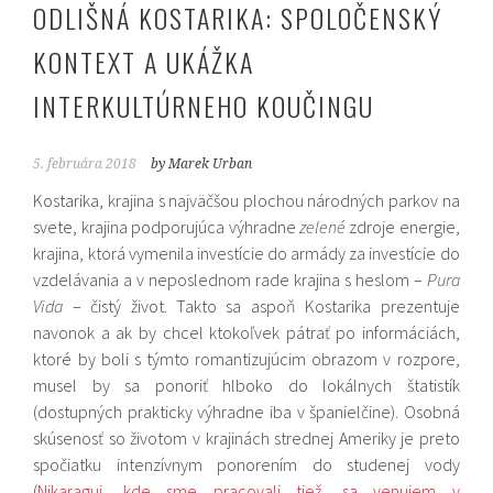
ODLIŠNÁ KOSTARIKA: SPOLOČENSKÝ
KONTEXT A UKÁŽKA
INTERKULTÚRNEHO KOUČINGU
5. februára 2018
by Marek Urban
Kostarika, krajina s najväčšou plochou národných parkov na
svete, krajina podporujúca výhradne
zelené
zdroje energie,
krajina, ktorá vymenila investície do armády za investície do
vzdelávania a v neposlednom rade krajina s heslom –
Pura
Vida
– čistý život. Takto sa aspoň Kostarika prezentuje
navonok a ak by chcel ktokoľvek pátrať po informáciách,
ktoré by boli s týmto romantizujúcim obrazom v rozpore,
musel by sa ponoriť hlboko do lokálnych štatistík
(dostupných prakticky výhradne iba v španielčine). Osobná
skúsenosť so životom v krajinách strednej Ameriky je preto
spočiatku intenzívnym ponorením do studenej vody
(
Nikaragui, kde sme pracovali tiež, sa venujem v