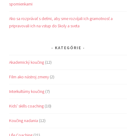
spomienkami
Ako sa rozprávať s deťmi, aby sme rozvíjali ich gramotnosť a
pripravovali ich na vstup do školy a sveta
KATEGÓRIE
Akademický koučing
(12)
Film ako nástroj zmeny
(2)
Interkultúrny koučing
(7)
Kids' skills coaching
(10)
Koučing nadania
(12)
Life Coaching
(21)