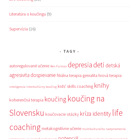
Literatúra o koučingu
(9)
Supervízia
(16)
TAGY
depresia
deti
detská
autoregulované učenie
Ben Furman
agresivita
dospievanie
filiálna terapia
genialita
hrová terapia
knihy
kids' skills coaching
inteligencia
interkultúrny koučing
koučing na
koučing
koherenčná terapia
Slovensku
life
kríza identity
koučovacie otázky
coaching
metakognitívne učenie
multikulturalita
nadpriemerná
potenciál