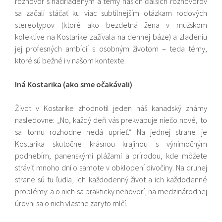
rozhovor s nadriadeným a témy našich ďalších rozhovorov
sa začali stáčať ku viac subtílnejším otázkam rodových
stereotypov (ktoré ako bezdetná žena v mužskom
kolektíve na Kostarike zažívala na dennej báze) a zladeniu
jej profesných ambícií s osobným životom – teda témy,
ktoré sú bežné i v našom kontexte.
Iná Kostarika (ako sme očakávali)
Život v Kostarike zhodnotil jeden náš kanadský známy
nasledovne: „No, každý deň vás prekvapuje niečo nové, to
sa tomu rozhodne nedá uprieť.“ Na jednej strane je
Kostarika skutočne krásnou krajinou s výnimočným
podnebím, panenskými plážami a prírodou, kde môžete
stráviť mnoho dní o samote v obklopení divočiny. Na druhej
strane sú tu ľudia, ich každodenný život a ich každodenné
problémy: a o nich sa prakticky nehovorí, na medzinárodnej
úrovni sa o nich vlastne zaryto mlčí.