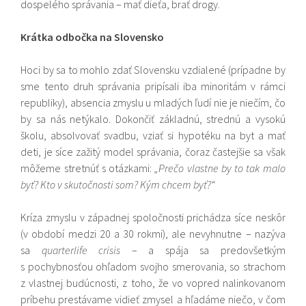
dospelého správania – mať dieťa, brať drogy.
Krátka odbočka na Slovensko
Hoci by sa to mohlo zdať Slovensku vzdialené (prípadne by
sme tento druh správania pripísali iba minoritám v rámci
republiky), absencia zmyslu u mladých ľudí nie je niečím, čo
by sa nás netýkalo. Dokončiť základnú, strednú a vysokú
školu, absolvovať svadbu, vziať si hypotéku na byt a mať
deti, je síce zažitý model správania, čoraz častejšie sa však
môžeme stretnúť s otázkami:
„Prečo vlastne by to tak malo
byť? Kto v skutočnosti som? Kým chcem byť?“
Kríza zmyslu v západnej spoločnosti prichádza síce neskôr
(v období medzi 20 a 30 rokmi), ale nevyhnutne – nazýva
sa
quarterlife crisis
– a spája sa predovšetkým
s pochybnosťou ohľadom svojho smerovania, so strachom
z vlastnej budúcnosti, z toho, že vo vopred nalinkovanom
príbehu prestávame vidieť zmysel a hľadáme niečo, v čom