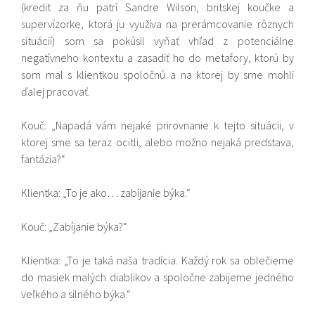
(kredit za ňu patrí Sandre Wilson, britskej koučke a
supervízorke, ktorá ju využíva na prerámcovanie rôznych
situácií) som sa pokúsil vyňať vhľad z potenciálne
negatívneho kontextu a zasadiť ho do metafory, ktorú by
som mal s klientkou spoločnú a na ktorej by sme mohli
ďalej pracovať.
Kouč: „Napadá vám nejaké prirovnanie k tejto situácii, v
ktorej sme sa teraz ocitli, alebo možno nejaká predstava,
fantázia?“
Klientka: „To je ako… zabíjanie býka.“
Kouč: „Zabíjanie býka?“
Klientka: „To je taká naša tradícia. Každý rok sa oblečieme
do masiek malých diablikov a spoločne zabijeme jedného
veľkého a silného býka.“