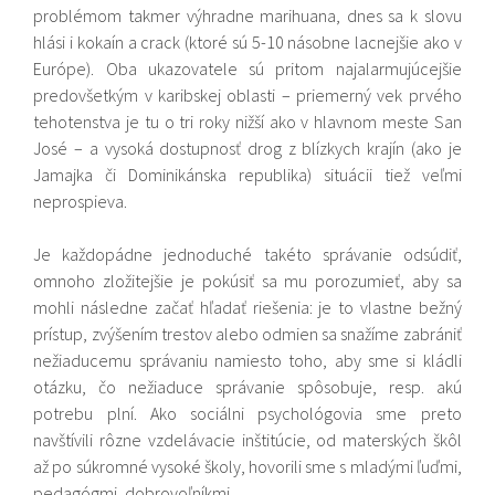
problémom takmer výhradne marihuana, dnes sa k slovu
hlási i kokaín a crack (ktoré sú 5-10 násobne lacnejšie ako v
Európe). Oba ukazovatele sú pritom najalarmujúcejšie
predovšetkým v karibskej oblasti – priemerný vek prvého
tehotenstva je tu o tri roky nižší ako v hlavnom meste San
José – a vysoká dostupnosť drog z blízkych krajín (ako je
Jamajka či Dominikánska republika) situácii tiež veľmi
neprospieva.
Je každopádne jednoduché takéto správanie odsúdiť,
omnoho zložitejšie je pokúsiť sa mu porozumieť, aby sa
mohli následne začať hľadať riešenia: je to vlastne bežný
prístup, zvýšením trestov alebo odmien sa snažíme zabrániť
nežiaducemu správaniu namiesto toho, aby sme si kládli
otázku, čo nežiaduce správanie spôsobuje, resp. akú
potrebu plní. Ako sociálni psychológovia sme preto
navštívili rôzne vzdelávacie inštitúcie, od materských škôl
až po súkromné vysoké školy, hovorili sme s mladými ľuďmi,
pedagógmi, dobrovoľníkmi.