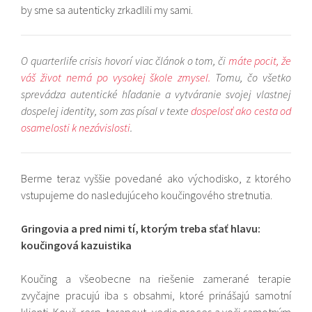
by sme sa autenticky zrkadlili my sami.
O quarterlife crisis hovorí viac článok o tom, či
máte pocit, že
váš život nemá po vysokej škole zmysel.
Tomu, čo všetko
sprevádza autentické hľadanie a vytváranie svojej vlastnej
dospelej identity, som zas písal v texte
dospelosť ako cesta od
osamelosti k nezávislosti
.
Berme teraz vyššie povedané ako východisko, z ktorého
vstupujeme do nasledujúceho koučingového stretnutia.
Gringovia a pred nimi tí, ktorým treba sťať hlavu:
koučingová kazuistika
Koučing a všeobecne na riešenie zamerané terapie
zvyčajne pracujú iba s obsahmi, ktoré prinášajú samotní