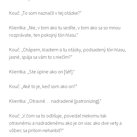
Kouč: „To som naznačil v tej otázke?“
Klientka: „Nie, v tom ako tu sedíte, v tom ako sa so mnou
rozprávate, ten pokojný tón hlasu.“
Kouč: „Chápem, kladiem si tu otázky, podsadený tón hlasu,
jasné, spája sa vám to s niečím?“
Klientka: „Ste úplne ako on [šéf].“
Kouč: „Aké to je, keď som ako on?“
Klientka: „Otravné… nadradené [patronizing].“
Kouč: „V čom sa to odlišuje, povedať niekomu tak
otravnému a nadradenému ako je on viac ako dve vety a
vôbec sa pritom nehanbiť?“