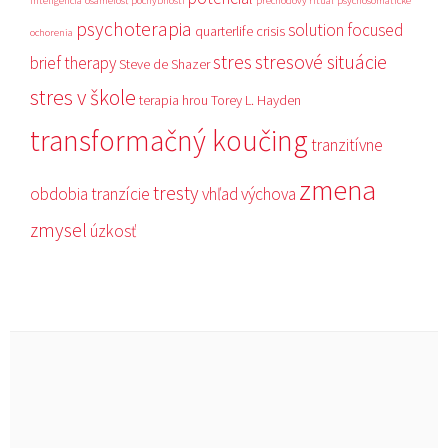
inteligencia
osamelosť
pochybnosti
prechodový rituál
psychosomatické
psychoterapia
solution focused
quarterlife crisis
ochorenia
stres
stresové situácie
brief therapy
Steve de Shazer
stres v škole
terapia hrou
Torey L. Hayden
transformačný koučing
tranzitívne
zmena
tresty
obdobia
tranzície
vhľad
výchova
zmysel
úzkosť