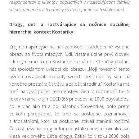
respondentov a klientov popísaných v nasledujúcom článku
sú pozmenené a ich príbehy sú uverejnené s ich súhlasom.)
Drogy, deti a roztvárajúce sa nožnice sociálnej
hierarchie: kontext Kostariky
Zrejme najsilnejšie na nás zapôsobili každodenné všedné
obrazy zo života mladých ľudí. Vlastne úplne prvý človek,
s ktorým sme sa na Kostarike zoznámili, 33-ročný chalan,
nás (polo)žartom uviedol do obrazu: „Moji rovesníci tento
týždeň oslavovali maturity svojich detí, mal by som už
konečne prestať fajčiť trávu a založiť si rodinu.“ Kostarika má
tretí najvyšší počet tehotenstiev žien v rozmedzí 15-19
rokov v rámci krajín OECD (65 prípadov na 1000 obyvateľov,
čo je viac ako tri a pol násobok Slovenska), bolo preto
celkom prirodzené, že sme sa postupne zoznamovali
s tridsiatnikmi, ktorí sa postupne stávali starými rodičmi.
Častosť užívania drog pritom neustále narastá (rovnako ako
klesá vek prvého užitia drogy). Zatiaľ čo v roku 2006 bola