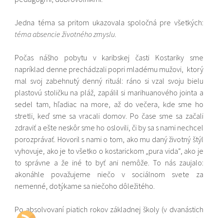
Jedna téma sa pritom ukazovala spoločná pre všetkých:
téma absencie životného zmyslu
.
Počas nášho pobytu v karibskej časti Kostariky sme
napríklad denne prechádzali popri mladému mužovi, ktorý
mal svoj zabehnutý denný rituál: ráno si vzal svoju bielu
plastovú stoličku na pláž, zapálil si marihuanového jointa a
sedel tam, hľadiac na more, až do večera, kde sme ho
stretli, keď sme sa vracali domov. Po čase sme sa začali
zdraviť a ešte neskôr sme ho oslovili, či by sa s nami nechcel
porozprávať. Hovoril s nami o tom, ako mu daný životný štýl
vyhovuje, ako je to všetko o kostarickom „pura vida“, ako je
to správne a že iné to byť ani nemôže. To nás zaujalo:
akonáhle považujeme niečo v sociálnom svete za
nemenné, dotýkame sa niečoho dôležitého.
Po absolvovaní piatich rokov základnej školy (v dvanástich