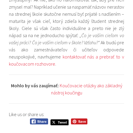
zmysel mal? Napríklad učenie sa naspamäť názvov nerastov
na strednej škole skutočne nemusí byť prijaté s nadšením –
maturita je však cieľ, ktorý zdieľa každý študent strednej
školy. Ciele sú však často individuálne a preto nie je zlý
nápad sa na ne jednoducho spýtať:
„Čo je vaším cieľom vo
vašej práci? Čo je vaším cieľom v škole? Vzťahu?“
Ak budú pre
vás ako zamestnávateľov či učiteľov odpovede
neuspokojivé, navrhujeme
kontaktovať nás a prebrať to v
koučovacom rozhovore
.
Mohlo by vás zaujímať:
Koučovacie otázky ako základný
nástroj koučingu
Like us or share us: