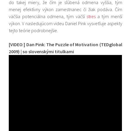
do takej miery, že čím je sľúbená odmena vyššia, tým
menej efektívny výkon zamestnanec či žiak podáva. Čím
väčšia potenciálna odmena, tým väčší
stres
a tým menší
výkon. V nasledujúcom videu Daniel Pink vysvetľuje aspekty
tejto teórie podrobnejšie.
[VIDEO:] Dan Pink: The Puzzle of Motivation (TEDglobal
2009) | so slovenskými titulkami