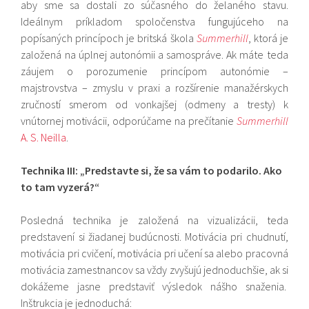
aby sme sa dostali zo súčasného do želaného stavu.
Ideálnym príkladom spoločenstva fungujúceho na
popísaných princípoch je britská škola
Summerhill
, ktorá je
založená na úplnej autonómii a samospráve. Ak máte teda
záujem o porozumenie princípom autonómie –
majstrovstva – zmyslu v praxi a rozšírenie manažérskych
zručností smerom od vonkajšej (odmeny a tresty) k
vnútornej motivácii, odporúčame na prečítanie
Summerhill
A. S. Neilla
.
Technika III: „Predstavte si, že sa vám to podarilo. Ako
to tam vyzerá?“
Posledná technika je založená na vizualizácii, teda
predstavení si žiadanej budúcnosti. Motivácia pri chudnutí,
motivácia pri cvičení, motivácia pri učení sa alebo pracovná
motivácia zamestnancov sa vždy zvyšujú jednoduchšie, ak si
dokážeme jasne predstaviť výsledok nášho snaženia.
Inštrukcia je jednoduchá: