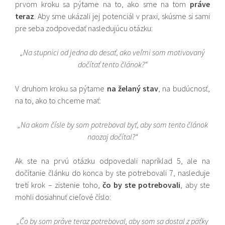
prvom kroku sa pýtame na to, ako sme na tom
práve
teraz
. Aby sme ukázali jej potenciál v praxi, skúsme si sami
pre seba zodpovedať nasledujúcu otázku:
„Na stupnici od jedna do desať, ako veľmi som motivovaný
dočítať tento článok?“
V druhom kroku sa pýtame
na želaný stav
, na budúcnosť,
na to, ako to chceme mať:
„Na akom čísle by som potreboval byť, aby som tento článok
naozaj dočítal?“
Ak ste na prvú otázku odpovedali napríklad 5, ale na
dočítanie článku do konca by ste potrebovali 7, nasleduje
tretí krok – zistenie toho,
čo by ste potrebovali
, aby ste
mohli dosiahnuť cieľové číslo:
„Čo by som práve teraz potreboval, aby som sa dostal z päťky