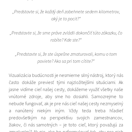
„Predstavte si, že každý deň zabehnete sedem kilometrov,
aký je to pocit?“
„Predstavte si, že sme práve zvládli dokončiť túto zákazku, čo
robíte? Kde ste?“
„Predstavte si, že ste úspešne zmaturovali, komu o tom
poviete? Ako sa pri tom cítite?“
Vizualizácia budúcnosti je nesmierne silný nástroj, ktorý nás
často dokáže previesť tými najzložitejšími situáciami. Ak
jasne vidíme cieľ našej cesty, dokážeme využiť všetky naše
vnútorné zdroje, aby sme ho dosiahli. Samozrejme to
nebude fungovať, ak je pre nás cieľ našej cesty nezmyselný
a nanútený niekým iným. Vždy teda treba hľadieť
predovšetkým na perspektívu svojich zamestnancov,
žiakov, či nás samotných – je toto cieľ, ktorý považujú za
zmysluplný? Ak nie, ako ho naformulovať tak, aby pre nich