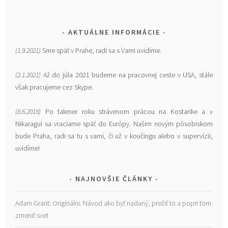
AKTUÁLNE INFORMÁCIE
(1.9.2021)
Sme späť v Prahe, radi sa s Vami uvidíme.
(2.1.2021)
Až do júla 2021 budeme na pracovnej ceste v USA, stále
však pracujeme cez Skype.
(8.6.2018)
Po takmer roku strávenom prácou na Kostarike a v
Nikaragui sa vraciame späť do Európy. Našim novým pôsobiskom
bude Praha, radi sa tu s vami, či už v koučingu alebo v supervízii,
uvidíme!
NAJNOVŠIE ČLÁNKY
Adam Grant: Originálni. Návod ako byť nadaný, prežiť to a popri tom
zmeniť svet