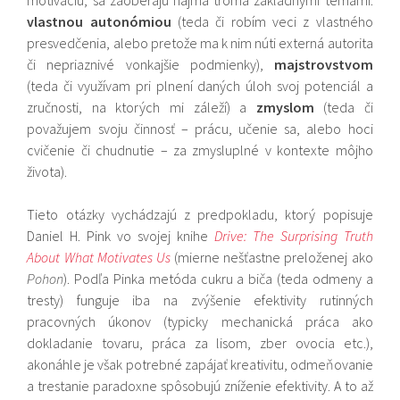
motiváciu, sa zaoberajú najmä troma základnými témami:
vlastnou autonómiou
(teda či robím veci z vlastného
presvedčenia, alebo pretože ma k nim núti externá autorita
či nepriaznivé vonkajšie podmienky),
majstrovstvom
(teda či využívam pri plnení daných úloh svoj potenciál a
zručnosti, na ktorých mi záleží) a
zmyslom
(teda či
považujem svoju činnosť – prácu, učenie sa, alebo hoci
cvičenie či chudnutie – za zmysluplné v kontexte môjho
života).
Tieto otázky vychádzajú z predpokladu, ktorý popisuje
Daniel H. Pink vo svojej knihe
Drive: The Surprising Truth
About What Motivates Us
(mierne nešťastne preloženej ako
Pohon
). Podľa Pinka metóda cukru a biča (teda odmeny a
tresty) funguje iba na zvýšenie efektivity rutinných
pracovných úkonov (typicky mechanická práca ako
dokladanie tovaru, práca za lisom, zber ovocia etc.),
akonáhle je však potrebné zapájať kreativitu, odmeňovanie
a trestanie paradoxne spôsobujú zníženie efektivity. A to až