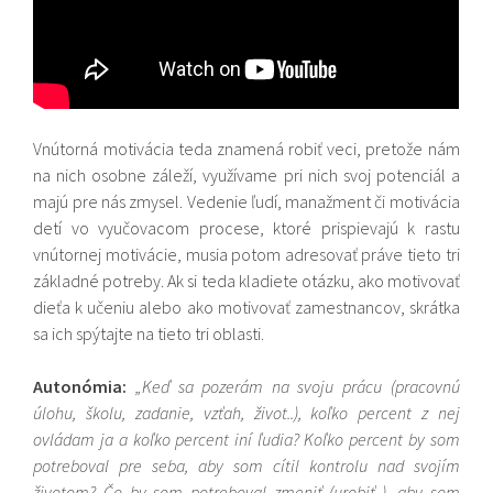
Vnútorná motivácia teda znamená robiť veci, pretože nám
na nich osobne záleží, využívame pri nich svoj potenciál a
majú pre nás zmysel. Vedenie ľudí, manažment či motivácia
detí vo vyučovacom procese, ktoré prispievajú k rastu
vnútornej motivácie, musia potom adresovať práve tieto tri
základné potreby. Ak si teda kladiete otázku, ako motivovať
dieťa k učeniu alebo ako motivovať zamestnancov, skrátka
sa ich spýtajte na tieto tri oblasti.
Autonómia:
„Keď sa pozerám na svoju prácu (pracovnú
úlohu, školu, zadanie, vzťah, život..), koľko percent z nej
ovládam ja a koľko percent iní ľudia? Koľko percent by som
potreboval pre seba, aby som cítil kontrolu nad svojím
životom? Čo by som potreboval zmeniť (urobiť..), aby som