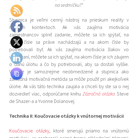
na sedmičku?“
Stupnica je veľmi cenný nástroj na prieskum reality v
rôznych kontextoch. Ak vás zaujíma motivácia
zamestnancov splniť zadanie, môžete sa ich spýtať, na
akom čísle sa práve nachádzajú a na akom čísle by
potrebovali byť. Ak vás zaujíma motivácia žiakov vo
vyučovaní, môžete sa ich spýtať, na akom čísle je ich záujem
o danú úlohu a čo by potrebovali, aby sa dostali vyššie.
Využitie je samozrejme neobmedzené a stupnica ako
základná motivačná metóda sa môže použiť pri akejkoľvek
úlohe. Ak vás táto technika zaujala a chceli by ste sa o nej
dozvedieť viac, odporúčame knihu
Zázračná otázka
Steve
de Shazer-a a Yvonne Dolanovej.
Technika II: Koučovacie otázky k vnútornej motivácii
Koučovacie otázky
, ktoré smerujú priamo na vnútornú