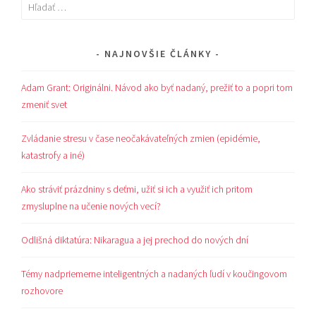
Hľadať:
NAJNOVŠIE ČLÁNKY
Adam Grant: Originálni. Návod ako byť nadaný, prežiť to a popri tom
zmeniť svet
Zvládanie stresu v čase neočakávateľných zmien (epidémie,
katastrofy a iné)
Ako stráviť prázdniny s deťmi, užiť si ich a využiť ich pritom
zmysluplne na učenie nových vecí?
Odlišná diktatúra: Nikaragua a jej prechod do nových dní
Témy nadpriemerne inteligentných a nadaných ľudí v koučingovom
rozhovore