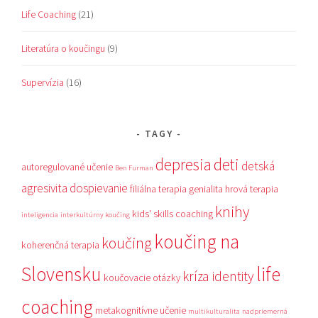
Life Coaching
(21)
Literatúra o koučingu
(9)
Supervízia
(16)
TAGY
depresia
deti
detská
autoregulované učenie
Ben Furman
agresivita
dospievanie
filiálna terapia
genialita
hrová terapia
knihy
kids' skills coaching
inteligencia
interkultúrny koučing
koučing na
koučing
koherenčná terapia
Slovensku
life
kríza identity
koučovacie otázky
coaching
metakognitívne učenie
multikulturalita
nadpriemerná