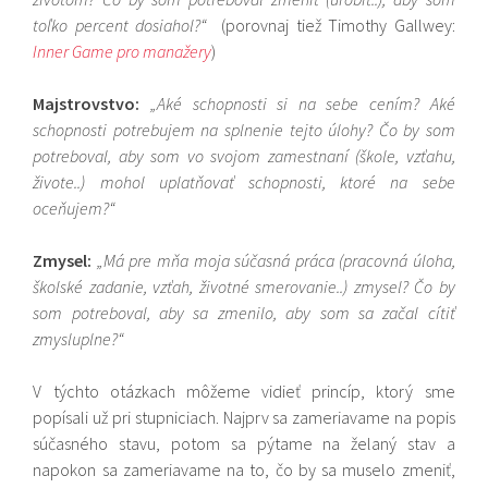
toľko percent dosiahol?“
(porovnaj tiež Timothy Gallwey:
Inner Game pro manažery
)
Majstrovstvo:
„Aké schopnosti si na sebe cením? Aké
schopnosti potrebujem na splnenie tejto úlohy? Čo by som
potreboval, aby som vo svojom zamestnaní (škole, vzťahu,
živote..) mohol uplatňovať schopnosti, ktoré na sebe
oceňujem?“
Zmysel:
„Má pre mňa moja súčasná práca (pracovná úloha,
školské zadanie, vzťah, životné smerovanie..) zmysel? Čo by
som potreboval, aby sa zmenilo, aby som sa začal cítiť
zmysluplne?“
V týchto otázkach môžeme vidieť princíp, ktorý sme
popísali už pri stupniciach. Najprv sa zameriavame na popis
súčasného stavu, potom sa pýtame na želaný stav a
napokon sa zameriavame na to, čo by sa muselo zmeniť,