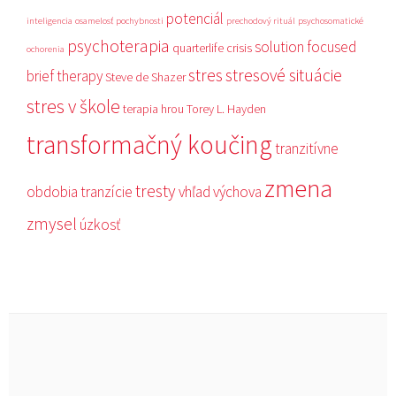
potenciál
inteligencia
osamelosť
pochybnosti
prechodový rituál
psychosomatické
psychoterapia
solution focused
quarterlife crisis
ochorenia
stres
stresové situácie
brief therapy
Steve de Shazer
stres v škole
terapia hrou
Torey L. Hayden
transformačný koučing
tranzitívne
zmena
tresty
obdobia
tranzície
vhľad
výchova
zmysel
úzkosť