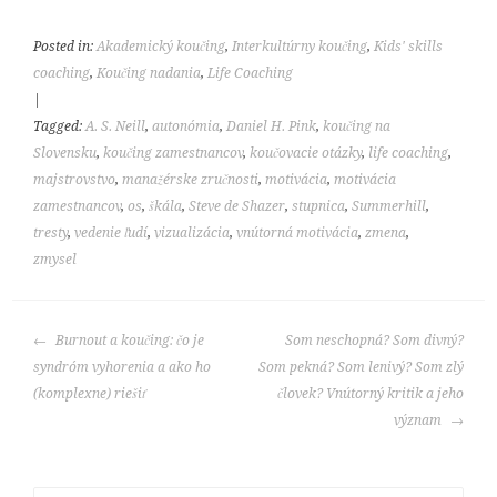
Posted in:
Akademický koučing
,
Interkultúrny koučing
,
Kids' skills
coaching
,
Koučing nadania
,
Life Coaching
|
Tagged:
A. S. Neill
,
autonómia
,
Daniel H. Pink
,
koučing na
Slovensku
,
koučing zamestnancov
,
koučovacie otázky
,
life coaching
,
majstrovstvo
,
manažérske zručnosti
,
motivácia
,
motivácia
zamestnancov
,
os
,
škála
,
Steve de Shazer
,
stupnica
,
Summerhill
,
tresty
,
vedenie ľudí
,
vizualizácia
,
vnútorná motivácia
,
zmena
,
zmysel
POST
Burnout a koučing: čo je
Som neschopná? Som divný?
NAVIGATION
syndróm vyhorenia a ako ho
Som pekná? Som lenivý? Som zlý
(komplexne) riešiť
človek? Vnútorný kritik a jeho
význam