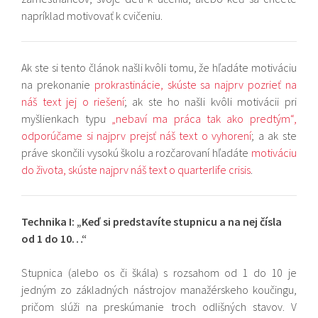
napríklad motivovať k cvičeniu.
Ak ste si tento článok našli kvôli tomu, že hľadáte motiváciu
na prekonanie
prokrastinácie, skúste sa najprv pozrieť na
náš text jej o riešení
; ak ste ho našli kvôli motivácii pri
myšlienkach typu
„nebaví ma práca tak ako predtým“,
odporúčame si najprv prejsť náš text o vyhorení
; a ak ste
práve skončili vysokú školu a rozčarovaní hľadáte
motiváciu
do života, skúste najprv náš text o quarterlife crisis
.
Technika I: „Keď si predstavíte stupnicu a na nej čísla
od 1 do 10…“
Stupnica (alebo os či škála) s rozsahom od 1 do 10 je
jedným zo základných nástrojov manažérskeho koučingu,
pričom slúži na preskúmanie troch odlišných stavov. V