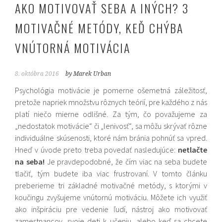
AKO MOTIVOVAŤ SEBA A INÝCH? 3
MOTIVAČNÉ METÓDY, KEĎ CHÝBA
VNÚTORNÁ MOTIVÁCIA
8. októbra 2016
by Marek Urban
Psychológia motivácie je pomerne ošemetná záležitosť,
pretože napriek množstvu rôznych teórií, pre každého z nás
platí niečo mierne odlišné. Za tým, čo považujeme za
„nedostatok motivácie“ či „lenivosť“, sa môžu skrývať rôzne
individuálne skúsenosti, ktoré nám bránia pohnúť sa vpred.
Hneď v úvode preto treba povedať nasledujúce:
netlačte
na seba!
Je pravdepodobné, že čím viac na seba budete
tlačiť, tým budete iba viac frustrovaní. V tomto článku
preberieme tri základné motivačné metódy, s ktorými v
koučingu zvyšujeme vnútornú motiváciu. Môžete ich využiť
ako inšpiráciu pre vedenie ľudí, nástroj ako motivovať
zamestnancov, svoje deti k učeniu, alebo keď sa chcete