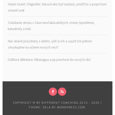
Adam Grant: Originálni. Návod ako byť nadaný, prežiť to a popri tom
zmeniť svet
Zvládanie stresu v čase neočakávateľných zmien (epidémie,
katastrofy a iné)
Ako stráviť prázdniny s deťmi, užiť si ich a využiť ich pritom
zmysluplne na učenie nových vecí?
Odlišná diktatúra: Nikaragua a jej prechod do nových dní
FACEBOOK
RSS
COPYRIGHT © BY DIFFERENT COACHING 2014 - 2026
|
THEME: SELA BY
WORDPRESS.COM
.