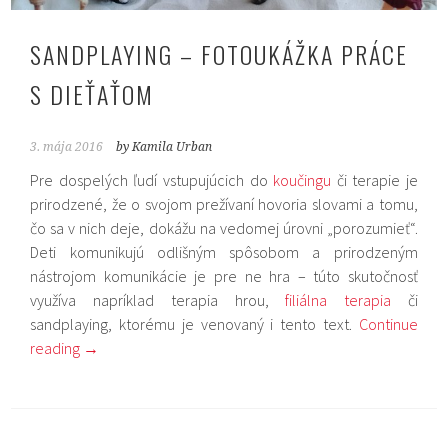
SANDPLAYING – FOTOUKÁŽKA PRÁCE
S DIEŤAŤOM
3. mája 2016
by Kamila Urban
Pre dospelých ľudí vstupujúcich do
koučingu
či terapie je
prirodzené, že o svojom prežívaní hovoria slovami a tomu,
čo sa v nich deje, dokážu na vedomej úrovni „porozumieť“.
Deti komunikujú odlišným spôsobom a prirodzeným
nástrojom komunikácie je pre ne hra – túto skutočnosť
využíva napríklad terapia hrou,
filiálna terapia
či
sandplaying, ktorému je venovaný i tento text.
Continue
reading
→