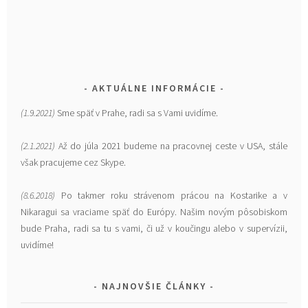
AKTUÁLNE INFORMÁCIE
(1.9.2021)
Sme späť v Prahe, radi sa s Vami uvidíme.
(2.1.2021)
Až do júla 2021 budeme na pracovnej ceste v USA, stále
však pracujeme cez Skype.
(8.6.2018)
Po takmer roku strávenom prácou na Kostarike a v
Nikaragui sa vraciame späť do Európy. Našim novým pôsobiskom
bude Praha, radi sa tu s vami, či už v koučingu alebo v supervízii,
uvidíme!
NAJNOVŠIE ČLÁNKY