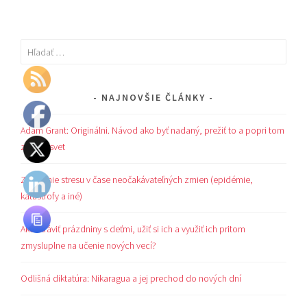
Hľadať:
NAJNOVŠIE ČLÁNKY
Adam Grant: Originálni. Návod ako byť nadaný, prežiť to a popri tom
zmeniť svet
Zvládanie stresu v čase neočakávateľných zmien (epidémie,
katastrofy a iné)
Ako stráviť prázdniny s deťmi, užiť si ich a využiť ich pritom
zmysluplne na učenie nových vecí?
Odlišná diktatúra: Nikaragua a jej prechod do nových dní