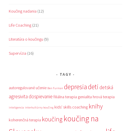
Koučing nadania
(12)
Life Coaching
(21)
Literatúra o koučingu
(9)
Supervízia
(16)
TAGY
depresia
deti
detská
autoregulované učenie
Ben Furman
agresivita
dospievanie
filiálna terapia
genialita
hrová terapia
knihy
kids' skills coaching
inteligencia
interkultúrny koučing
koučing na
koučing
koherenčná terapia