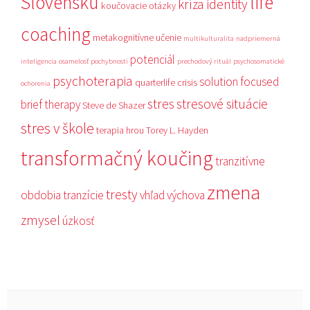
Slovensku
life
kríza identity
koučovacie otázky
coaching
metakognitívne učenie
multikulturalita
nadpriemerná
potenciál
inteligencia
osamelosť
pochybnosti
prechodový rituál
psychosomatické
psychoterapia
solution focused
quarterlife crisis
ochorenia
stres
stresové situácie
brief therapy
Steve de Shazer
stres v škole
terapia hrou
Torey L. Hayden
transformačný koučing
tranzitívne
zmena
tresty
obdobia
tranzície
vhľad
výchova
zmysel
úzkosť