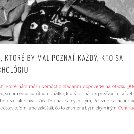
, KTORÉ BY MAL POZNAŤ KAŽDÝ, KTO SA
CHOLÓGIU
ch, ktoré nám môžu pomôcť s hľadaním odpovede na otázku „Kt
rzii, silnom emocionálnom zážitku, ktorý sa spájal s prežívaním príbeh
íbeh sa tak stával súčasťou nás samých, tým, že sme sa napríkla
predstaviteľom, sme zakúšali, čo to znamená byť niekým iným.
Continu