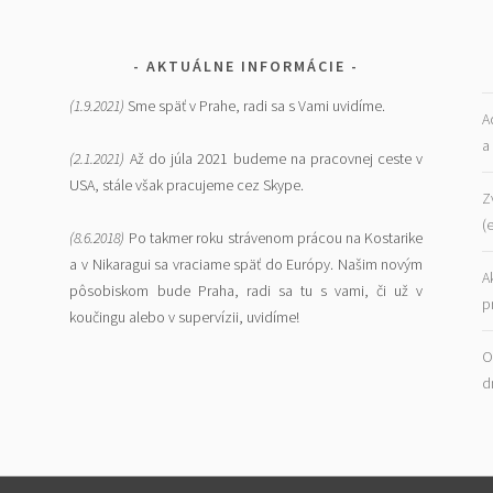
AKTUÁLNE INFORMÁCIE
(1.9.2021)
Sme späť v Prahe, radi sa s Vami uvidíme.
A
a
(2.1.2021)
Až do júla 2021 budeme na pracovnej ceste v
USA, stále však pracujeme cez Skype.
Z
(
(8.6.2018)
Po takmer roku strávenom prácou na Kostarike
a v Nikaragui sa vraciame späť do Európy. Našim novým
A
pôsobiskom bude Praha, radi sa tu s vami, či už v
p
koučingu alebo v supervízii, uvidíme!
O
d