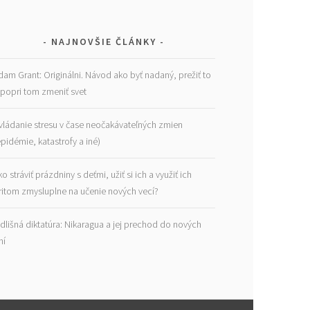
NAJNOVŠIE ČLÁNKY
dam Grant: Originálni. Návod ako byť nadaný, prežiť to
 popri tom zmeniť svet
vládanie stresu v čase neočakávateľných zmien
epidémie, katastrofy a iné)
ko stráviť prázdniny s deťmi, užiť si ich a využiť ich
ritom zmysluplne na učenie nových vecí?
dlišná diktatúra: Nikaragua a jej prechod do nových
ní