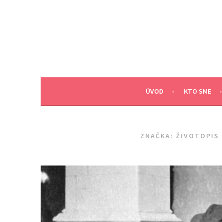
Skip
to
content
ÚVOD
KTO SME
ZNAČKA:
ŽIVOTOPIS