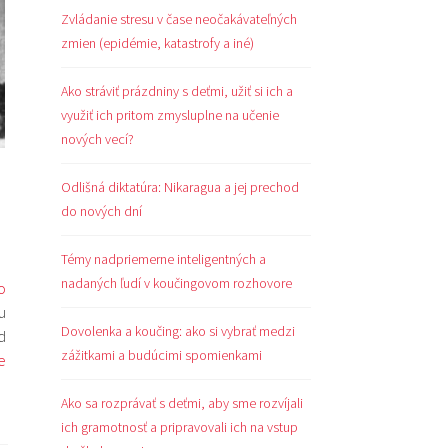
Zvládanie stresu v čase neočakávateľných
zmien (epidémie, katastrofy a iné)
Ako stráviť prázdniny s deťmi, užiť si ich a
využiť ich pritom zmysluplne na učenie
nových vecí?
Odlišná diktatúra: Nikaragua a jej prechod
do nových dní
Témy nadpriemerne inteligentných a
nadaných ľudí v koučingovom rozhovore
o
u
Dovolenka a koučing: ako si vybrať medzi
d
zážitkami a budúcimi spomienkami
e
Ako sa rozprávať s deťmi, aby sme rozvíjali
ich gramotnosť a pripravovali ich na vstup