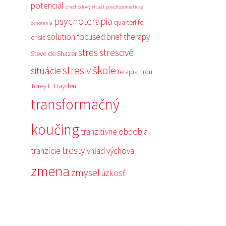
potenciál
prechodový rituál
psychosomatické
psychoterapia
quarterlife
ochorenia
solution focused brief therapy
crisis
stres
stresové
Steve de Shazer
stres v škole
situácie
terapia hrou
Torey L. Hayden
transformačný
koučing
tranzitívne obdobia
tresty
tranzície
vhľad
výchova
zmena
zmysel
úzkosť