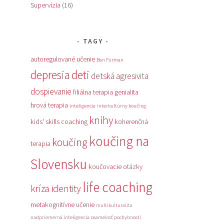
Supervízia
(16)
TAGY
autoregulované učenie
Ben Furman
depresia
deti
detská agresivita
dospievanie
filiálna terapia
genialita
hrová terapia
inteligencia
interkultúrny koučing
knihy
kids' skills coaching
koherenčná
koučing na
koučing
terapia
Slovensku
koučovacie otázky
life coaching
kríza identity
metakognitívne učenie
multikulturalita
nadpriemerná inteligencia
osamelosť
pochybnosti