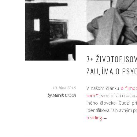
7+ ŽIVOTOPISOV
ZAUJÍMA O PSY
V našom článku
o filmo
10. júna 2016
som?“
, sme písali o kata
by Marek Urban
iného človeka. Cudzí pr
identifikovali s hlavným 
reading
→