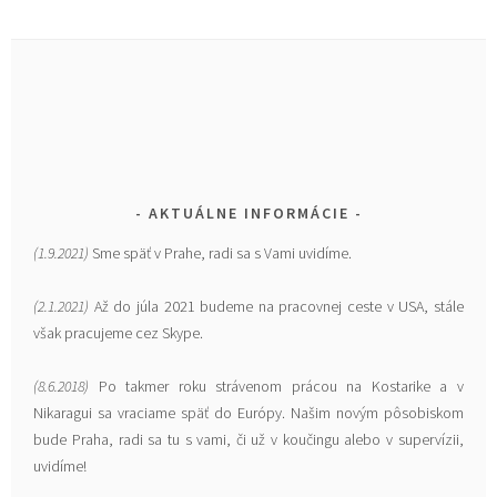
AKTUÁLNE INFORMÁCIE
(1.9.2021)
Sme späť v Prahe, radi sa s Vami uvidíme.
(2.1.2021)
Až do júla 2021 budeme na pracovnej ceste v USA, stále
však pracujeme cez Skype.
(8.6.2018)
Po takmer roku strávenom prácou na Kostarike a v
Nikaragui sa vraciame späť do Európy. Našim novým pôsobiskom
bude Praha, radi sa tu s vami, či už v koučingu alebo v supervízii,
uvidíme!