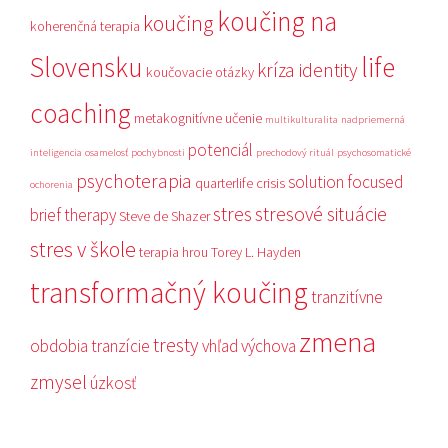
koučing na
koučing
koherenčná terapia
Slovensku
life
kríza identity
koučovacie otázky
coaching
metakognitívne učenie
multikulturalita
nadpriemerná
potenciál
inteligencia
osamelosť
pochybnosti
prechodový rituál
psychosomatické
psychoterapia
solution focused
quarterlife crisis
ochorenia
stres
stresové situácie
brief therapy
Steve de Shazer
stres v škole
terapia hrou
Torey L. Hayden
transformačný koučing
tranzitívne
zmena
tresty
obdobia
tranzície
vhľad
výchova
zmysel
úzkosť