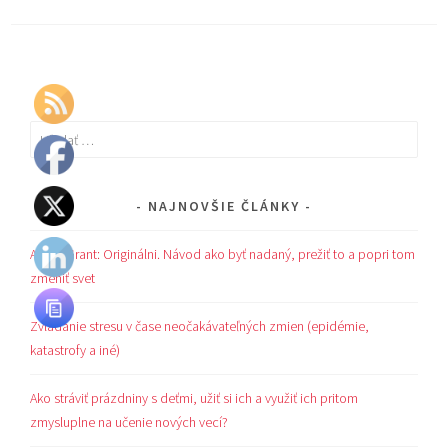
Hľadať:
NAJNOVŠIE ČLÁNKY
Adam Grant: Originálni. Návod ako byť nadaný, prežiť to a popri tom
zmeniť svet
Zvládanie stresu v čase neočakávateľných zmien (epidémie,
katastrofy a iné)
Ako stráviť prázdniny s deťmi, užiť si ich a využiť ich pritom
zmysluplne na učenie nových vecí?