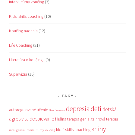
Interkultúrny koučing
(7)
Kids' skills coaching
(10)
Koučing nadania
(12)
Life Coaching
(21)
Literatúra o koučingu
(9)
Supervízia
(16)
TAGY
depresia
deti
detská
autoregulované učenie
Ben Furman
agresivita
dospievanie
filiálna terapia
genialita
hrová terapia
knihy
kids' skills coaching
inteligencia
interkultúrny koučing