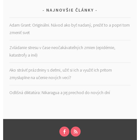
NAJNOVŠIE ČLÁNKY
Adam Grant: Originálni. Návod ako byť nadaný, prežiť to a popri tom
zmeniť svet
Zvládanie stresu v čase neočakávateľných zmien (epidémie,
katastrofy a iné)
Ako stráviť prázdniny s deťmi, užiť si ich a využiť ich pritom
zmysluplne na učenie nových vecí?
Odlišná diktatúra: Nikaragua a jej prechod do nových dní
FACEBOOK
RSS