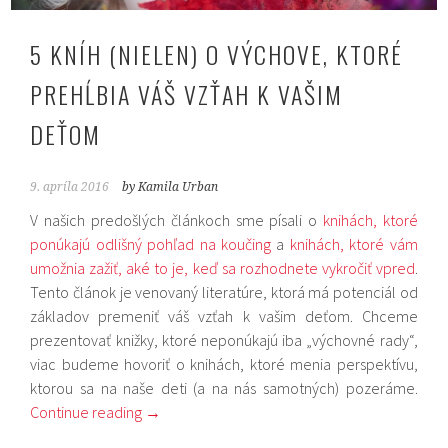
5 KNÍH (NIELEN) O VÝCHOVE, KTORÉ
PREHĹBIA VÁŠ VZŤAH K VAŠIM
DEŤOM
9. apríla 2016
by Kamila Urban
V našich predošlých článkoch sme písali o
knihách, ktoré
ponúkajú odlišný pohľad na koučing
a
knihách, ktoré vám
umožnia zažiť, aké to je, keď sa rozhodnete vykročiť vpred
.
Tento článok je venovaný literatúre, ktorá má potenciál od
základov premeniť váš vzťah k vašim deťom. Chceme
prezentovať knižky, ktoré neponúkajú iba „výchovné rady“,
viac budeme hovoriť o knihách, ktoré menia perspektívu,
ktorou sa na naše deti (a na nás samotných) pozeráme.
Continue reading
→