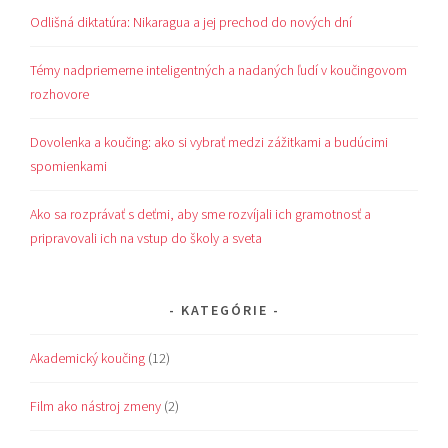
Odlišná diktatúra: Nikaragua a jej prechod do nových dní
Témy nadpriemerne inteligentných a nadaných ľudí v koučingovom
rozhovore
Dovolenka a koučing: ako si vybrať medzi zážitkami a budúcimi
spomienkami
Ako sa rozprávať s deťmi, aby sme rozvíjali ich gramotnosť a
pripravovali ich na vstup do školy a sveta
KATEGÓRIE
Akademický koučing
(12)
Film ako nástroj zmeny
(2)