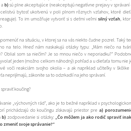
a a
b)
sú plne akceptujúce (neakceptujú negatívne prejavy v správaní 
 celistvú bytosť ukotvenú v poli plnom rôznych vzťahov, ktoré dieť
 reaguje). To im umožňuje vytvoriť si s deťmi veľmi
silný vzťah
, ktor
o.
spomenúť na situáciu, v ktorej sa na vás niekto čudne pozrel. Taký te
mo na telo. Hneď nám naskakujú otázky typu: „Mám niečo na tvári
é? Oblial som sa niečím? Je so mnou niečo v neporiadku?“ Podobn
vyvolať jeden (možno celkom náhodný) pohľad a u dieťaťa tomu nie j
avé voči reakciám svojho okolia – a ak napríklad učiteľky v škôlke 
eťa neprijímajú, zákonite sa to odzrkadlí na jeho správaní.
spraviť koučing?
ávanie „výchovných rád“, ako je to bežné napríklad v psychologicko
orí prichádzajú do koučingu získavajú priestor pre
a)
porozumeni
a
b)
zodpovedanie si otázky:
„Čo môžem ja ako rodič spraviť inak
o zmeniť svoje správanie?“