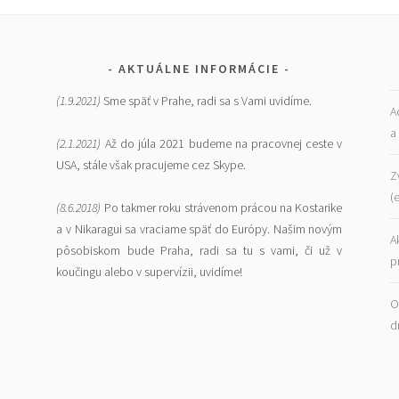
AKTUÁLNE INFORMÁCIE
(1.9.2021)
Sme späť v Prahe, radi sa s Vami uvidíme.
A
a
(2.1.2021)
Až do júla 2021 budeme na pracovnej ceste v
USA, stále však pracujeme cez Skype.
Z
(
(8.6.2018)
Po takmer roku strávenom prácou na Kostarike
a v Nikaragui sa vraciame späť do Európy. Našim novým
A
pôsobiskom bude Praha, radi sa tu s vami, či už v
p
koučingu alebo v supervízii, uvidíme!
O
d