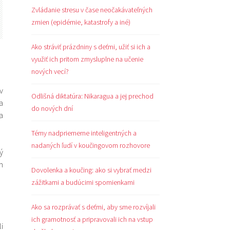
Zvládanie stresu v čase neočakávateľných
zmien (epidémie, katastrofy a iné)
Ako stráviť prázdniny s deťmi, užiť si ich a
využiť ich pritom zmysluplne na učenie
nových vecí?
v
Odlišná diktatúra: Nikaragua a jej prechod
a
do nových dní
a
Témy nadpriemerne inteligentných a
nadaných ľudí v koučingovom rozhovore
ý
m
Dovolenka a koučing: ako si vybrať medzi
zážitkami a budúcimi spomienkami
Ako sa rozprávať s deťmi, aby sme rozvíjali
ich gramotnosť a pripravovali ich na vstup
i