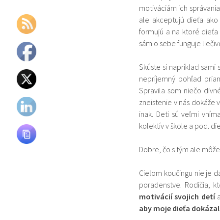
motiváciám ich správani
ale akceptujú dieťa ako
formujú a na ktoré dieťa
sám o sebe funguje liečiv
Skúste si napríklad sami 
nepríjemný pohľad pria
Spravila som niečo divn
zneistenie v nás dokáže 
inak. Deti sú veľmi vním
kolektív v škole a pod. di
Dobre, čo s tým ale môže 
Cieľom koučingu nie je d
poradenstve. Rodičia, kt
motivácií svojich detí
aby moje dieťa dokázal