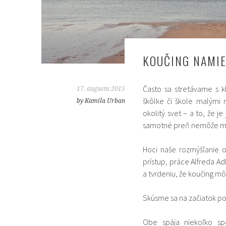
KOUČING NAMI
Často sa stretávame s kl
17. augusta 2015
škôlke či škole malými 
by Kamila Urban
okolitý svet – a to, že 
samotné preň nemôže ma
Hoci naše rozmýšľanie 
prístup, práce Alfreda Ad
a tvrdeniu, že koučing m
Skúsme sa na začiatok po
Obe spája niekoľko spo