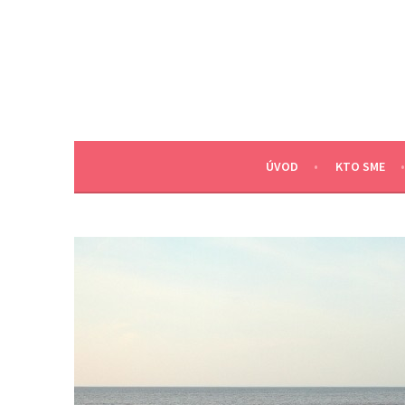
Skip
to
content
ÚVOD
KTO SME