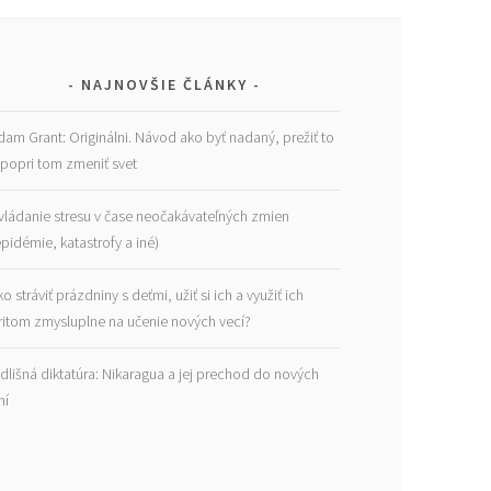
NAJNOVŠIE ČLÁNKY
dam Grant: Originálni. Návod ako byť nadaný, prežiť to
 popri tom zmeniť svet
vládanie stresu v čase neočakávateľných zmien
epidémie, katastrofy a iné)
ko stráviť prázdniny s deťmi, užiť si ich a využiť ich
ritom zmysluplne na učenie nových vecí?
dlišná diktatúra: Nikaragua a jej prechod do nových
ní