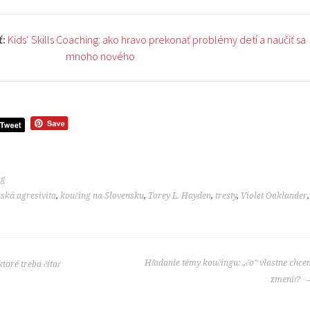
ť:
Kids‘ Skills Coaching: ako hravo prekonať problémy detí a naučiť sa
mnoho nového
ng
tská agresivita
,
koučing na Slovensku
,
Torey L. Hayden
,
tresty
,
Violet Oaklander
,
Hľadanie témy koučingu: „čo“ vlastne chc
toré treba čítať
zmeniť?