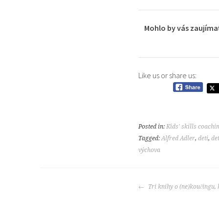
Mohlo by vás zaujíma
Like us or share us:
Posted in:
Kids' skills coachi
Tagged:
Alfred Adler
,
deti
,
de
výchova
POST
Tri knihy o (ne)koučingu, k
NAVIGATION