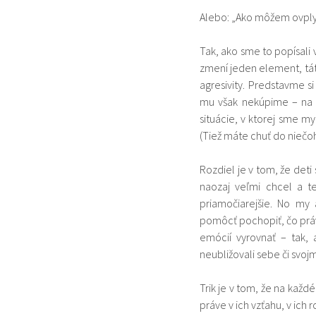
Alebo: „Ako môžem ovplyv
Tak, ako sme to popísali 
zmení jeden element, tát
agresivity. Predstavme si
mu však nekúpime – na č
situácie, v ktorej sme my
(Tiež máte chuť do niečo
Rozdiel je v tom, že det
naozaj veľmi chcel a t
priamočiarejšie. No my
pomôcť pochopiť, čo práve
emócií vyrovnať – tak,
neubližovali sebe či svojm
Trik je v tom, že na každé 
práve v ich vzťahu, v ich r