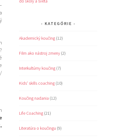
do školy a sveta
–
a
ý
KATEGÓRIE
Akademický koučing
(12)
n
?
Film ako nástroj zmeny
(2)
é
e
Interkultúrny koučing
(7)
/
Kids' skills coaching
(10)
Koučing nadania
(12)
m
Life Coaching
(21)
e
,
Literatúra o koučingu
(9)