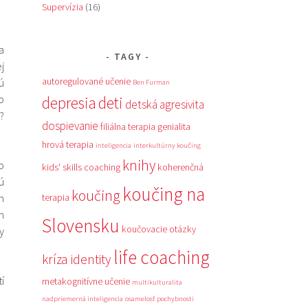
Supervízia
(16)
a
TAGY
j
autoregulované učenie
ú
Ben Furman
o
depresia
deti
detská agresivita
?
dospievanie
filiálna terapia
genialita
hrová terapia
inteligencia
interkultúrny koučing
knihy
o
kids' skills coaching
koherenčná
ú
koučing na
koučing
m
terapia
h
Slovensku
koučovacie otázky
y
life coaching
kríza identity
í
metakognitívne učenie
multikulturalita
nadpriemerná inteligencia
osamelosť
pochybnosti