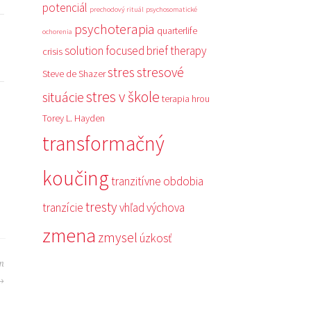
potenciál
prechodový rituál
psychosomatické
psychoterapia
quarterlife
ochorenia
solution focused brief therapy
crisis
stres
stresové
Steve de Shazer
stres v škole
situácie
terapia hrou
Torey L. Hayden
transformačný
koučing
tranzitívne obdobia
tresty
tranzície
vhľad
výchova
zmena
zmysel
úzkosť
em