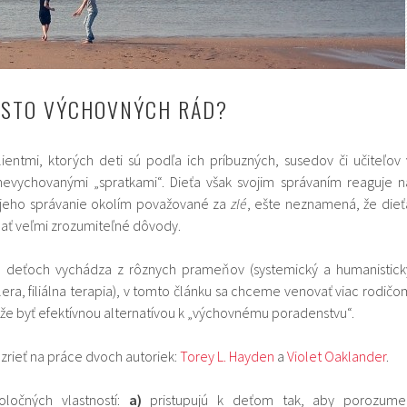
ESTO VÝCHOVNÝCH RÁD?
ientmi, ktorých deti sú podľa ich príbuzných, susedov či učiteľov 
nevychovanými „spratkami“. Dieťa však svojim správaním reaguje n
je jeho správanie okolím považované za
zlé
, ešte neznamená, že dieť
ť veľmi zrozumiteľné dôvody.
o deťoch vychádza z rôznych prameňov (systemický a humanistick
lera, filiálna terapia), v tomto článku sa chceme venovať viac rodičo
ôže byť efektívnou alternatívou k „výchovnému poradenstvu“.
zrieť na práce dvoch autoriek:
Torey L. Hayden
a
Violet Oaklander
.
ločných vlastností:
a)
pristupujú k deťom tak, aby porozumel