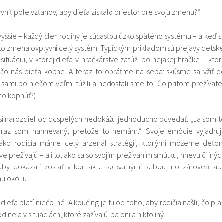
niť pole vzťahov, aby dieťa získalo priestor pre svoju zmenu?“
vyššie – každý člen rodiny je súčasťou úzko spätého systému – a keď s
o zmena ovplyvní celý systém. Typickým príkladom sú prejavy detske
 situáciu, v ktorej dieťa v hračkárstve zatúži po nejakej hračke – ktor
o nás dieťa kopne. A teraz to obráťme na seba: skúsme sa vžiť d
 sami po niečom veľmi túžili a nedostali sme to. Čo pritom prežívate
ho kopnúť?)
i si narozdiel od dospelých nedokážu jednoducho povedať: „Ja som t
eraz som nahnevaný, pretože to nemám.“ Svoje emócie vyjadruj
 ako rodičia máme celý arzenál stratégií, ktorými môžeme deťo
 prežívajú – a i to, ako sa so svojim prežívaním smútku, hnevu či inýc
 aby dokázali zostať v kontakte so samými sebou, no zároveň ab
u okoliu.
dieťa platí niečo iné. A koučing je tu od toho, aby rodičia našli, čo plat
odine a v situáciách, ktoré zažívajú iba oni a nikto iný.