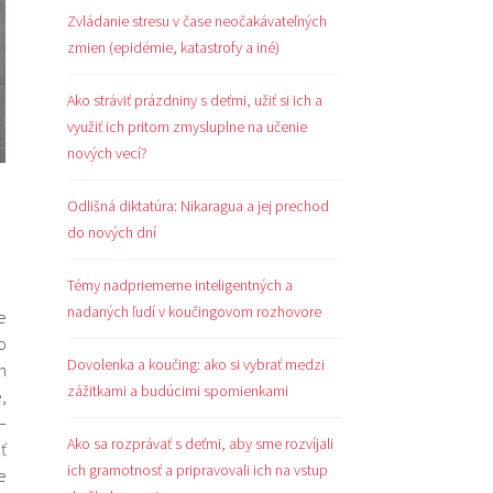
Zvládanie stresu v čase neočakávateľných
zmien (epidémie, katastrofy a iné)
Ako stráviť prázdniny s deťmi, užiť si ich a
využiť ich pritom zmysluplne na učenie
nových vecí?
Odlišná diktatúra: Nikaragua a jej prechod
do nových dní
Témy nadpriemerne inteligentných a
nadaných ľudí v koučingovom rozhovore
e
o
Dovolenka a koučing: ako si vybrať medzi
h
zážitkami a budúcimi spomienkami
,
—
Ako sa rozprávať s deťmi, aby sme rozvíjali
ť
ich gramotnosť a pripravovali ich na vstup
e