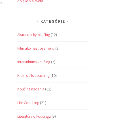
do školy a sveta
a
KATEGÓRIE
Akademický koučing
(12)
Film ako nástroj zmeny
(2)
Interkultúrny koučing
(7)
Kids' skills coaching
(10)
Koučing nadania
(12)
Life Coaching
(21)
Literatúra o koučingu
(9)