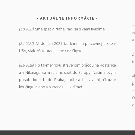
AKTUÁLNE INFORMÁCIE
(1.9.2021)
Sme späť v Prahe, radi sa s Vami uvidíme.
A
a
(2.1.2021)
Až do júla 2021 budeme na pracovnej ceste v
USA, stále však pracujeme cez Skype.
Z
(
(8.6.2018)
Po takmer roku strávenom prácou na Kostarike
a v Nikaragui sa vraciame späť do Európy. Našim novým
A
pôsobiskom bude Praha, radi sa tu s vami, či už v
p
koučingu alebo v supervízii, uvidíme!
O
d