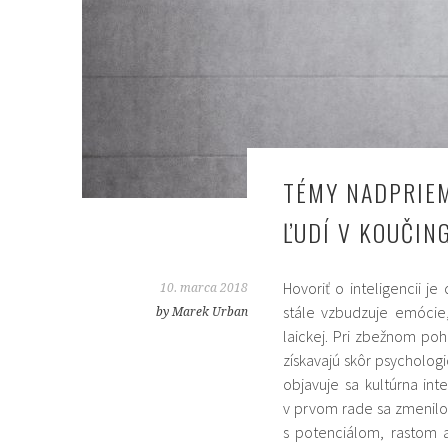
TÉMY NADPRIE
ĽUDÍ V KOUČI
Hovoriť o inteligencii je
10. marca 2018
stále vzbudzuje emócie
by Marek Urban
laickej. Pri zbežnom po
získavajú skôr psychologi
objavuje sa kultúrna int
v prvom rade sa zmenilo 
s potenciálom, rastom 