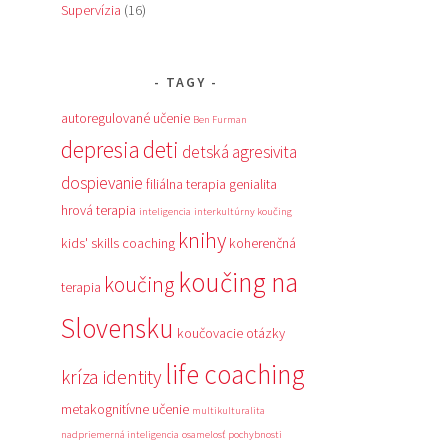
Supervízia
(16)
TAGY
autoregulované učenie
Ben Furman
depresia
deti
detská agresivita
dospievanie
filiálna terapia
genialita
hrová terapia
inteligencia
interkultúrny koučing
knihy
kids' skills coaching
koherenčná
koučing na
koučing
terapia
Slovensku
koučovacie otázky
life coaching
kríza identity
metakognitívne učenie
multikulturalita
nadpriemerná inteligencia
osamelosť
pochybnosti