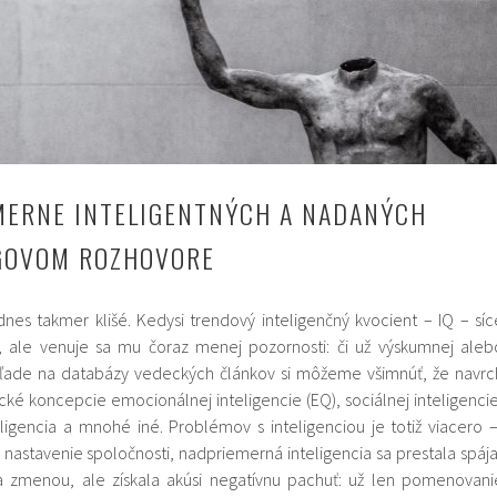
MERNE INTELIGENTNÝCH A NADANÝCH
NGOVOM ROZHOVORE
 dnes takmer klišé. Kedysi trendový inteligenčný kvocient – IQ – síc
, ale venuje sa mu čoraz menej pozornosti: či už výskumnej aleb
hľade na databázy vedeckých článkov si môžeme všimnúť, že navrc
cké koncepcie emocionálnej inteligencie (EQ), sociálnej inteligencie
eligencia a mnohé iné. Problémov s inteligenciou je totiž viacero 
nastavenie spoločnosti, nadpriemerná inteligencia sa prestala spája
a zmenou, ale získala akúsi negatívnu pachuť: už len pomenovani