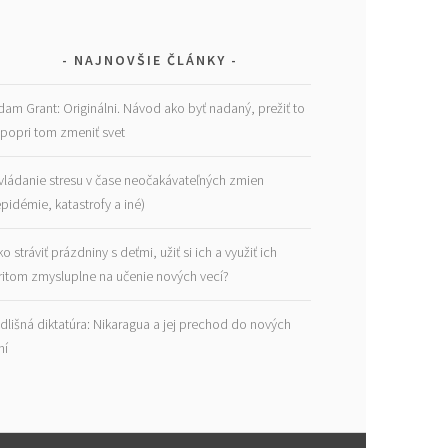
NAJNOVŠIE ČLÁNKY
dam Grant: Originálni. Návod ako byť nadaný, prežiť to
 popri tom zmeniť svet
vládanie stresu v čase neočakávateľných zmien
epidémie, katastrofy a iné)
ko stráviť prázdniny s deťmi, užiť si ich a využiť ich
ritom zmysluplne na učenie nových vecí?
dlišná diktatúra: Nikaragua a jej prechod do nových
ní