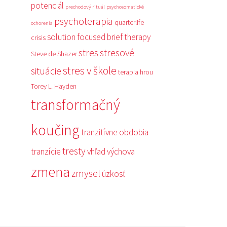
potenciál
prechodový rituál
psychosomatické
psychoterapia
quarterlife
ochorenia
solution focused brief therapy
crisis
stres
stresové
Steve de Shazer
stres v škole
situácie
terapia hrou
Torey L. Hayden
transformačný
koučing
tranzitívne obdobia
tresty
tranzície
vhľad
výchova
zmena
zmysel
úzkosť