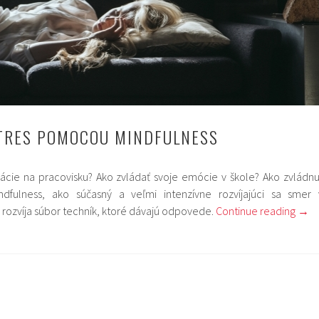
STRES POMOCOU MINDFULNESS
uácie na pracovisku? Ako zvládať svoje emócie v škole? Ako zvládnu
ndfulness, ako súčasný a veľmi intenzívne rozvíjajúci sa smer 
 rozvíja súbor techník, ktoré dávajú odpovede.
Continue reading
→