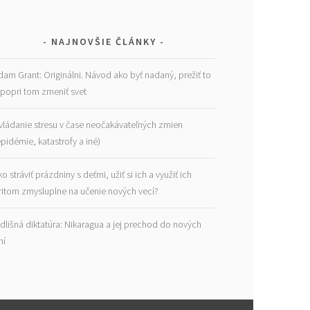
NAJNOVŠIE ČLÁNKY
dam Grant: Originálni. Návod ako byť nadaný, prežiť to
 popri tom zmeniť svet
vládanie stresu v čase neočakávateľných zmien
epidémie, katastrofy a iné)
ko stráviť prázdniny s deťmi, užiť si ich a využiť ich
ritom zmysluplne na učenie nových vecí?
dlišná diktatúra: Nikaragua a jej prechod do nových
ní