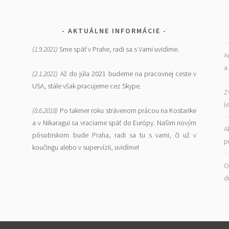
AKTUÁLNE INFORMÁCIE
(1.9.2021)
Sme späť v Prahe, radi sa s Vami uvidíme.
A
a
(2.1.2021)
Až do júla 2021 budeme na pracovnej ceste v
USA, stále však pracujeme cez Skype.
Z
(
(8.6.2018)
Po takmer roku strávenom prácou na Kostarike
a v Nikaragui sa vraciame späť do Európy. Našim novým
A
pôsobiskom bude Praha, radi sa tu s vami, či už v
p
koučingu alebo v supervízii, uvidíme!
O
d