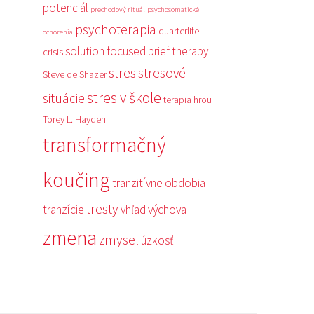
potenciál
prechodový rituál
psychosomatické
psychoterapia
quarterlife
ochorenia
solution focused brief therapy
crisis
stres
stresové
Steve de Shazer
stres v škole
situácie
terapia hrou
Torey L. Hayden
transformačný
koučing
tranzitívne obdobia
tresty
tranzície
vhľad
výchova
zmena
zmysel
úzkosť