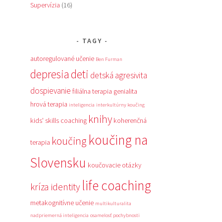
Supervízia
(16)
TAGY
autoregulované učenie
Ben Furman
depresia
deti
detská agresivita
dospievanie
filiálna terapia
genialita
hrová terapia
inteligencia
interkultúrny koučing
knihy
kids' skills coaching
koherenčná
koučing na
koučing
terapia
Slovensku
koučovacie otázky
life coaching
kríza identity
metakognitívne učenie
multikulturalita
nadpriemerná inteligencia
osamelosť
pochybnosti