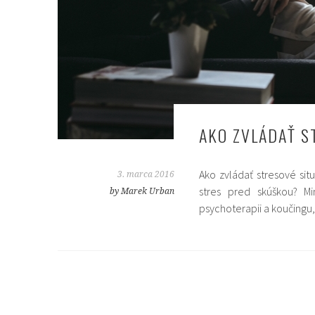
AKO ZVLÁDAŤ 
Ako zvládať stresové sit
3. marca 2016
stres pred skúškou? Mi
by Marek Urban
psychoterapii a koučingu,