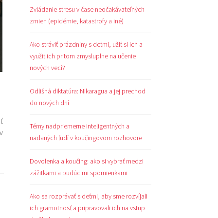
Zvládanie stresu v čase neočakávateľných
zmien (epidémie, katastrofy a iné)
Ako stráviť prázdniny s deťmi, užiť si ich a
využiť ich pritom zmysluplne na učenie
nových vecí?
Odlišná diktatúra: Nikaragua a jej prechod
do nových dní
ť
Témy nadpriemerne inteligentných a
v
nadaných ľudí v koučingovom rozhovore
Dovolenka a koučing: ako si vybrať medzi
zážitkami a budúcimi spomienkami
Ako sa rozprávať s deťmi, aby sme rozvíjali
ich gramotnosť a pripravovali ich na vstup