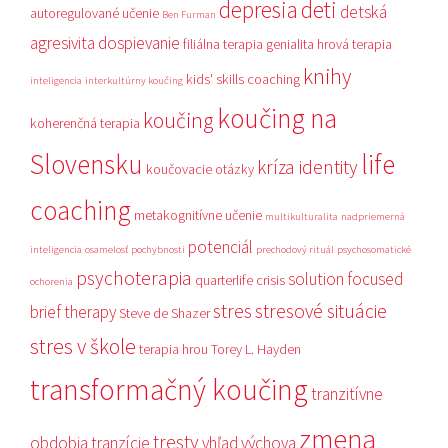
depresia
deti
detská
autoregulované učenie
Ben Furman
agresivita
dospievanie
filiálna terapia
genialita
hrová terapia
knihy
kids' skills coaching
inteligencia
interkultúrny koučing
koučing na
koučing
koherenčná terapia
Slovensku
life
kríza identity
koučovacie otázky
coaching
metakognitívne učenie
multikulturalita
nadpriemerná
potenciál
inteligencia
osamelosť
pochybnosti
prechodový rituál
psychosomatické
psychoterapia
solution focused
quarterlife crisis
ochorenia
stres
stresové situácie
brief therapy
Steve de Shazer
stres v škole
terapia hrou
Torey L. Hayden
transformačný koučing
tranzitívne
zmena
tresty
obdobia
tranzície
vhľad
výchova