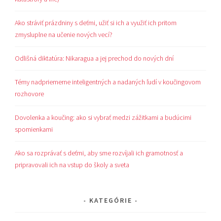
Ako stráviť prázdniny s deťmi, užiť si ich a využiť ich pritom
zmysluplne na učenie nových vecí?
Odlišná diktatúra: Nikaragua a jej prechod do nových dní
Témy nadpriemerne inteligentných a nadaných ľudí v koučingovom
rozhovore
Dovolenka a koučing: ako si vybrať medzi zážitkami a budúcimi
spomienkami
Ako sa rozprávať s deťmi, aby sme rozvíjali ich gramotnosť a
pripravovali ich na vstup do školy a sveta
KATEGÓRIE