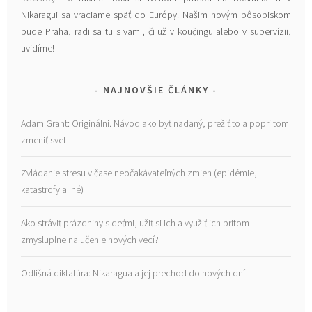
Nikaragui sa vraciame späť do Európy. Našim novým pôsobiskom
bude Praha, radi sa tu s vami, či už v koučingu alebo v supervízii,
uvidíme!
NAJNOVŠIE ČLÁNKY
Adam Grant: Originálni. Návod ako byť nadaný, prežiť to a popri tom
zmeniť svet
Zvládanie stresu v čase neočakávateľných zmien (epidémie,
katastrofy a iné)
Ako stráviť prázdniny s deťmi, užiť si ich a využiť ich pritom
zmysluplne na učenie nových vecí?
Odlišná diktatúra: Nikaragua a jej prechod do nových dní