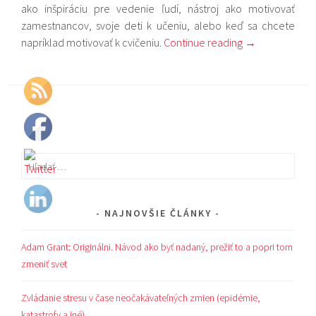
ako inšpiráciu pre vedenie ľudí, nástroj ako motivovať
zamestnancov, svoje deti k učeniu, alebo keď sa chcete
napríklad motivovať k cvičeniu.
Continue reading
→
Hľadať:
NAJNOVŠIE ČLÁNKY
Adam Grant: Originálni. Návod ako byť nadaný, prežiť to a popri tom
zmeniť svet
Zvládanie stresu v čase neočakávateľných zmien (epidémie,
katastrofy a iné)