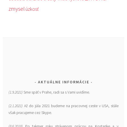
zmysel
úzkosť
AKTUÁLNE INFORMÁCIE
(1.9.2021)
Sme späť v Prahe, radi sa s Vami uvidíme.
(2.1.2021)
Až do júla 2021 budeme na pracovnej ceste v USA, stále
však pracujeme cez Skype.
(8.6.2018)
Po takmer roku strávenom prácou na Kostarike a v