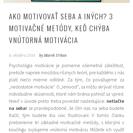
AKO MOTIVOVAŤ SEBA A INÝCH? 3
MOTIVAČNÉ METÓDY, KEĎ CHÝBA
VNÚTORNÁ MOTIVÁCIA
8. októbra 2016
by Marek Urban
Psychológia motivácie je pomerne ošemetná záležitosť,
pretože napriek množstvu rôznych teórií, pre každého z nás
platí niečo mierne odlišné. Za tým, čo považujeme za
„nedostatok motivácie“ či „lenivosť“, sa môžu skrývať rôzne
individuálne skúsenosti, ktoré nám bránia pohnúť sa vpred.
Hneď v úvode preto treba povedať nasledujúce:
netlačte
na seba!
Je pravdepodobné, že čím viac na seba budete
tlačiť, tým budete iba viac frustrovaní. V tomto článku
preberieme tri základné motivačné metódy, s ktorými v
koučingu zvyšujeme vnútornú motiváciu. Môžete ich využiť