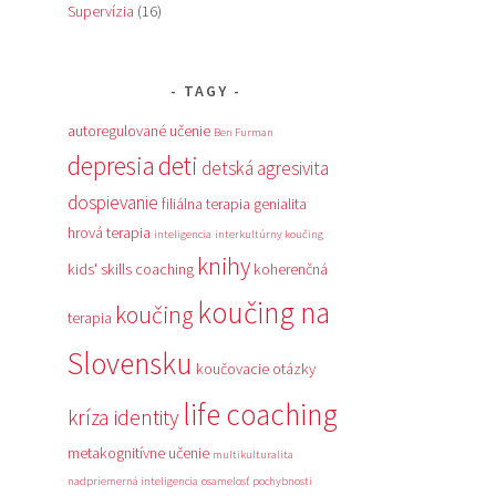
Supervízia
(16)
TAGY
autoregulované učenie
Ben Furman
depresia
deti
detská agresivita
dospievanie
filiálna terapia
genialita
hrová terapia
inteligencia
interkultúrny koučing
knihy
kids' skills coaching
koherenčná
koučing na
koučing
terapia
Slovensku
koučovacie otázky
life coaching
kríza identity
metakognitívne učenie
multikulturalita
nadpriemerná inteligencia
osamelosť
pochybnosti