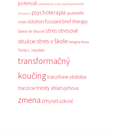
potenciál
prechodový rituál
psychosomatické
psychoterapia
quarterlife
ochorenia
solution focused brief therapy
crisis
stres
stresové
Steve de Shazer
stres v škole
situácie
terapia hrou
Torey L. Hayden
transformačný
koučing
tranzitívne obdobia
tresty
tranzície
vhľad
výchova
zmena
zmysel
úzkosť