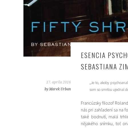
ESENCIA PSYCH
SEBASTIANA Z
17. apríla 2016
„Je to, akoby psychoanalyt
by Marek Urban
som so smrťou ujednal d
Francúzsky filozof Rolan
nás pri zahľadení sa na f
také bodnutí, malá trh
nějakého snímku, toť o