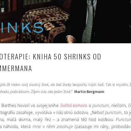
OTERAPIE: KNIHA 50 SHRINKS OD
IMMERMANA
ik žil nielen svoj vlastný život, ale tiež životy bezpočtu iných ľudí. Tak si myslím, 
ohodu; podvádzam. Žijem viac ako jeden život.“
Martin Bergmann
d Barthes hovorí vo svojej knihe
Světlá komora
o
punctum
, niečom, č
otografiu zasahuje, vyvoláva v nás silnú odozvu. „Neboť
punctum
, to 
lina, malá skvrna, malý řez – a znamená též hod kostkou.
Punctu
na náhoda, která
mne
v něm
zasahuje
(zasazuje mi rány, probodáv