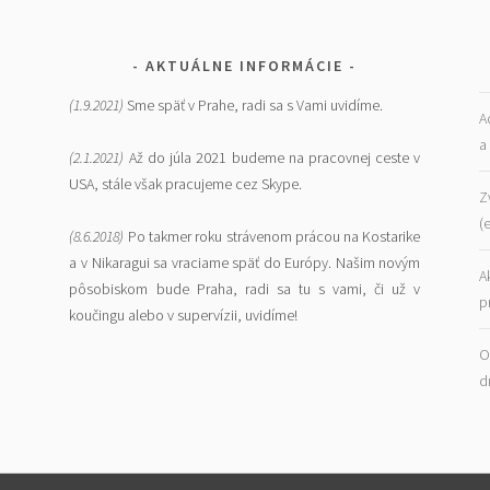
AKTUÁLNE INFORMÁCIE
(1.9.2021)
Sme späť v Prahe, radi sa s Vami uvidíme.
A
a
(2.1.2021)
Až do júla 2021 budeme na pracovnej ceste v
USA, stále však pracujeme cez Skype.
Z
(
(8.6.2018)
Po takmer roku strávenom prácou na Kostarike
a v Nikaragui sa vraciame späť do Európy. Našim novým
A
pôsobiskom bude Praha, radi sa tu s vami, či už v
p
koučingu alebo v supervízii, uvidíme!
O
d