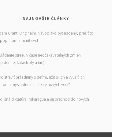
NAJNOVŠIE ČLÁNKY
dam Grant: Originálni. Návod ako byť nadaný, prežiť to
 popri tom zmeniť svet
vládanie stresu v čase neočakávateľných zmien
epidémie, katastrofy a iné)
ko stráviť prázdniny s deťmi, užiť si ich a využiť ich
ritom zmysluplne na učenie nových vecí?
dlišná diktatúra: Nikaragua a jej prechod do nových
ní