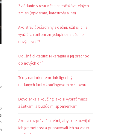
Zvládanie stresu v čase neočakávateľných
zmien (epidémie, katastrofy a iné)
Ako stráviť prázdniny s deťmi, užiť si ich a
využiť ich pritom zmysluplne na učenie
nových vecí?
Odlišná diktatúra: Nikaragua a jej prechod
do nových dní
Témy nadpriemerne inteligentných a
nadaných ľudí v koučingovom rozhovore
že
Dovolenka a koučing: ako si vybrať medzi
zážitkami a budúcimi spomienkami
o
je
Ako sa rozprávať s deťmi, aby sme rozvíjali
m
ich gramotnosť a pripravovali ich na vstup
á