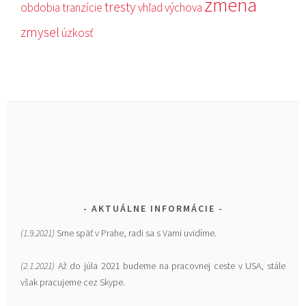
zmena
tresty
obdobia
tranzície
vhľad
výchova
zmysel
úzkosť
AKTUÁLNE INFORMÁCIE
(1.9.2021)
Sme späť v Prahe, radi sa s Vami uvidíme.
(2.1.2021)
Až do júla 2021 budeme na pracovnej ceste v USA, stále
však pracujeme cez Skype.