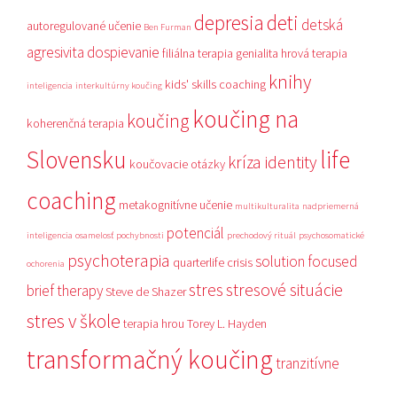
depresia
deti
detská
autoregulované učenie
Ben Furman
agresivita
dospievanie
filiálna terapia
genialita
hrová terapia
knihy
kids' skills coaching
inteligencia
interkultúrny koučing
koučing na
koučing
koherenčná terapia
Slovensku
life
kríza identity
koučovacie otázky
coaching
metakognitívne učenie
multikulturalita
nadpriemerná
potenciál
inteligencia
osamelosť
pochybnosti
prechodový rituál
psychosomatické
psychoterapia
solution focused
quarterlife crisis
ochorenia
stres
stresové situácie
brief therapy
Steve de Shazer
stres v škole
terapia hrou
Torey L. Hayden
transformačný koučing
tranzitívne