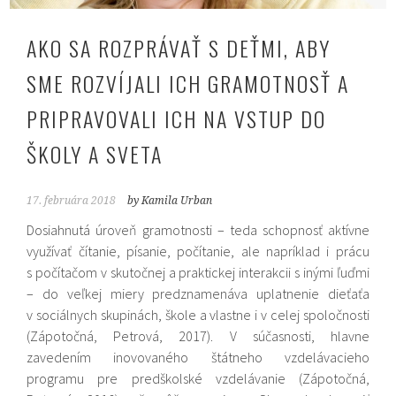
AKO SA ROZPRÁVAŤ S DEŤMI, ABY
SME ROZVÍJALI ICH GRAMOTNOSŤ A
PRIPRAVOVALI ICH NA VSTUP DO
ŠKOLY A SVETA
17. februára 2018
by Kamila Urban
Dosiahnutá úroveň gramotnosti – teda schopnosť aktívne
využívať čítanie, písanie, počítanie, ale napríklad i prácu
s počítačom v skutočnej a praktickej interakcii s inými ľuďmi
– do veľkej miery predznamenáva uplatnenie dieťaťa
v sociálnych skupinách, škole a vlastne i v celej spoločnosti
(Zápotočná, Petrová, 2017). V súčasnosti, hlavne
zavedením inovovaného štátneho vzdelávacieho
programu pre predškolské vzdelávanie (Zápotočná,