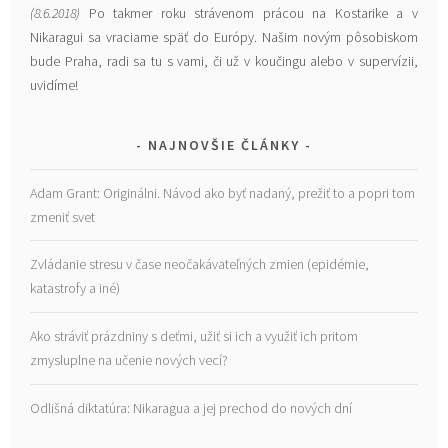
(8.6.2018)
Po takmer roku strávenom prácou na Kostarike a v
Nikaragui sa vraciame späť do Európy. Našim novým pôsobiskom
bude Praha, radi sa tu s vami, či už v koučingu alebo v supervízii,
uvidíme!
NAJNOVŠIE ČLÁNKY
Adam Grant: Originálni. Návod ako byť nadaný, prežiť to a popri tom
zmeniť svet
Zvládanie stresu v čase neočakávateľných zmien (epidémie,
katastrofy a iné)
Ako stráviť prázdniny s deťmi, užiť si ich a využiť ich pritom
zmysluplne na učenie nových vecí?
Odlišná diktatúra: Nikaragua a jej prechod do nových dní