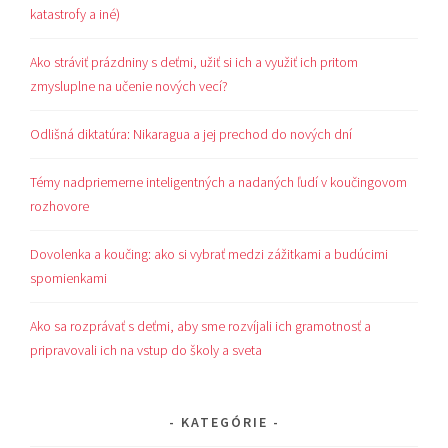
katastrofy a iné)
Ako stráviť prázdniny s deťmi, užiť si ich a využiť ich pritom
zmysluplne na učenie nových vecí?
Odlišná diktatúra: Nikaragua a jej prechod do nových dní
Témy nadpriemerne inteligentných a nadaných ľudí v koučingovom
rozhovore
Dovolenka a koučing: ako si vybrať medzi zážitkami a budúcimi
spomienkami
Ako sa rozprávať s deťmi, aby sme rozvíjali ich gramotnosť a
pripravovali ich na vstup do školy a sveta
KATEGÓRIE