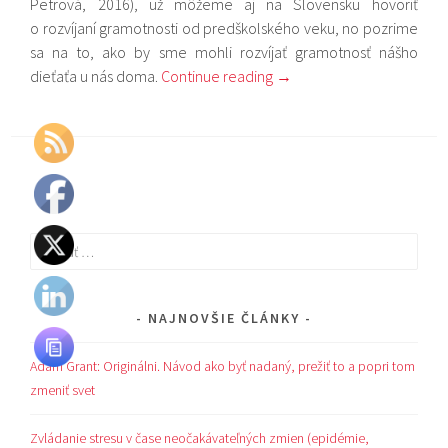
Petrová, 2016), už môžeme aj na Slovensku hovoriť
o rozvíjaní gramotnosti od predškolského veku, no pozrime
sa na to, ako by sme mohli rozvíjať gramotnosť nášho
dieťaťa u nás doma.
Continue reading
→
Hľadať:
NAJNOVŠIE ČLÁNKY
Adam Grant: Originálni. Návod ako byť nadaný, prežiť to a popri tom
zmeniť svet
Zvládanie stresu v čase neočakávateľných zmien (epidémie,