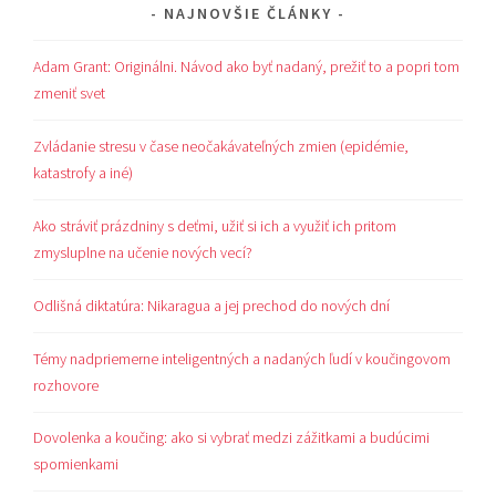
NAJNOVŠIE ČLÁNKY
Adam Grant: Originálni. Návod ako byť nadaný, prežiť to a popri tom
zmeniť svet
Zvládanie stresu v čase neočakávateľných zmien (epidémie,
katastrofy a iné)
Ako stráviť prázdniny s deťmi, užiť si ich a využiť ich pritom
zmysluplne na učenie nových vecí?
Odlišná diktatúra: Nikaragua a jej prechod do nových dní
Témy nadpriemerne inteligentných a nadaných ľudí v koučingovom
rozhovore
Dovolenka a koučing: ako si vybrať medzi zážitkami a budúcimi
spomienkami