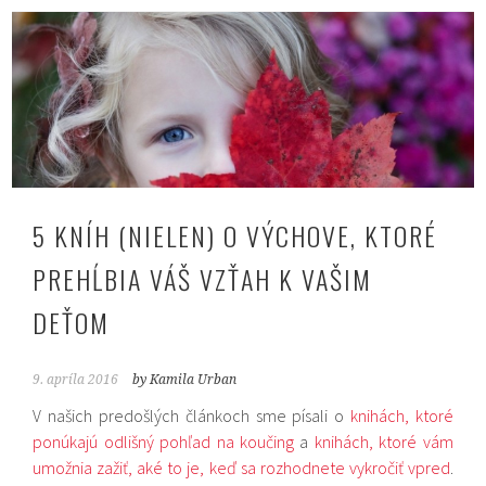
5 KNÍH (NIELEN) O VÝCHOVE, KTORÉ
PREHĹBIA VÁŠ VZŤAH K VAŠIM
DEŤOM
9. apríla 2016
by Kamila Urban
V našich predošlých článkoch sme písali o
knihách, ktoré
ponúkajú odlišný pohľad na koučing
a
knihách, ktoré vám
umožnia zažiť, aké to je, keď sa rozhodnete vykročiť vpred
.