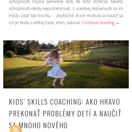
schopností myslia samotné deti. Ak totiž doteraz takéto
schopnosti nikdy nepotrebovali, z vlastnej skúsenosti sa im
môžu zdať tak trochu… zbytočné. A ich motivácia naučiť sa
ich je teda z veľkej časti, ehm, nulová.
Continue reading
→
KIDS‘ SKILLS COACHING: AKO HRAVO
PREKONAŤ PROBLÉMY DETÍ A NAUČIŤ
SA MNOHO NOVÉHO