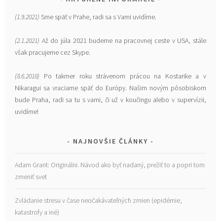
(1.9.2021)
Sme späť v Prahe, radi sa s Vami uvidíme.
(2.1.2021)
Až do júla 2021 budeme na pracovnej ceste v USA, stále
však pracujeme cez Skype.
(8.6.2018)
Po takmer roku strávenom prácou na Kostarike a v
Nikaragui sa vraciame späť do Európy. Našim novým pôsobiskom
bude Praha, radi sa tu s vami, či už v koučingu alebo v supervízii,
uvidíme!
NAJNOVŠIE ČLÁNKY
Adam Grant: Originálni. Návod ako byť nadaný, prežiť to a popri tom
zmeniť svet
Zvládanie stresu v čase neočakávateľných zmien (epidémie,
katastrofy a iné)