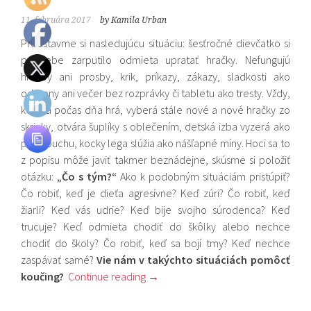
11. februára 2017
by Kamila Urban
Predstavme si nasledujúcu situáciu: šesťročné dievčatko si
po sebe zarputilo odmieta upratať hračky. Nefungujú
hrozby ani prosby, krik, príkazy, zákazy, sladkosti ako
odmeny ani večer bez rozprávky či tabletu ako tresty. Vždy,
keď sa počas dňa hrá, vyberá stále nové a nové hračky zo
skrinky, otvára šuplíky s oblečením, detská izba vyzerá ako
po výbuchu, kocky lega slúžia ako nášľapné míny. Hoci sa to
z popisu môže javiť takmer beznádejne, skúsme si položiť
otázku:
„Čo s tým?“
Ako k podobným situáciám pristúpiť?
Čo robiť, keď je dieťa agresívne? Keď zúri? Čo robiť, keď
žiarli? Keď vás udrie? Keď bije svojho súrodenca? Keď
trucuje? Keď odmieta chodiť do škôlky alebo nechce
chodiť do školy? Čo robiť, keď sa bojí tmy? Keď nechce
zaspávať samé?
Vie nám v takýchto situáciách pomôcť
koučing?
Continue reading
→