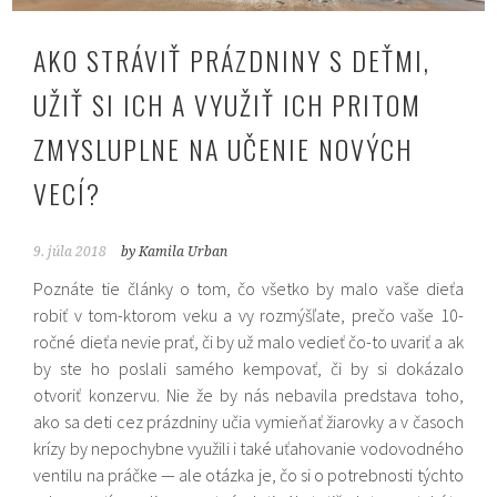
AKO STRÁVIŤ PRÁZDNINY S DEŤMI,
UŽIŤ SI ICH A VYUŽIŤ ICH PRITOM
ZMYSLUPLNE NA UČENIE NOVÝCH
VECÍ?
9. júla 2018
by Kamila Urban
Poznáte tie články o tom, čo všetko by malo vaše dieťa
robiť v tom-ktorom veku a vy rozmýšľate, prečo vaše 10-
ročné dieťa nevie prať, či by už malo vedieť čo-to uvariť a ak
by ste ho poslali samého kempovať, či by si dokázalo
otvoriť konzervu. Nie že by nás nebavila predstava toho,
ako sa deti cez prázdniny učia vymieňať žiarovky a v časoch
krízy by nepochybne využili i také uťahovanie vodovodného
ventilu na práčke — ale otázka je, čo si o potrebnosti týchto