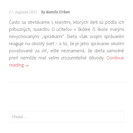
17. augusta 2015
by Kamila Urban
Často sa stretávame s klientmi, ktorých deti sú podľa ich
príbuzných, susedov či učiteľov v škôlke či škole malými
nevychovanými „spratkami“. Dieťa však svojim správaním
reaguje na okolitý svet – a to, že je jeho správanie okolím
považované za
zlé
, ešte neznamená, že dieťa samotné
preň nemôže mať veľmi zrozumiteľné dôvody.
Continue
reading
→
Hľadať: