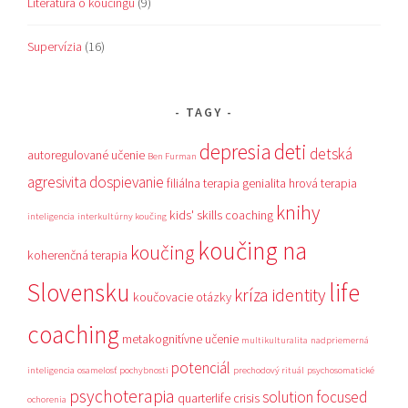
Literatúra o koučingu
(9)
Supervízia
(16)
TAGY
depresia
deti
detská
autoregulované učenie
Ben Furman
agresivita
dospievanie
filiálna terapia
genialita
hrová terapia
knihy
kids' skills coaching
inteligencia
interkultúrny koučing
koučing na
koučing
koherenčná terapia
Slovensku
life
kríza identity
koučovacie otázky
coaching
metakognitívne učenie
multikulturalita
nadpriemerná
potenciál
inteligencia
osamelosť
pochybnosti
prechodový rituál
psychosomatické
psychoterapia
solution focused
quarterlife crisis
ochorenia