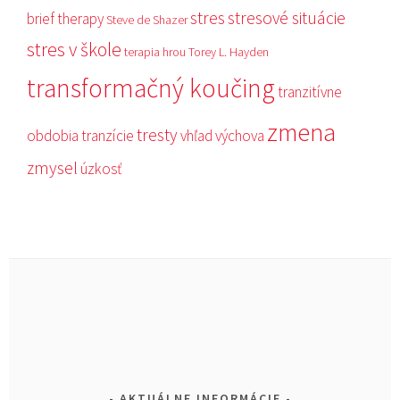
stres
stresové situácie
brief therapy
Steve de Shazer
stres v škole
terapia hrou
Torey L. Hayden
transformačný koučing
tranzitívne
zmena
tresty
obdobia
tranzície
vhľad
výchova
zmysel
úzkosť
AKTUÁLNE INFORMÁCIE