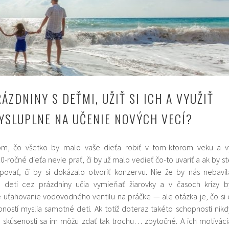
ÁZDNINY S DEŤMI, UŽIŤ SI ICH A VYUŽIŤ
YSLUPLNE NA UČENIE NOVÝCH VECÍ?
om, čo všetko by malo vaše dieťa robiť v tom-ktorom veku a v
-ročné dieťa nevie prať, či by už malo vedieť čo-to uvariť a ak by st
ovať, či by si dokázalo otvoriť konzervu. Nie že by nás nebavil
 deti cez prázdniny učia vymieňať žiarovky a v časoch krízy b
é uťahovanie vodovodného ventilu na práčke — ale otázka je, čo si 
ností myslia samotné deti. Ak totiž doteraz takéto schopnosti nikd
ej skúsenosti sa im môžu zdať tak trochu… zbytočné. A ich motiváci