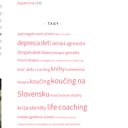
Supervízia
(16)
ť
z
o
TAGY
o
o
autoregulované učenie
Ben Furman
o
depresia
deti
detská agresivita
o
dospievanie
filiálna terapia
genialita
?
hrová terapia
inteligencia
interkultúrny koučing
knihy
kids' skills coaching
koherenčná
koučing na
koučing
terapia
Slovensku
koučovacie otázky
life coaching
kríza identity
metakognitívne učenie
multikulturalita
nadpriemerná inteligencia
osamelosť
pochybnosti