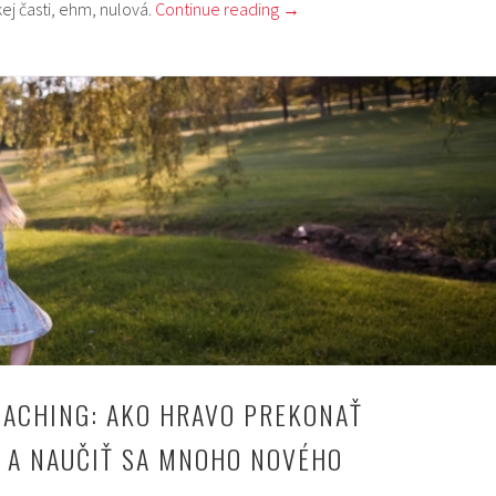
kej časti, ehm, nulová.
Continue reading
→
COACHING: AKO HRAVO PREKONAŤ
 A NAUČIŤ SA MNOHO NOVÉHO