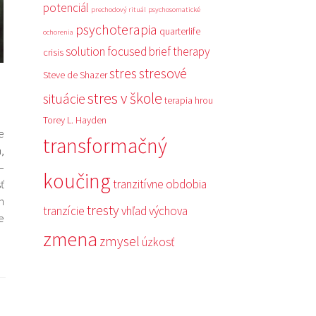
potenciál
prechodový rituál
psychosomatické
psychoterapia
quarterlife
ochorenia
solution focused brief therapy
crisis
stres
stresové
Steve de Shazer
stres v škole
situácie
terapia hrou
Torey L. Hayden
e
transformačný
,
–
koučing
tranzitívne obdobia
sť
h
tresty
tranzície
vhľad
výchova
e
zmena
zmysel
úzkosť