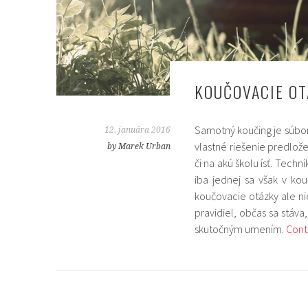
KOUČOVACIE OT
Samotný koučing je súboro
12. januára 2016
vlastné riešenie predložen
by Marek Urban
či na akú školu ísť. Tech
iba jednej sa však v k
koučovacie otázky ale ni
pravidiel, občas sa stáva
skutočným umením.
Cont