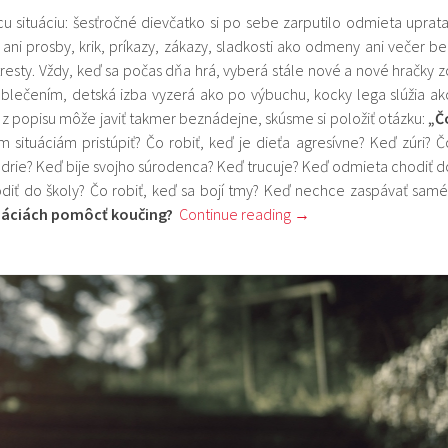
u situáciu: šesťročné dievčatko si po sebe zarputilo odmieta uprata
ani prosby, krik, príkazy, zákazy, sladkosti ako odmeny ani večer be
tresty. Vždy, keď sa počas dňa hrá, vyberá stále nové a nové hračky z
s oblečením, detská izba vyzerá ako po výbuchu, kocky lega slúžia ak
 z popisu môže javiť takmer beznádejne, skúsme si položiť otázku:
„Č
situáciám pristúpiť? Čo robiť, keď je dieťa agresívne? Keď zúri? Č
s udrie? Keď bije svojho súrodenca? Keď trucuje? Keď odmieta chodiť d
diť do školy? Čo robiť, keď sa bojí tmy? Keď nechce zaspávať samé
tuáciách pomôcť koučing?
Continue reading
→