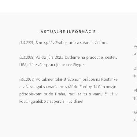
AKTUÁLNE INFORMÁCIE
(1.9.2021)
Sme späť v Prahe, radi sa s Vami uvidíme.
A
a
(2.1.2021)
Až do júla 2021 budeme na pracovnej ceste v
USA, stále však pracujeme cez Skype.
Z
(
(8.6.2018)
Po takmer roku strávenom prácou na Kostarike
a v Nikaragui sa vraciame späť do Európy. Našim novým
A
pôsobiskom bude Praha, radi sa tu s vami, či už v
p
koučingu alebo v supervízii, uvidíme!
O
d