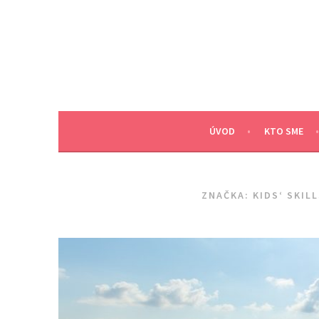
Skip
to
content
ÚVOD
KTO SME
ZNAČKA:
KIDS‘ SKIL