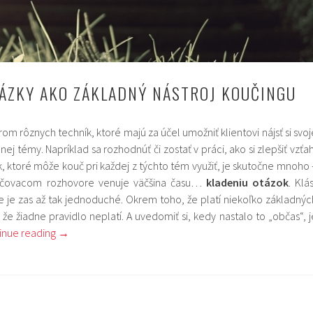
ÁZKY AKO ZÁKLADNÝ NÁSTROJ KOUČINGU
m rôznych techník, ktoré majú za účel umožniť klientovi nájsť si svoj
ej témy. Napríklad sa rozhodnúť či zostať v práci, ako si zlepšiť vzťah
ník, ktoré môže kouč pri každej z týchto tém využiť, je skutočne mnoho 
oučovacom rozhovore venuje väčšina času…
kladeniu
otázok
. Klá
e je zas až tak jednoduché. Okrem toho, že platí niekoľko základnýc
, že žiadne pravidlo neplatí. A uvedomiť si, kedy nastalo to „občas“, j
inue reading
→