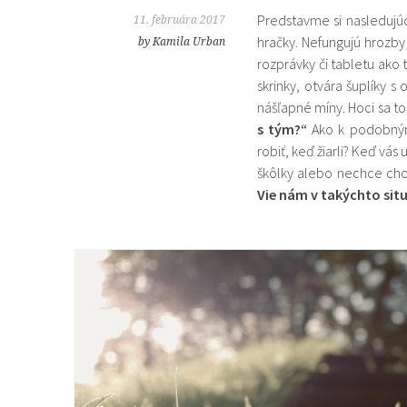
Predstavme si nasledujúc
11. februára 2017
hračky. Nefungujú hrozby 
by Kamila Urban
rozprávky či tabletu ako 
skrinky, otvára šuplíky 
nášľapné míny. Hoci sa to
s tým?“
Ako k podobným 
robiť, keď žiarli? Keď vá
škôlky alebo nechce cho
Vie nám v takýchto si