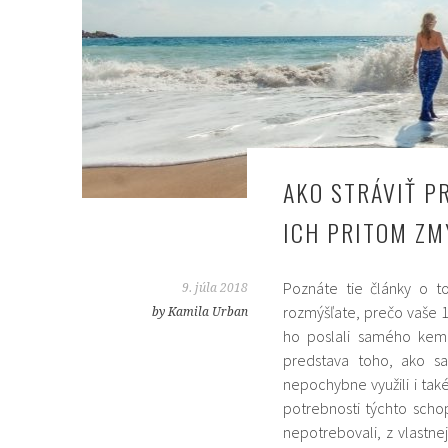
AKO STRÁVIŤ PR
ICH PRITOM ZM
Poznáte tie články o t
9. júla 2018
rozmýšľate, prečo vaše 10
by Kamila Urban
ho poslali samého kemp
predstava toho, ako sa
nepochybne využili i tak
potrebnosti týchto schop
nepotrebovali, z vlastn