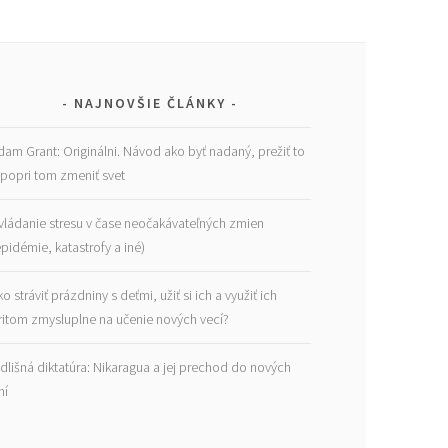
NAJNOVŠIE ČLÁNKY
dam Grant: Originálni. Návod ako byť nadaný, prežiť to
 popri tom zmeniť svet
vládanie stresu v čase neočakávateľných zmien
epidémie, katastrofy a iné)
ko stráviť prázdniny s deťmi, užiť si ich a využiť ich
ritom zmysluplne na učenie nových vecí?
dlišná diktatúra: Nikaragua a jej prechod do nových
ní