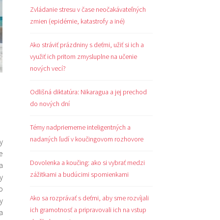
Zvládanie stresu v čase neočakávateľných
zmien (epidémie, katastrofy a iné)
Ako stráviť prázdniny s deťmi, užiť si ich a
využiť ich pritom zmysluplne na učenie
nových vecí?
Odlišná diktatúra: Nikaragua a jej prechod
do nových dní
Témy nadpriemerne inteligentných a
nadaných ľudí v koučingovom rozhovore
y
e
Dovolenka a koučing: ako si vybrať medzi
a
zážitkami a budúcimi spomienkami
y
o
Ako sa rozprávať s deťmi, aby sme rozvíjali
y
ich gramotnosť a pripravovali ich na vstup
a