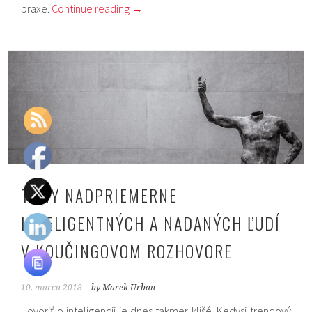
praxe.
Continue reading
→
TÉMY NADPRIEMERNE
INTELIGENTNÝCH A NADANÝCH ĽUDÍ
V KOUČINGOVOM ROZHOVORE
10. marca 2018
by Marek Urban
Hovoriť o inteligencii je dnes takmer klišé. Kedysi trendový