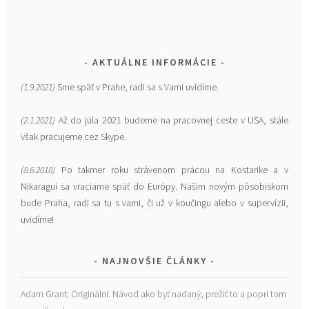
AKTUÁLNE INFORMÁCIE
(1.9.2021)
Sme späť v Prahe, radi sa s Vami uvidíme.
(2.1.2021)
Až do júla 2021 budeme na pracovnej ceste v USA, stále
však pracujeme cez Skype.
(8.6.2018)
Po takmer roku strávenom prácou na Kostarike a v
Nikaragui sa vraciame späť do Európy. Našim novým pôsobiskom
bude Praha, radi sa tu s vami, či už v koučingu alebo v supervízii,
uvidíme!
NAJNOVŠIE ČLÁNKY
Adam Grant: Originálni. Návod ako byť nadaný, prežiť to a popri tom