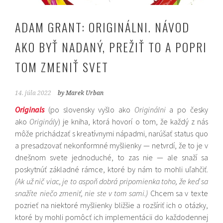
ADAM GRANT: ORIGINÁLNI. NÁVOD
AKO BYŤ NADANÝ, PREŽIŤ TO A POPRI
TOM ZMENIŤ SVET
14. júla 2022
by Marek Urban
Originals
(po slovensky vyšlo ako
Originálni
a po česky
ako
Originály
) je kniha, ktorá hovorí o tom, že každý z nás
môže prichádzať s kreatívnymi nápadmi, narúšať status quo
a presadzovať nekonformné myšlienky — netvrdí, že to je v
dnešnom svete jednoduché, to zas nie — ale snaží sa
poskytnúť základné rámce, ktoré by nám to mohli uľahčiť.
(Ak už nič viac, je to aspoň dobrá pripomienka toho, že keď sa
snažíte niečo zmeniť, nie ste v tom sami.)
Chcem sa v texte
pozrieť na niektoré myšlienky bližšie a rozšíriť ich o otázky,
ktoré by mohli pomôcť ich implementácii do každodennej