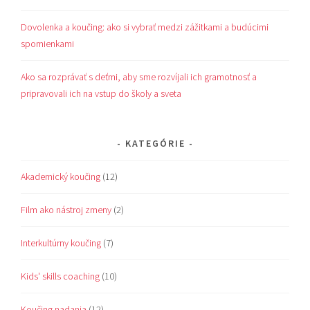
Dovolenka a koučing: ako si vybrať medzi zážitkami a budúcimi
spomienkami
Ako sa rozprávať s deťmi, aby sme rozvíjali ich gramotnosť a
pripravovali ich na vstup do školy a sveta
KATEGÓRIE
Akademický koučing
(12)
Film ako nástroj zmeny
(2)
Interkultúrny koučing
(7)
Kids' skills coaching
(10)
Koučing nadania
(12)