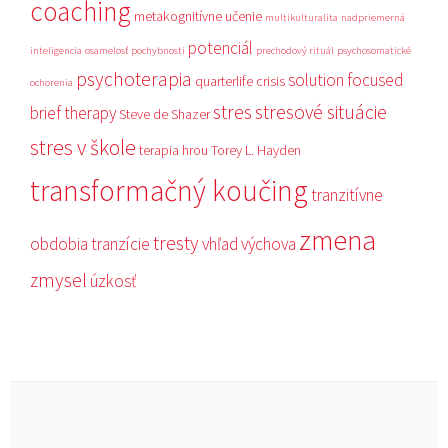
coaching
metakognitívne učenie
multikulturalita
nadpriemerná
potenciál
inteligencia
osamelosť
pochybnosti
prechodový rituál
psychosomatické
psychoterapia
solution focused
quarterlife crisis
ochorenia
stres
stresové situácie
brief therapy
Steve de Shazer
stres v škole
terapia hrou
Torey L. Hayden
transformačný koučing
tranzitívne
zmena
tresty
obdobia
tranzície
vhľad
výchova
zmysel
úzkosť