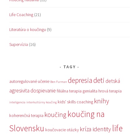
Life Coaching
(21)
Literatúra o koučingu
(9)
Supervízia
(16)
TAGY
depresia
deti
detská
autoregulované učenie
Ben Furman
agresivita
dospievanie
filiálna terapia
genialita
hrová terapia
knihy
kids' skills coaching
inteligencia
interkultúrny koučing
koučing na
koučing
koherenčná terapia
Slovensku
life
kríza identity
koučovacie otázky