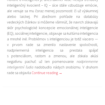
inteligenčný kvocient – IQ – síce stále vzbudzuje emócie,
ale venuje sa mu čoraz menej pozornosti: či už výskumnej
alebo laickej. Pri zbežnom pohľade na databázy
vedeckých článkov si môžeme všimnúť, že navrch získavajú
skôr psychologické koncepcie emocionálnej inteligencie
(EQ), sociálnej inteligencie, objavuje sa kultúrna inteligencia
a mnohé iné. Problémov s inteligenciou je totiž viacero —
v prvom rade sa zmenilo nastavenie spoločnosti,
nadpriemerná inteligencia sa prestala spájať
s potenciálom, rastom a zmenou, ale získala akúsi
negatívnu pachuť: už len pomenovanie
nadpriemerne
inteligentní ľudia
nadobudlo nádych snobizmu. V druhom
rade sa objavila
Continue reading
→