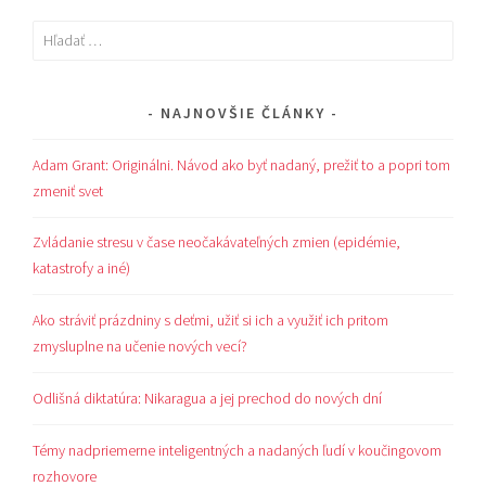
Hľadať:
NAJNOVŠIE ČLÁNKY
Adam Grant: Originálni. Návod ako byť nadaný, prežiť to a popri tom
zmeniť svet
Zvládanie stresu v čase neočakávateľných zmien (epidémie,
katastrofy a iné)
Ako stráviť prázdniny s deťmi, užiť si ich a využiť ich pritom
zmysluplne na učenie nových vecí?
Odlišná diktatúra: Nikaragua a jej prechod do nových dní
Témy nadpriemerne inteligentných a nadaných ľudí v koučingovom
rozhovore