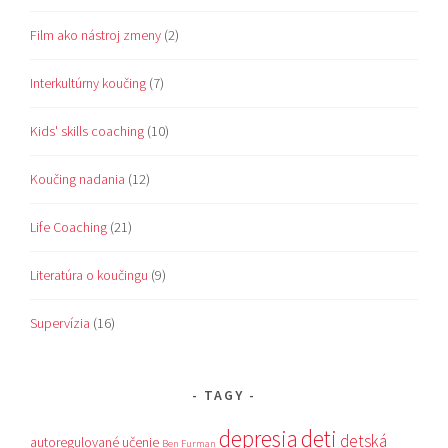
Film ako nástroj zmeny
(2)
Interkultúrny koučing
(7)
Kids' skills coaching
(10)
Koučing nadania
(12)
Life Coaching
(21)
Literatúra o koučingu
(9)
Supervízia
(16)
TAGY
depresia
deti
detská
autoregulované učenie
Ben Furman