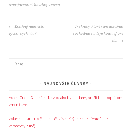
transformačný koučing
,
zmena
POST
Koučing namiesto
Tri knihy, ktoré vám umožnia
NAVIGATION
výchovných rád?
rozhodnúť sa, či je koučing pre
vás
Hľadať:
NAJNOVŠIE ČLÁNKY
Adam Grant: Originálni. Návod ako byť nadaný, prežiť to a popri tom
zmeniť svet
Zvládanie stresu v čase neočakávateľných zmien (epidémie,
katastrofy a iné)