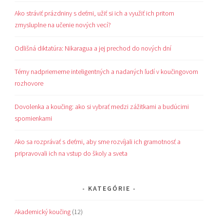
Ako stráviť prázdniny s deťmi, užiť si ich a využiť ich pritom
zmysluplne na učenie nových vecí?
Odlišná diktatúra: Nikaragua a jej prechod do nových dní
Témy nadpriemerne inteligentných a nadaných ľudí v koučingovom
rozhovore
Dovolenka a koučing: ako si vybrať medzi zážitkami a budúcimi
spomienkami
Ako sa rozprávať s deťmi, aby sme rozvíjali ich gramotnosť a
pripravovali ich na vstup do školy a sveta
KATEGÓRIE
Akademický koučing
(12)