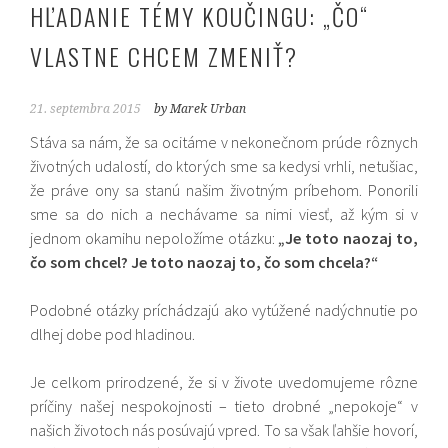
HĽADANIE TÉMY KOUČINGU: „ČO“
VLASTNE CHCEM ZMENIŤ?
21. septembra 2015
by Marek Urban
Stáva sa nám, že sa ocitáme v nekonečnom prúde rôznych
životných udalostí, do ktorých sme sa kedysi vrhli, netušiac,
že práve ony sa stanú našim životným príbehom. Ponorili
sme sa do nich a nechávame sa nimi viesť, až kým si v
jednom okamihu nepoložíme otázku:
„Je toto naozaj to,
čo som chcel? Je toto naozaj to, čo som chcela?“
Podobné otázky príchádzajú ako vytúžené nadýchnutie po
dlhej dobe pod hladinou.
Je celkom prirodzené, že si v živote uvedomujeme rôzne
príčiny našej nespokojnosti – tieto drobné „nepokoje“ v
našich životoch nás posúvajú vpred. To sa však ľahšie hovorí,