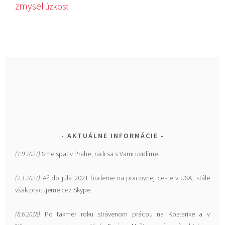
zmysel
úzkosť
AKTUÁLNE INFORMÁCIE
(1.9.2021)
Sme späť v Prahe, radi sa s Vami uvidíme.
(2.1.2021)
Až do júla 2021 budeme na pracovnej ceste v USA, stále
však pracujeme cez Skype.
(8.6.2018)
Po takmer roku strávenom prácou na Kostarike a v