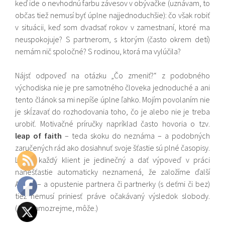
keď ide o nevhodnú farbu závesov v obývačke (uznávam, to
občas tiež nemusí byť úplne najjednoduchšie): čo však robiť
v situácii, keď som dvadsať rokov v zamestnaní, ktoré ma
neuspokojuje? S partnerom, s ktorým (často okrem detí)
nemám nič spoločné? S rodinou, ktorá ma vylúčila?
Nájsť odpoveď na otázku „Čo zmeniť?“ z podobného
východiska nie je pre samotného človeka jednoduché a ani
tento článok sa mi nepíše úplne ľahko. Mojím povolaním nie
je skĺzavať do rozhodovania toho, čo je alebo nie je treba
urobiť. Motivačné príručky napríklad často hovoria o tzv.
leap of faith
– teda skoku do neznáma – a podobných
zaručených rád ako dosiahnuť svoje šťastie sú plné časopisy.
Lenže každý klient je jedinečný a dať výpoveď v práci
nanešťastie automaticky neznamená, že založíme ďalší
Apple – a opustenie partnera či partnerky (s deťmi či bez)
tiež nemusí priniesť práve očakávaný výsledok slobody.
(Ale, samozrejme, môže.)