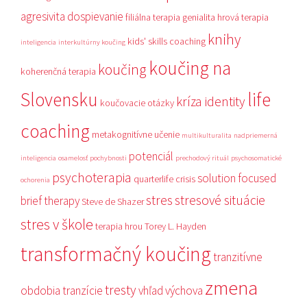
agresivita
dospievanie
filiálna terapia
genialita
hrová terapia
knihy
kids' skills coaching
inteligencia
interkultúrny koučing
koučing na
koučing
koherenčná terapia
Slovensku
life
kríza identity
koučovacie otázky
coaching
metakognitívne učenie
multikulturalita
nadpriemerná
potenciál
inteligencia
osamelosť
pochybnosti
prechodový rituál
psychosomatické
psychoterapia
solution focused
quarterlife crisis
ochorenia
stres
stresové situácie
brief therapy
Steve de Shazer
stres v škole
terapia hrou
Torey L. Hayden
transformačný koučing
tranzitívne
zmena
tresty
obdobia
tranzície
vhľad
výchova