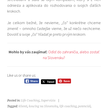
odniesla a aplikovala do rozhodovania o svojich ďalších
krokoch.
Je celkom bežné, že nevieme, „čo“ konkrétne chceme
zmeniť – omnoho častejšie vieme, že už niečo nechceme.
Dovoliť si svoje „čo“ hľadať je preto prvým krokom.
Mohlo by vás zaujímať:
Odísť do zahraničia, alebo zostať
na Slovensku?
Like us or share us:
Posted in:
Life Coaching
,
Supervízia
|
Tagged:
klienti
,
koučing na Slovensku
,
life coaching
,
potenciál
,