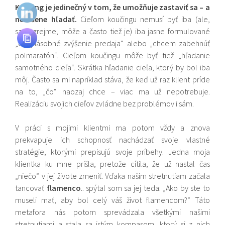
Koučing je jedinečný v tom, že umožňuje zastaviť sa – a
nerušene hľadať.
Cieľom koučingu nemusí byť iba (ale,
samozrejme, môže a často tiež je) iba jasne formulované
„dvojnásobné zvýšenie predaja“ alebo „chcem zabehnúť
polmaratón“. Cieľom koučingu môže byť tiež „hľadanie
samotného cieľa“. Skrátka hľadanie cieľa, ktorý by bol iba
môj. Často sa mi napríklad stáva, že keď už raz klient príde
na to, „čo“ naozaj chce – viac ma už nepotrebuje.
Realizáciu svojich cieľov zvládne bez problémov i sám.
V práci s mojimi klientmi ma potom vždy a znova
prekvapuje ich schopnosť nachádzať svoje vlastné
stratégie, ktorými prepisujú svoje príbehy. Jedna moja
klientka ku mne prišla, pretože cítila, že už nastal čas
„niečo“ v jej živote zmeniť. Vďaka našim stretnutiam začala
tancovať
flamenco
.. spýtal som sa jej teda: „Ako by ste to
museli mať, aby bol celý váš život flamencom?“ Táto
metafora nás potom sprevádzala všetkými našimi
stretnutiami a stala sa istým kompasom, ktorý si z nich