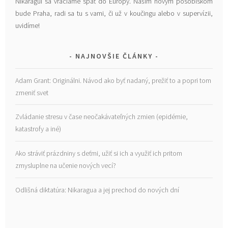
Nikaragui sa vraciame späť do Európy. Našim novým pôsobiskom
bude Praha, radi sa tu s vami, či už v koučingu alebo v supervízii,
uvidíme!
NAJNOVŠIE ČLÁNKY
Adam Grant: Originálni. Návod ako byť nadaný, prežiť to a popri tom
zmeniť svet
Zvládanie stresu v čase neočakávateľných zmien (epidémie,
katastrofy a iné)
Ako stráviť prázdniny s deťmi, užiť si ich a využiť ich pritom
zmysluplne na učenie nových vecí?
Odlišná diktatúra: Nikaragua a jej prechod do nových dní