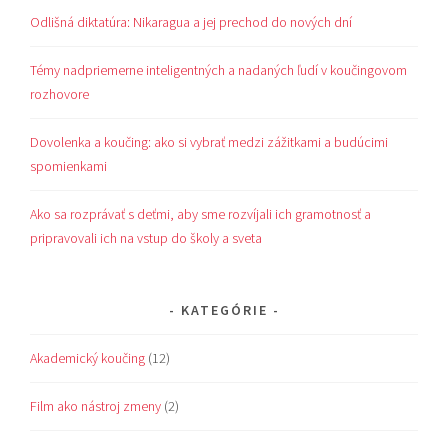
Odlišná diktatúra: Nikaragua a jej prechod do nových dní
Témy nadpriemerne inteligentných a nadaných ľudí v koučingovom
rozhovore
Dovolenka a koučing: ako si vybrať medzi zážitkami a budúcimi
spomienkami
Ako sa rozprávať s deťmi, aby sme rozvíjali ich gramotnosť a
pripravovali ich na vstup do školy a sveta
KATEGÓRIE
Akademický koučing
(12)
Film ako nástroj zmeny
(2)