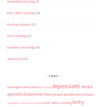
Interkultúrny koučing
(7)
Kids' skills coaching
(10)
Koučing nadania
(12)
Life Coaching
(21)
Literatúra o koučingu
(9)
Supervízia
(16)
TAGY
depresia
deti
detská
autoregulované učenie
Ben Furman
agresivita
dospievanie
filiálna terapia
genialita
hrová terapia
knihy
kids' skills coaching
inteligencia
interkultúrny koučing