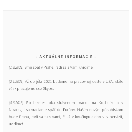
AKTUÁLNE INFORMÁCIE
(1.9.2021)
Sme späť v Prahe, radi sa s Vami uvidíme.
(2.1.2021)
Až do júla 2021 budeme na pracovnej ceste v USA, stále
však pracujeme cez Skype.
(8.6.2018)
Po takmer roku strávenom prácou na Kostarike a v
Nikaragui sa vraciame späť do Európy. Našim novým pôsobiskom
bude Praha, radi sa tu s vami, či už v koučingu alebo v supervízii,
uvidíme!