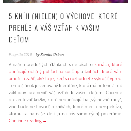
5 KNÍH (NIELEN) O VÝCHOVE, KTORÉ
PREHĹBIA VÁŠ VZŤAH K VAŠIM
DEŤOM
9. apríla 2016
by Kamila Urban
V našich predošlých článkoch sme písali o
knihách, ktoré
ponúkajú odlišný pohľad na koučing
a
knihách, ktoré vám
umožnia zažiť, aké to je, keď sa rozhodnete vykročiť vpred
.
Tento článok je venovaný literatúre, ktorá má potenciál od
základov premeniť váš vzťah k vašim deťom. Chceme
prezentovať knižky, ktoré neponúkajú iba „výchovné rady“,
viac budeme hovoriť o knihách, ktoré menia perspektívu,
ktorou sa na naše deti (a na nás samotných) pozeráme.
Continue reading
→