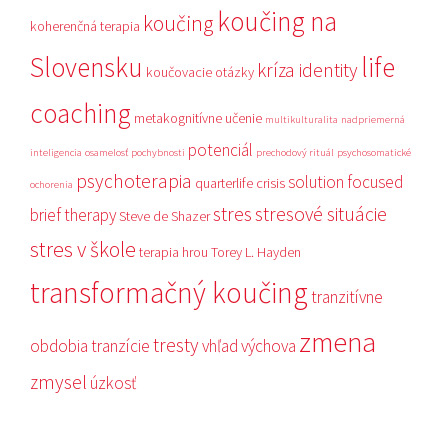
koučing na
koučing
koherenčná terapia
Slovensku
life
kríza identity
koučovacie otázky
coaching
metakognitívne učenie
multikulturalita
nadpriemerná
potenciál
inteligencia
osamelosť
pochybnosti
prechodový rituál
psychosomatické
psychoterapia
solution focused
quarterlife crisis
ochorenia
stres
stresové situácie
brief therapy
Steve de Shazer
stres v škole
terapia hrou
Torey L. Hayden
transformačný koučing
tranzitívne
zmena
tresty
obdobia
tranzície
vhľad
výchova
zmysel
úzkosť