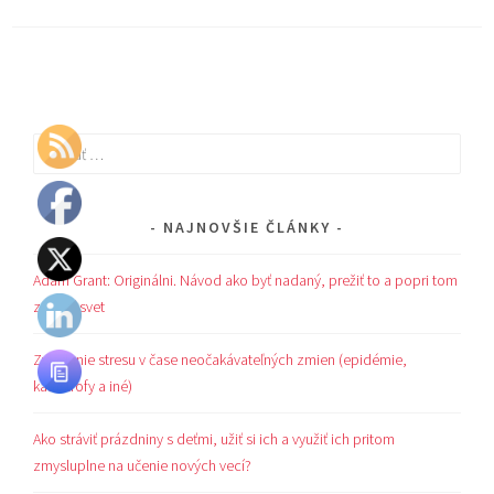
Hľadať:
NAJNOVŠIE ČLÁNKY
Adam Grant: Originálni. Návod ako byť nadaný, prežiť to a popri tom
zmeniť svet
Zvládanie stresu v čase neočakávateľných zmien (epidémie,
katastrofy a iné)
Ako stráviť prázdniny s deťmi, užiť si ich a využiť ich pritom
zmysluplne na učenie nových vecí?