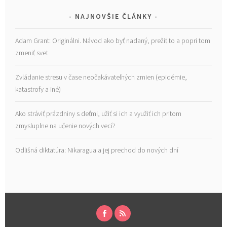
NAJNOVŠIE ČLÁNKY
Adam Grant: Originálni. Návod ako byť nadaný, prežiť to a popri tom
zmeniť svet
Zvládanie stresu v čase neočakávateľných zmien (epidémie,
katastrofy a iné)
Ako stráviť prázdniny s deťmi, užiť si ich a využiť ich pritom
zmysluplne na učenie nových vecí?
Odlišná diktatúra: Nikaragua a jej prechod do nových dní
FACEBOOK
RSS