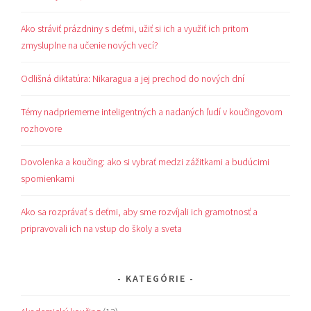
Ako stráviť prázdniny s deťmi, užiť si ich a využiť ich pritom
zmysluplne na učenie nových vecí?
Odlišná diktatúra: Nikaragua a jej prechod do nových dní
Témy nadpriemerne inteligentných a nadaných ľudí v koučingovom
rozhovore
Dovolenka a koučing: ako si vybrať medzi zážitkami a budúcimi
spomienkami
Ako sa rozprávať s deťmi, aby sme rozvíjali ich gramotnosť a
pripravovali ich na vstup do školy a sveta
KATEGÓRIE