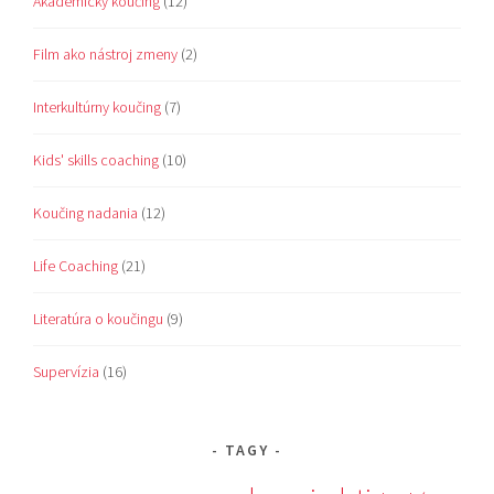
Akademický koučing
(12)
Film ako nástroj zmeny
(2)
Interkultúrny koučing
(7)
Kids' skills coaching
(10)
Koučing nadania
(12)
Life Coaching
(21)
Literatúra o koučingu
(9)
Supervízia
(16)
TAGY