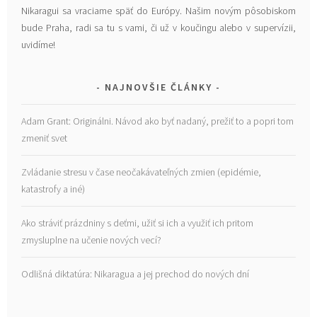
Nikaragui sa vraciame späť do Európy. Našim novým pôsobiskom
bude Praha, radi sa tu s vami, či už v koučingu alebo v supervízii,
uvidíme!
NAJNOVŠIE ČLÁNKY
Adam Grant: Originálni. Návod ako byť nadaný, prežiť to a popri tom
zmeniť svet
Zvládanie stresu v čase neočakávateľných zmien (epidémie,
katastrofy a iné)
Ako stráviť prázdniny s deťmi, užiť si ich a využiť ich pritom
zmysluplne na učenie nových vecí?
Odlišná diktatúra: Nikaragua a jej prechod do nových dní