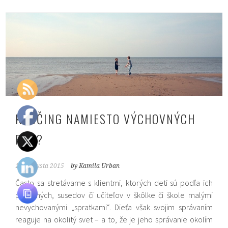
KOUČING NAMIESTO VÝCHOVNÝCH
RÁD?
17. augusta 2015
by Kamila Urban
Často sa stretávame s klientmi, ktorých deti sú podľa ich
príbuzných, susedov či učiteľov v škôlke či škole malými
nevychovanými „spratkami“. Dieťa však svojim správaním
reaguje na okolitý svet – a to, že je jeho správanie okolím