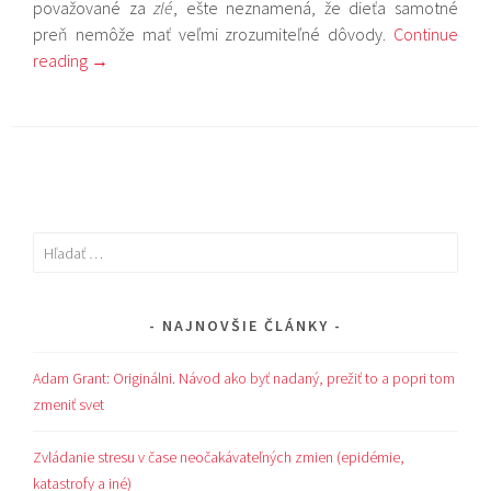
považované za
zlé
, ešte neznamená, že dieťa samotné
preň nemôže mať veľmi zrozumiteľné dôvody.
Continue
reading
→
Hľadať:
NAJNOVŠIE ČLÁNKY
Adam Grant: Originálni. Návod ako byť nadaný, prežiť to a popri tom
zmeniť svet
Zvládanie stresu v čase neočakávateľných zmien (epidémie,
katastrofy a iné)