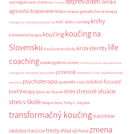
depresia
deti
detská
autoregulované učenie
Ben Furman
agresivita
dospievanie
filiálna terapia
genialita
hrová terapia
knihy
kids' skills coaching
inteligencia
interkultúrny koučing
koučing na
koučing
koherenčná terapia
Slovensku
life
kríza identity
koučovacie otázky
coaching
metakognitívne učenie
multikulturalita
nadpriemerná
potenciál
inteligencia
osamelosť
pochybnosti
prechodový rituál
psychosomatické
psychoterapia
solution focused
quarterlife crisis
ochorenia
stres
stresové situácie
brief therapy
Steve de Shazer
stres v škole
terapia hrou
Torey L. Hayden
transformačný koučing
tranzitívne
zmena
tresty
obdobia
tranzície
vhľad
výchova