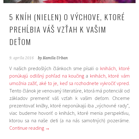
5 KNÍH (NIELEN) O VÝCHOVE, KTORÉ
PREHĹBIA VÁŠ VZŤAH K VAŠIM
DEŤOM
9. apríla 2016
by Kamila Urban
V našich predošlých článkoch sme písali o
knihách, ktoré
ponúkajú odlišný pohľad na koučing
a
knihách, ktoré vám
umožnia zažiť, aké to je, keď sa rozhodnete vykročiť vpred
.
Tento článok je venovaný literatúre, ktorá má potenciál od
základov premeniť váš vzťah k vašim deťom. Chceme
prezentovať knižky, ktoré neponúkajú iba „výchovné rady“,
viac budeme hovoriť o knihách, ktoré menia perspektívu,
ktorou sa na naše deti (a na nás samotných) pozeráme.
Continue reading
→