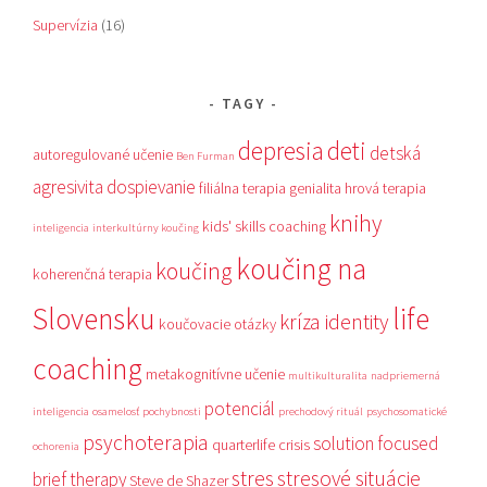
Supervízia
(16)
TAGY
depresia
deti
detská
autoregulované učenie
Ben Furman
agresivita
dospievanie
filiálna terapia
genialita
hrová terapia
knihy
kids' skills coaching
inteligencia
interkultúrny koučing
koučing na
koučing
koherenčná terapia
Slovensku
life
kríza identity
koučovacie otázky
coaching
metakognitívne učenie
multikulturalita
nadpriemerná
potenciál
inteligencia
osamelosť
pochybnosti
prechodový rituál
psychosomatické
psychoterapia
solution focused
quarterlife crisis
ochorenia
stres
stresové situácie
brief therapy
Steve de Shazer