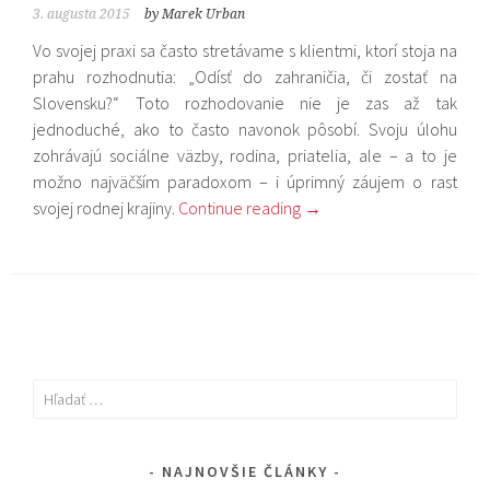
3. augusta 2015
by Marek Urban
Vo svojej praxi sa často stretávame s klientmi, ktorí stoja na
prahu rozhodnutia: „Odísť do zahraničia, či zostať na
Slovensku?“ Toto rozhodovanie nie je zas až tak
jednoduché, ako to často navonok pôsobí. Svoju úlohu
zohrávajú sociálne väzby, rodina, priatelia, ale – a to je
možno najväčším paradoxom – i úprimný záujem o rast
svojej rodnej krajiny.
Continue reading
→
Hľadať:
NAJNOVŠIE ČLÁNKY