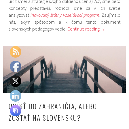
určiť smer a stratégie svojho ďalšieho učenia). Aby sme tieto
koncepty predstavili, rozhodli sme sa v ich svetle
analyzovať
Inovovaný štátny vzdelávací program
. Zaujímalo
nás, akým spôsobom a k čomu tento dokument
slovenských pedagógov vedie.
Continue reading
→
ODÍSŤ DO ZAHRANIČIA, ALEBO
ZOSTAŤ NA SLOVENSKU?