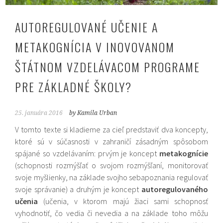
AUTOREGULOVANÉ UČENIE A
METAKOGNÍCIA V INOVOVANOM
ŠTÁTNOM VZDELÁVACOM PROGRAME
PRE ZÁKLADNÉ ŠKOLY?
25. januára 2016
by Kamila Urban
V tomto texte si kladieme za cieľ predstaviť dva koncepty,
ktoré sú v súčasnosti v zahraničí zásadným spôsobom
spájané so vzdelávaním: prvým je koncept
metakognície
(schopnosti rozmýšľať o svojom rozmýšľaní, monitorovať
svoje myšlienky, na základe svojho sebapoznania regulovať
svoje správanie) a druhým je koncept
autoregulovaného
učenia
(učenia, v ktorom majú žiaci sami schopnosť
vyhodnotiť, čo vedia či nevedia a na základe toho môžu