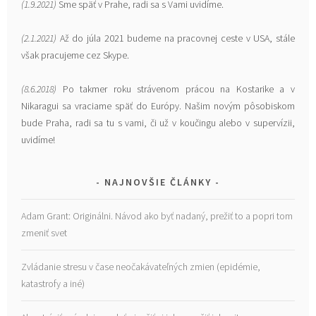
(1.9.2021)
Sme späť v Prahe, radi sa s Vami uvidíme.
(2.1.2021)
Až do júla 2021 budeme na pracovnej ceste v USA, stále
však pracujeme cez Skype.
(8.6.2018)
Po takmer roku strávenom prácou na Kostarike a v
Nikaragui sa vraciame späť do Európy. Našim novým pôsobiskom
bude Praha, radi sa tu s vami, či už v koučingu alebo v supervízii,
uvidíme!
NAJNOVŠIE ČLÁNKY
Adam Grant: Originálni. Návod ako byť nadaný, prežiť to a popri tom
zmeniť svet
Zvládanie stresu v čase neočakávateľných zmien (epidémie,
katastrofy a iné)