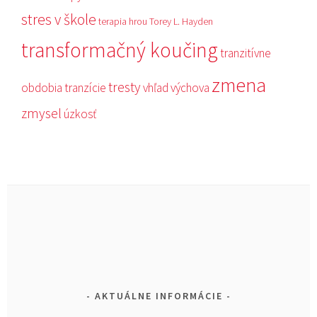
stres v škole
terapia hrou
Torey L. Hayden
transformačný koučing
tranzitívne
zmena
tresty
obdobia
tranzície
vhľad
výchova
zmysel
úzkosť
AKTUÁLNE INFORMÁCIE