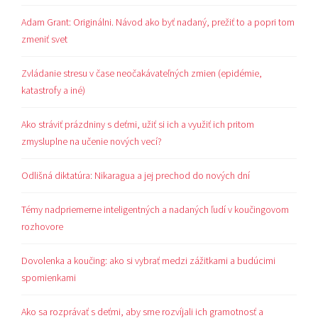
Adam Grant: Originálni. Návod ako byť nadaný, prežiť to a popri tom
zmeniť svet
Zvládanie stresu v čase neočakávateľných zmien (epidémie,
katastrofy a iné)
Ako stráviť prázdniny s deťmi, užiť si ich a využiť ich pritom
zmysluplne na učenie nových vecí?
Odlišná diktatúra: Nikaragua a jej prechod do nových dní
Témy nadpriemerne inteligentných a nadaných ľudí v koučingovom
rozhovore
Dovolenka a koučing: ako si vybrať medzi zážitkami a budúcimi
spomienkami
Ako sa rozprávať s deťmi, aby sme rozvíjali ich gramotnosť a